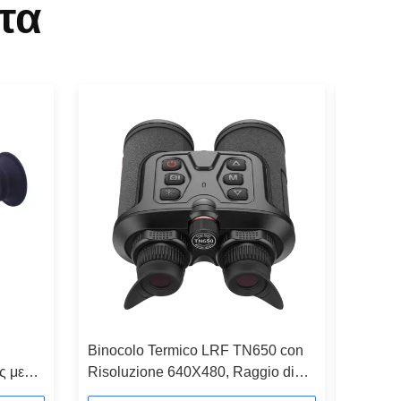
τα
Binocolo Termico LRF TN650 con
Jerry-C
ς με
Risoluzione 640X480, Raggio di
Ανάλυση 
 και
Rilevamento 2600m e
Εξωτερι