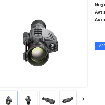
Νυχτ
Αντι
Αντι
Λάβ