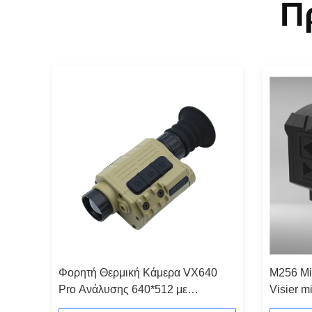
Π
Φορητή Θερμική Κάμερα VX640
M256 Min
iRay
Pro Ανάλυσης 640*512 με
Visier m
οιλιακή
Αδιάβροχα και Ρυθμιζόμενα
Wasserdi