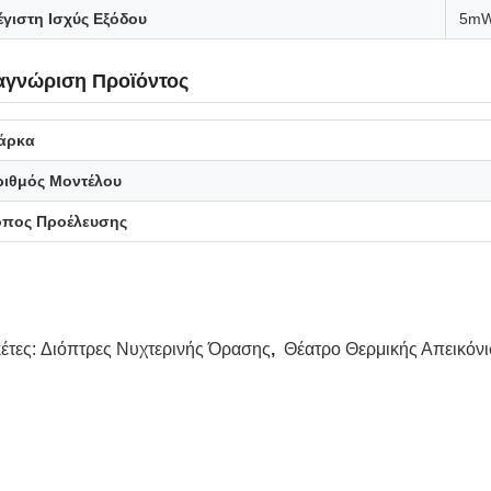
γιστη Ισχύς Εξόδου
5m
αγνώριση Προϊόντος
άρκα
ριθμός Μοντέλου
όπος Προέλευσης
κέτες:
Διόπτρες Νυχτερινής Όρασης
,
Θέατρο Θερμικής Απεικόν