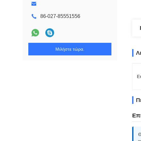
86-027-85551556
Μιλήστε τώρα.
Λ
Ε
Π
Επ
Θ