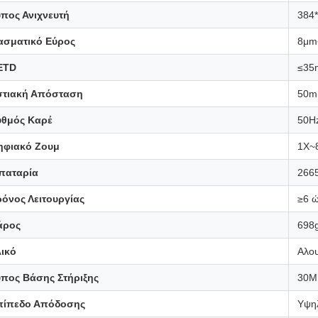
ύπος Ανιχνευτή
384
ασματικό Εύρος
8μm
ETD
≤35
στιακή Απόσταση
50m
υθμός Καρέ
50H
ηφιακό Ζουμ
1X~
παταρία
2665
όνος Λειτουργίας
≥6 
άρος
698
λικό
Αλου
ύπος Βάσης Στήριξης
30
πίπεδο Απόδοσης
Υψη