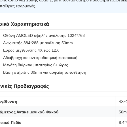
ηλεσκόπιο νυχτερινής όρασης με αποστασιόμετρο προσφέρει εξαιρετική 
παίθριες εφαρμογές.
σικά Χαρακτηριστικά
Οθόνη AMOLED υψηλής ανάλυσης 1024*768
Ανιχνευτής 384*288 με ανάλυση 50mm
Εύρος μεγέθυνσης 4X έως 12X
Αδιάβροχη και αντικραδασμική κατασκευή
Μεγάλη διάρκεια μπαταρίας 6+ ώρες
Βάση στήριξης 30mm για ασφαλή τοποθέτηση
χνικές Προδιαγραφές
εγέθυνση
4X~1
άμετρος Αντικειμενικού Φακού
50
πτικό Πεδίο
8.4°