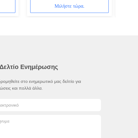
Impermeabilità IP66 per Soccorso
απεικόνι
Μιλήστε τώρα.
sul Campo
όρασης 
700m+ κα
3 ωρών
 Δελτίο Ενημέρωσης
ρομηθείτε στο ενημερωτικό μας δελτίο για
ώσεις και πολλά άλλα.