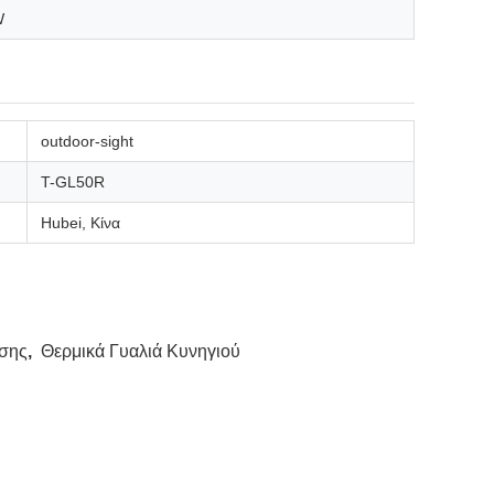
W
outdoor-sight
T-GL50R
Hubei, Κίνα
ισης
,
Θερμικά Γυαλιά Κυνηγιού