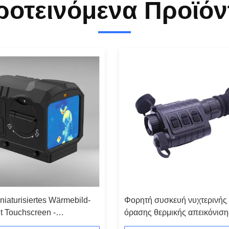
ροτεινόμενα Προϊόν
iaturisiertes Wärmebild-
Φορητή συσκευή νυχτερινής
it Touchscreen -
όρασης θερμικής απεικόνιση
cht, stoßfest, leicht für den
ανθεκτική στο νερό σχεδίαση