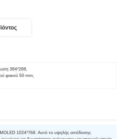
ϊόντος
άλυση 384*288
, 
ικού φακού 50 mm
, 
AMOLED 1024*768. Αυτό το υψηλής απόδοσης