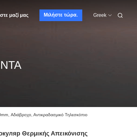
Μιλήστε τώρα.
στε μαζί μας
Greek
ΌΝΤΑ
0mm, Αδιάβροχο, Αντικραδασμικό Τηλεσκόπιο
куляр Θερμικής Απεικόνισης