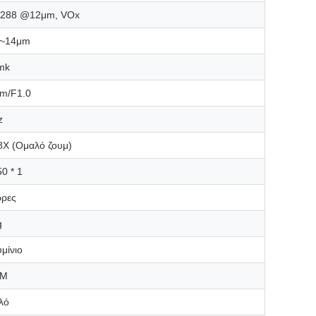
*288 @12μm, VOx
~14μm
mk
m/F1.0
z
8X (Ομαλό ζουμ)
0 * 1
ώρες
g
μίνιο
MM
λό