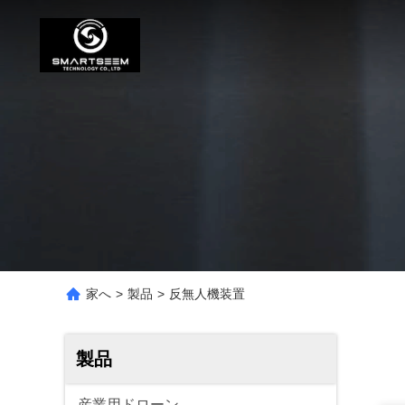
家へ
>
製品
>
反無人機装置
製品
産業用ドローン