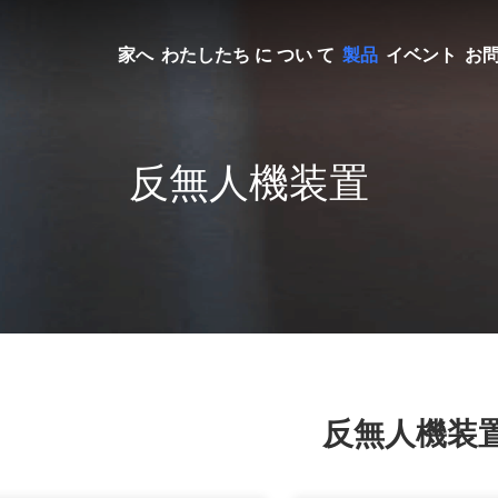
家へ
わたしたち に つい て
製品
イベント
お
反無人機装置
反無人機装