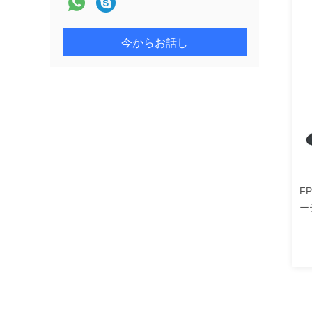
今からお話し
F
ー