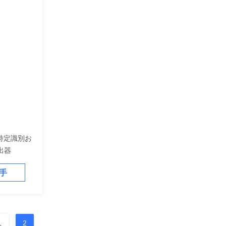
特定識別お
出器
手
1
2