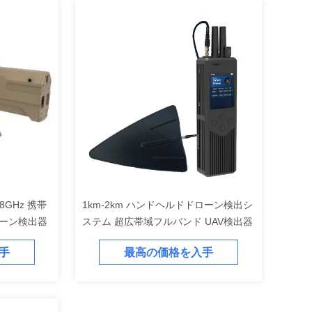
5.8GHz 携帯
1km-2km ハンドヘルドドローン検出シ
ローン検出器
ステム 超広帯域フルバンド UAV検出器
手
最高の価格を入手