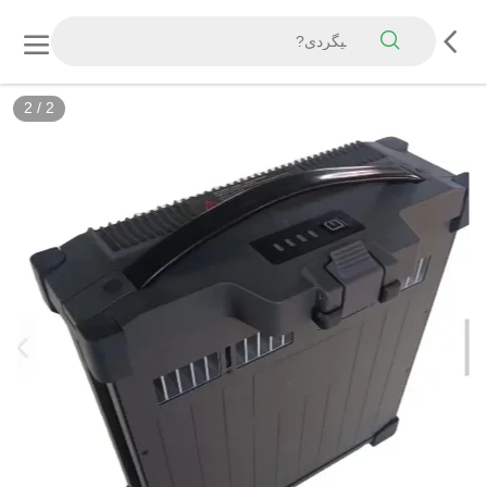
2
/
2