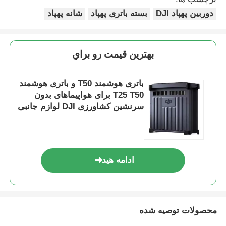
دوربین پهپاد DJI
بسته باتری پهپاد
شانه پهپاد
بازدید از کارخانه
بهترين قيمت رو براي
کنترل کیفیت
باتری هوشمند T50 و باتری هوشمند
با ما تماس بگیرید
T25 T50 برای هواپیماهای بدون
سرنشین کشاورزی DJI لوازم جانبی
هواپیماهای بدون سرنشین باتری
اخبار
موارد
ادامه هید
درخواست قیمت
محصولات توصیه شده
هواپیماهای بدون سرنشین صنعتی