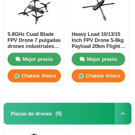
Visita a la fábrica
5.8GHz Cuad Blade
Heavy Load 10/13/15
Control de calidad
FPV Drone 7 pulgadas
Inch FPV Drone 5-8kg
drones industriales
Payload 20km Flight
con 480p 1200TVL
Distance
CONTÁCTANOS
cámara
Mejor precio
Mejor precio
Noticias
Chatear Ahora
Chatear Ahora
Casos
Solicitar una cotización
(6)
Piezas de drones
aviones no tripulados industriales