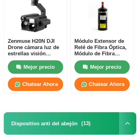
Abejón de rociadura de la agricultura
Dron FPV
Zenmuse H20N DJI
Módulo Extensor de
Drone cámara luz de
Relé de Fibra Óptica,
estrellas visión
Módulo de Fibra
Piezas de drones
nocturna sin
Óptica Invisible para
preocupaciones más
UAV, Contenedor
Mejor precio
Mejor precio
peinado de dron
Dispositivo anti del abejón
Chatear Ahora
Chatear Ahora
mira de imagen térmica
Telémetro del laser
(13)
Dispositivo anti del abejón