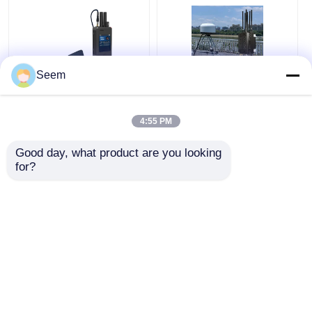
Seem
Detección de drones
Equipo de detección
FPV portátiles DJI
de drones de 100MHz-
4:55 PM
Autel Detector de
6GHz con dispositivo
UAV Detección por
de detección de
Good day, what product are you looking 
RF
drones con inhibición
Mejor precio
Mejor precio
for?
externa
Chatear Ahora
Chatear Ahora
Vea más