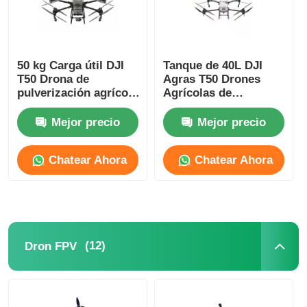
50 kg Carga útil DJI
Tanque de 40L DJI
T50 Drona de
Agras T50 Drones
pulverización agrícola
Agrícolas de
40 kg Pulverización
Fumigación 50kg de
Agras T50
Esparcimiento de
Mejor precio
Mejor precio
Cultivos
Chatear Ahora
Chatear Ahora
Inicio
(12)
Dron FPV
Productos
Acerca de nosotros