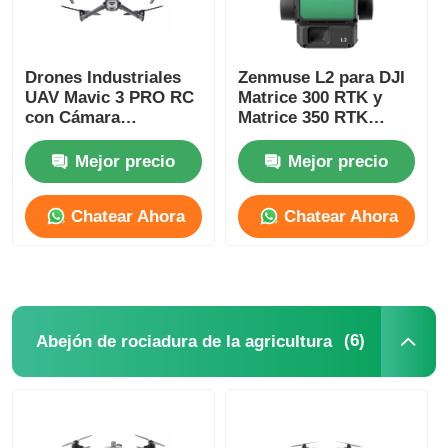
Drones Industriales
Zenmuse L2 para DJI
UAV Mavic 3 PRO RC
Matrice 300 RTK y
con Cámara
Matrice 350 RTK
Hasselblad CMOS 4/3
Drone Cámara Lidar
Integrada H30T
Mejor precio
Mejor precio
Respuesta a
Emergencias/Mapeo
Chatear Ahora
Chatear Ahora
Topográfico/AEC
(6)
Abejón de rociadura de la agricultura