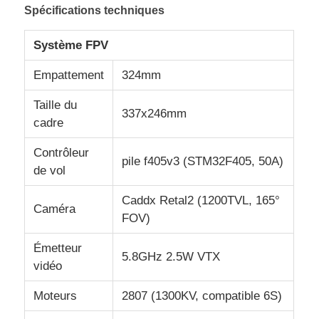
Spécifications techniques
Visite de l'usine
Système FPV
Empattement
324mm
Contrôle de la qualité
Taille du
337x246mm
cadre
Nous contacter
Contrôleur
pile f405v3 (STM32F405, 50A)
de vol
Nouvelles
Caddx Retal2 (1200TVL, 165°
Caméra
FOV)
Les affaires
Émetteur
5.8GHz 2.5W VTX
vidéo
Demandez un devis
Moteurs
2807 (1300KV, compatible 6S)
drones industriels