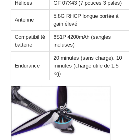
Hélices
GF 07X43 (7 pouces 3 pales)
5.8G RHCP longue portée à
Bourdon de pulvérisation d'agriculture
Antenne
gain élevé
Drone FPV
Compatibilité
6S1P 4200mAh (sangles
batterie
incluses)
Pièces de drones
20 minutes (sans charge), 10
Endurance
minutes (charge utile de 1,5
kg)
Anti dispositif de bourdon
lunette d'imagerie thermique
Télémètre de laser