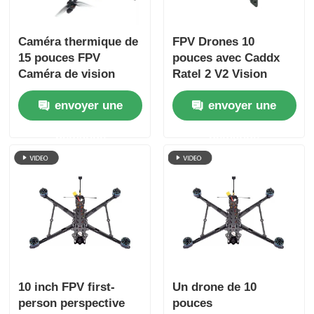
Caméra thermique de
FPV Drones 10
15 pouces FPV
pouces avec Caddx
Caméra de vision
Ratel 2 V2 Vision
nocturne FPV Drone
nocturne Cerise II
envoyer une
envoyer une
Charge utile lourde
Antenne HappyModel
Vol à longue portée
Récepteur Stack-
demande
demande
pour RC FPV Hobby
SpeedyBeeV3
10 inch FPV first-
Un drone de 10
person perspective
pouces