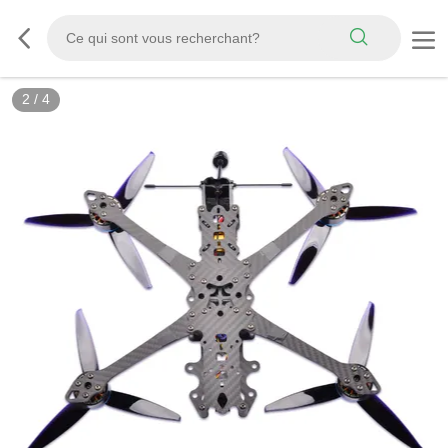
3
/
4