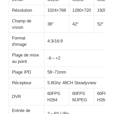
Résolution
1024×768
1280×720
1920×10
Champ de
38°
42°
52°
vision
Format
4:3/16:9
d'image
Plage de mise
-6～+2
au point
Plage IPD
58~71mm
Récepteur
5.8Ghz 48CH Steadyview
60FPS
60FPS
60FPS
DVR
H264
MJPEG
H264
Entrée de
2～6S LiPo