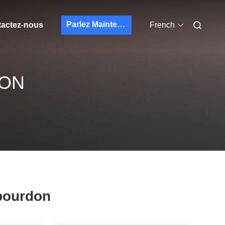
Parlez Maintenant.
actez-nous
French
DON
 bourdon