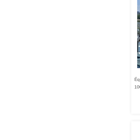
Éq
10
br