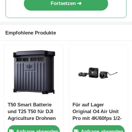
Fortsetzen
Empfohlene Produkte
Zu Hause
T50 Smart Batterie
Für auf Lager
und T25 T50 für DJI
Original O4 Air Unit
Produkte
Agriculture Drohnen
Pro mit 4K/60fps 1/2-
Flugbatteriebetriebene
Zoll Sensor 15km
Über uns
Anfrage absenden
Anfrage absenden
Drohnen Zubehör
High Definition