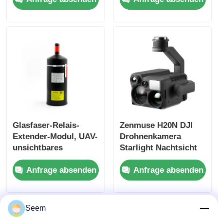
Übertragung O4 Pro
Air Unit 4K 4GB
Werksbesichtigung
Qualitätskontrolle
KONTAKTIEREN SIE UNS
Neuigkeiten
Glasfaser-Relais-
Zenmuse H20N DJI
Extender-Modul, UAV-
Drohnenkamera
unsichtbares
Starlight Nachtsicht
Rechtssachen
Glasfasermodul,
Sorgenfrei Plus
Anfrage absenden
Anfrage absenden
Kanister
Drohnenkamm
Angebot anfordern
Seem
Industrie-Drohnen