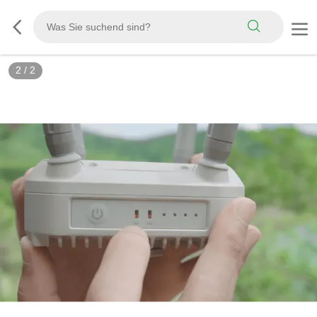
2
/
2