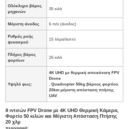
Ολόκληρο βάρος
35 κιλά
μηχανών
Μέγιστη άνοδος
6 m/s (άνοδος)
Ρυθμός ροής
15 λίτρα/λεπτό
ψεκασμού
Πλήρες βάρος
26 κιλά
φορτίων
4K UHD με θερμική απεικόνιση FPV
Drone
Υψηλό φως:
,
Quadcopter 50kg βάρους φορτίου
,
20km μέγιστη απόσταση πτήσης
Αρχική
UAV
Προϊόντα
8 ιντσών FPV Drone με 4K UHD Θερμική Κάμερα,
Φορτίο 50 κιλών και Μέγιστη Απόσταση Πτήσης
20 χλμ
Σχετικά με εμάς
περιγραφή: