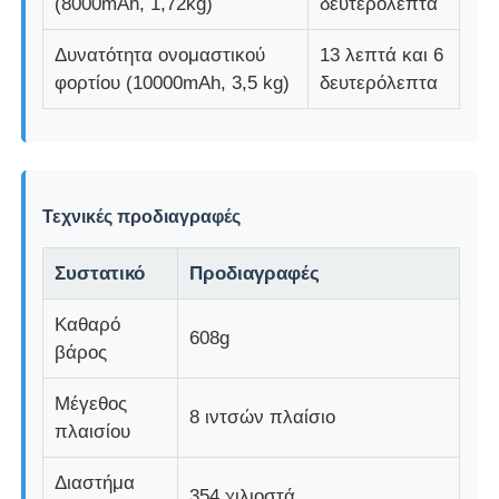
(8000mAh, 1,72kg)
δευτερόλεπτα
Δυνατότητα ονομαστικού
13 λεπτά και 6
φορτίου (10000mAh, 3,5 kg)
δευτερόλεπτα
Τεχνικές προδιαγραφές
Συστατικό
Προδιαγραφές
Καθαρό
608g
βάρος
Μέγεθος
8 ιντσών πλαίσιο
πλαισίου
Διαστήμα
354 χιλιοστά