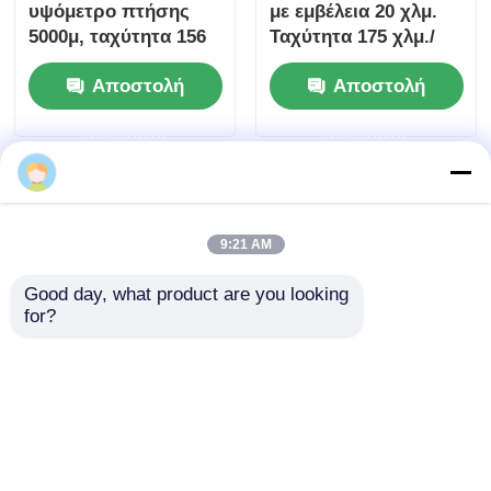
υψόμετρο πτήσης
με εμβέλεια 20 χλμ.
5000μ, ταχύτητα 156
Ταχύτητα 175 χλμ./
χλμ/ώρα και εμβέλεια
ώρα και ωφέλιμο
Αποστολή
Αποστολή
20 χλμ για
φορτίο 20 κιλών για
βιομηχανικές
λειτουργία πρώτου
ερώτησης
ερώτησης
εφαρμογές
προσώπου
9:21 AM
Good day, what product are you looking 
for?
2026 13ιντσών FPV
Ενημέρωση FPV
λειτουργία πρώτου
15Inch FPV
προσώπου
λειτουργία πρώτου
προσώπου
Αποστολή
Αποστολή
προοπτική