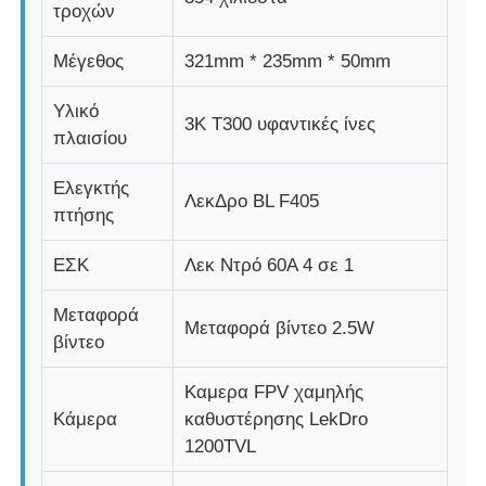
τροχών
Μέγεθος
321mm * 235mm * 50mm
Υλικό
3K T300 υφαντικές ίνες
πλαισίου
Ελεγκτής
ΛεκΔρο BL F405
πτήσης
ΕΣΚ
Λεκ Ντρό 60Α 4 σε 1
Μεταφορά
Μεταφορά βίντεο 2.5W
βίντεο
Καμερα FPV χαμηλής
Κάμερα
καθυστέρησης LekDro
1200TVL