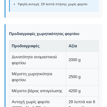
Υψηλή αντοχή: 29 λεπτά πτήσης χωρίς φορτίο
Κηφήνας ψεκασμού γεωργίας
FPV drone
Προδιαγραφές χωρητικότητας φορτίου
Ανταλλακτικά Drone
Προδιαγραφές
Αξία
Δυνατότητα ονομαστικού
Αντι συσκευή κηφήνων
2000 g
φορτίου
σκοπευτικό θερμικής απεικόνισης
Μέγιστη χωρητικότητα
2500 g
φορτίου
Αποστασιόμετρο λέιζερ
Μέγιστο βάρος απογείωσης
4200 g
Αντοχή χωρίς φορτίο
29 λεπτά και 6