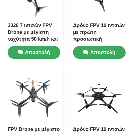
2026 7 ιντσών FPV
Δρόνο FPV 10 ιντσών
Drone με μέγιστη
με πρώτη
ταχύτητα 50 km/h και
προσωπική
χωρητικότητα
προοπτική
Αποστολή
Αποστολή
φορτίου 20 kg για
λειτουργίας 50 κιλά
βιομηχανικές
ωφέλιμο φορτίο και
ερώτησης
ερώτησης
εφαρμογές
μέγιστη απόσταση
πτήσης 20 χλμ.
FPV Drone με μέγιστο
Δρόνο FPV 10 ιντσών