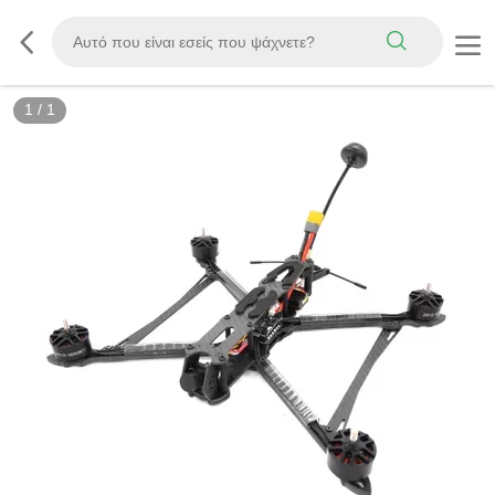
1
/
1