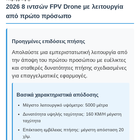
2026 8 ιντσών FPV Drone με λειτουργία
από πρώτο πρόσωπο
Επισκέψεις στο εργοστάσιο
Έλεγχος Ποιότητας
Προηγμένες επιδόσεις πτήσης
Απολαύστε μια εμπεριστατωτική λειτουργία από
Επικοινωνήστε μαζί μας
την άποψη του πρώτου προσώπου με ευέλικτες
και σταθερές δυνατότητες πτήσης σχεδιασμένες
για επαγγελματικές εφαρμογές.
Ειδήσεις
Βασικά χαρακτηριστικά απόδοσης
Υποθέσεις
Μέγιστο λειτουργικό υψόμετρο: 5000 μέτρα
Δυνατότητα υψηλής ταχύτητας: 160 KM/H μέγιστη
Ζητήστε μια προσφορά
ταχύτητα
Επέκταση εμβέλειας πτήσης: μέγιστη απόσταση 20
χλμ.
βιομηχανικά μη επανδρωμένα αεροσκάφη