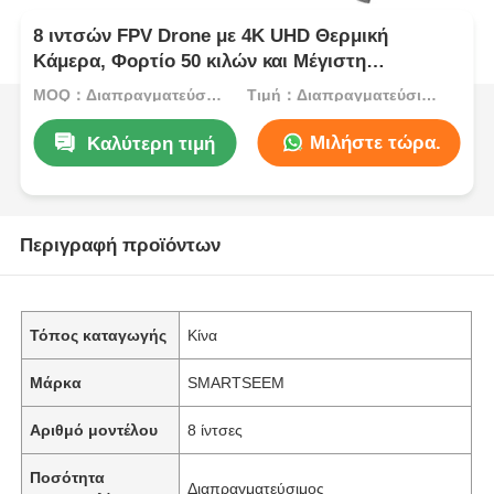
8 ιντσών FPV Drone με 4K UHD Θερμική
Κάμερα, Φορτίο 50 κιλών και Μέγιστη
Απόσταση Πτήσης 20 χλμ
MOQ：Διαπραγματεύσιμος
Τιμή：Διαπραγματεύσιμος
Μιλήστε τώρα.
Καλύτερη τιμή
Περιγραφή προϊόντων
Τόπος καταγωγής
Κίνα
Μάρκα
SMARTSEEM
Αριθμό μοντέλου
8 ίντσες
Ποσότητα
Διαπραγματεύσιμος