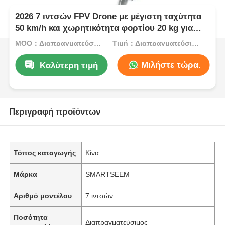
2026 7 ιντσών FPV Drone με μέγιστη ταχύτητα
50 km/h και χωρητικότητα φορτίου 20 kg για
βιομηχανικές εφαρμογές
MOQ：Διαπραγματεύσιμος
Τιμή：Διαπραγματεύσιμος
Μιλήστε τώρα.
Καλύτερη τιμή
Περιγραφή προϊόντων
Τόπος καταγωγής
Κίνα
Μάρκα
SMARTSEEM
Αριθμό μοντέλου
7 ιντσών
Ποσότητα
Διαπραγματεύσιμος