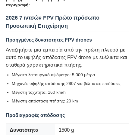
περιγραφή:
Επισκέψεις στο εργοστάσιο
2026 7 ιντσών FPV Πρώτο πρόσωπο
Προσωπική Επιχείρηση
Έλεγχος Ποιότητας
Προηγμένες δυνατότητες FPV drones
Αναζητήστε μια εμπειρία από την πρώτη πλευρά με
Επικοινωνήστε μαζί μας
αυτό το υψηλής απόδοσης FPV drone με ευέλικτα και
σταθερά χαρακτηριστικά πτήσης.
Ειδήσεις
Μέγιστο λειτουργικό υψόμετρο: 5.000 μέτρα.
Μηχανές υψηλής απόδοσης 2807 για βέλτιστες επιδόσεις
Μέγιστη ταχύτητα: 160 km/h
Υποθέσεις
Μέγιστη απόσταση πτήσης: 20 km
Ζητήστε μια προσφορά
Προδιαγραφές απόδοσης
Δυνατότητα
1500 g
βιομηχανικά μη επανδρωμένα αεροσκάφη