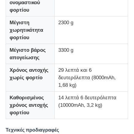
ονομαστικού
φορτίου
Κηφήνας ψεκασμού γεωργίας
Μέγιστη
2300 g
χωρητικότητα
FPV drone
φορτίου
Μέγιστο βάρος
3300 g
Ανταλλακτικά Drone
απογείωσης
Χρόνος αντοχής
29 λεπτά και 6
Αντι συσκευή κηφήνων
χωρίς φορτίο
δευτερόλεπτα (8000mAh,
1,68 kg)
σκοπευτικό θερμικής απεικόνισης
Καθορισμένος
14 λεπτά 6 δευτερόλεπτα
χρόνος αντοχής
(10000mAh, 3,2 kg)
Αποστασιόμετρο λέιζερ
φορτίου
Τεχνικές προδιαγραφές