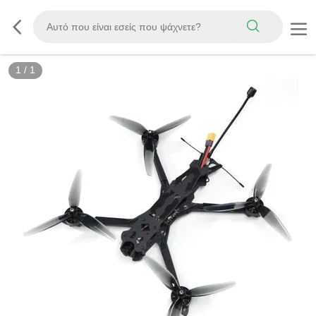
1
/
1