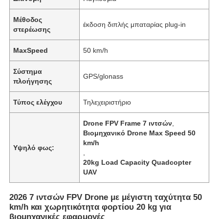
Μέθοδος
έκδοση διπλής μπαταρίας plug-in
στερέωσης
MaxSpeed
50 km/h
Σύστημα
GPS/glonass
πλοήγησης
Τύπος ελέγχου
Τηλεχειριστήριο
Drone FPV Frame 7 ιντσών
,
Βιομηχανικό Drone Max Speed ​​50
km/h
Υψηλό φως:
,
Αρχική
20kg Load Capacity Quadcopter
UAV
Προϊόντα
2026 7 ιντσών FPV Drone με μέγιστη ταχύτητα 50
km/h και χωρητικότητα φορτίου 20 kg για
Σχετικά με εμάς
βιομηχανικές εφαρμογές