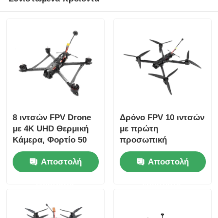
8 ιντσών FPV Drone
Δρόνο FPV 10 ιντσών
με 4K UHD Θερμική
με πρώτη
Κάμερα, Φορτίο 50
προσωπική
κιλών και Μέγιστη
προοπτική
Αποστολή
Αποστολή
Απόσταση Πτήσης
λειτουργίας 50 κιλά
20 χλμ
ωφέλιμο φορτίο και
ερώτησης
ερώτησης
μέγιστη απόσταση
πτήσης 20 χλμ.