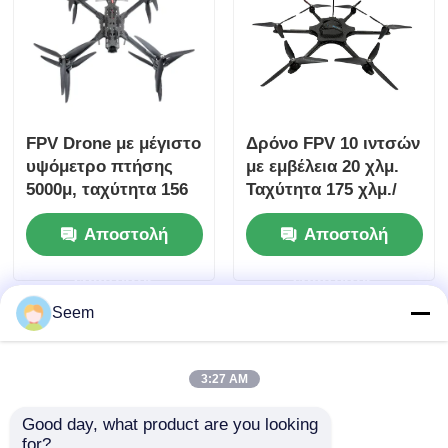
FPV Drone με μέγιστο
Δρόνο FPV 10 ιντσών
υψόμετρο πτήσης
με εμβέλεια 20 χλμ.
5000μ, ταχύτητα 156
Ταχύτητα 175 χλμ./
χλμ/ώρα και εμβέλεια
ώρα και ωφέλιμο
Αποστολή
Αποστολή
20 χλμ για
φορτίο 20 κιλών για
βιομηχανικές
λειτουργία πρώτου
ερώτησης
ερώτησης
εφαρμογές
προσώπου
Seem
3:27 AM
Good day, what product are you looking 
for?