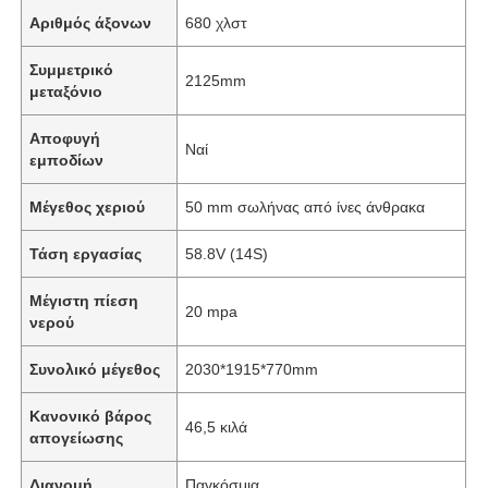
Αριθμός άξονων
680 χλστ
Συμμετρικό
2125mm
μεταξόνιο
Αποφυγή
Ναί
εμποδίων
Μέγεθος χεριού
50 mm σωλήνας από ίνες άνθρακα
Τάση εργασίας
58.8V (14S)
Μέγιστη πίεση
20 mpa
νερού
Συνολικό μέγεθος
2030*1915*770mm
Κανονικό βάρος
46,5 κιλά
απογείωσης
Διανομή
Παγκόσμια