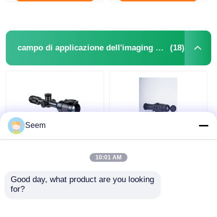
(18)
campo di applicazione dell'imaging termico
Seem
IP67 Scopo di
MG335 MG350 MG650
immagini termiche da
Cannocchiale Termico
10:01 AM
caccia 2600m
Impermeabile Mirino
Riflescopio termico
Termico
Good day, what product are you looking 
intelligente DUB-650
for?
Miglior prezzo
Miglior prezzo