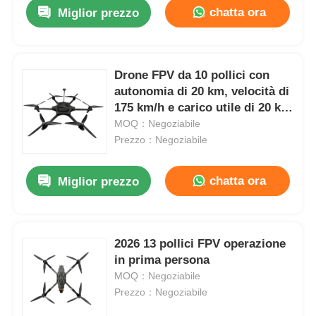
chatta ora
Miglior prezzo
Drone FPV da 10 pollici con
autonomia di 20 km, velocità di
175 km/h e carico utile di 20 kg
per operazioni in prima
MOQ：Negoziabile
persona
Prezzo：Negoziabile
chatta ora
Miglior prezzo
Casa
2026 13 pollici FPV operazione
in prima persona
Prodotti
MOQ：Negoziabile
Prezzo：Negoziabile
Chi Siamo