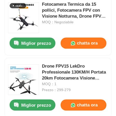
Fotocamera Termica da 15
pollici, Fotocamera FPV con
Visione Notturna, Drone FPV
per Carichi Pesanti, Volo di
MOQ：Negoziabile
Lunga Durata per Hobby FPV
RC
chatta ora
Miglior prezzo
Drone FPV15 LekDro
Professionale 130KM/H Portata
20km Fotocamera Visione
Notturna 1500TVL Telaio in
MOQ：1
Fibra di Carbonio per Ispezioni
Prezzo：299-279
Industriali Fotografia Aerea
chatta ora
Miglior prezzo