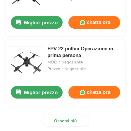
Fuco di spruzzatura di agricoltura
chatta ora
Miglior prezzo
Drone FPV
FPV 22 pollici Operazione in
Parti di droni
prima persona
MOQ：Negoziabile
Prezzo：Negoziabile
Anti dispositivo del fuco
campo di applicazione dell'imaging termico
chatta ora
Miglior prezzo
Telemetro del laser
Osservi più