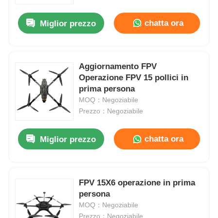
chatta ora
Miglior prezzo
Visita alla fabbrica
Controllo della qualità
Aggiornamento FPV
Operazione FPV 15 pollici in
prima persona
CONTATTACI
MOQ：Negoziabile
Prezzo：Negoziabile
Notizie
chatta ora
Miglior prezzo
Casi
Richiedi un preventivo
FPV 15X6 operazione in prima
persona
MOQ：Negoziabile
droni industriali
Prezzo：Negoziabile