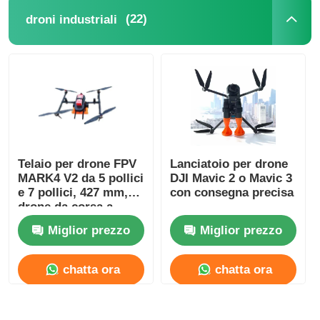
(22)
droni industriali
Telaio per drone FPV
Lanciatoio per drone
MARK4 V2 da 5 pollici
DJI Mavic 2 o Mavic 3
e 7 pollici, 427 mm,
con consegna precisa
drone da corsa a
quattro assi
Miglior prezzo
Miglior prezzo
chatta ora
chatta ora