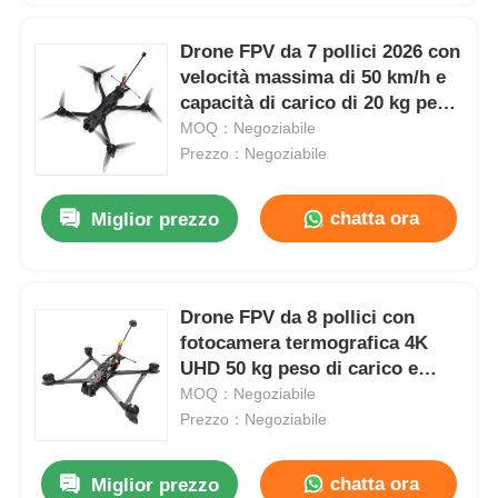
Drone FPV da 7 pollici 2026 con
velocità massima di 50 km/h e
capacità di carico di 20 kg per
applicazioni industriali
MOQ：Negoziabile
Prezzo：Negoziabile
chatta ora
Miglior prezzo
Drone FPV da 8 pollici con
fotocamera termografica 4K
UHD 50 kg peso di carico e
distanza massima di volo di 20
MOQ：Negoziabile
km
Prezzo：Negoziabile
chatta ora
Miglior prezzo