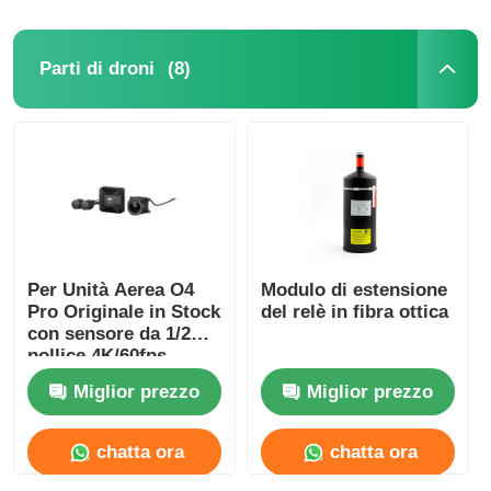
(8)
Parti di droni
Per Unità Aerea O4
Modulo di estensione
Pro Originale in Stock
del relè in fibra ottica
con sensore da 1/2
pollice 4K/60fps,
trasmissione ad alta
Miglior prezzo
Miglior prezzo
definizione a 15 km,
Unità Aerea O4 Pro
4K 4GB
chatta ora
chatta ora