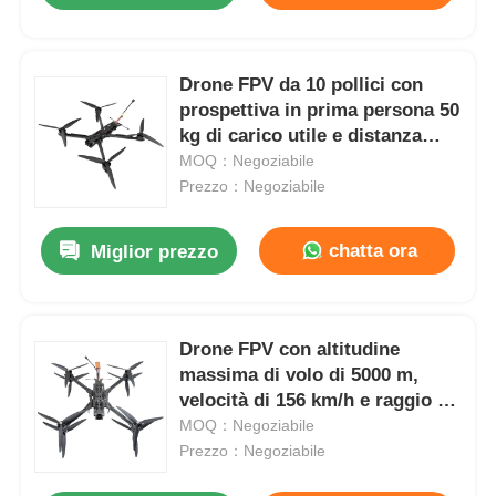
Drone FPV da 10 pollici con
prospettiva in prima persona 50
kg di carico utile e distanza
massima di volo di 20 km
MOQ：Negoziabile
Prezzo：Negoziabile
chatta ora
Miglior prezzo
Drone FPV con altitudine
massima di volo di 5000 m,
velocità di 156 km/h e raggio di
20 km per applicazioni
MOQ：Negoziabile
industriali
Prezzo：Negoziabile