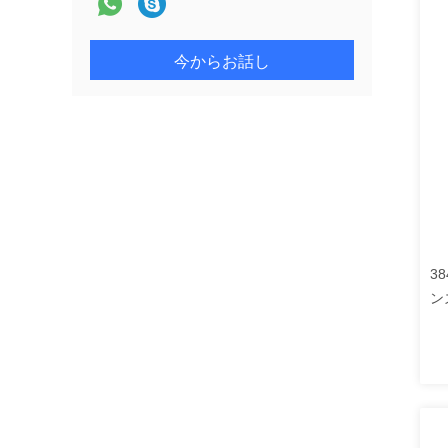
今からお話し
3
ン
ー