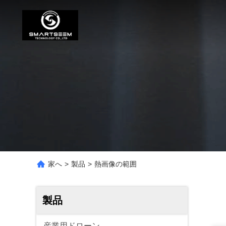
家へ
>
製品
>
熱画像の範囲
製品
産業用ドローン