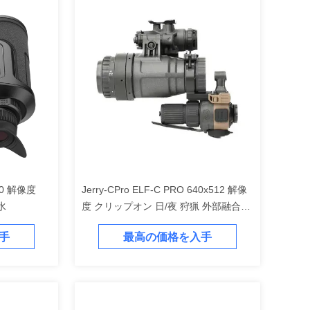
80 解像度
Jerry-CPro ELF-C PRO 640x512 解像
水
度 クリップオン 日/夜 狩猟 外部融合熱
イメージング 700m+検出距離と3時間
手
最高の価格を入手
のバッテリー使用時間を持つ夜間視力
装置