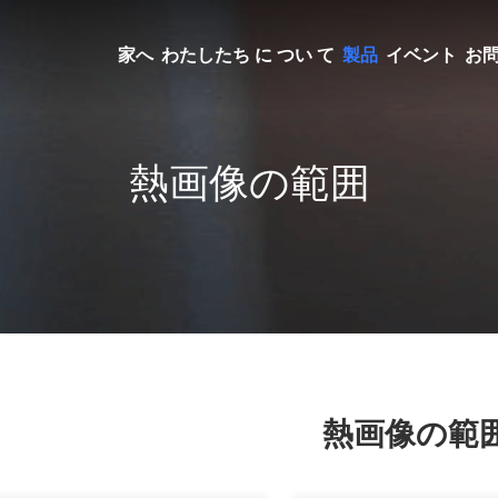
家へ
わたしたち に つい て
製品
イベント
お
熱画像の範囲
熱画像の範