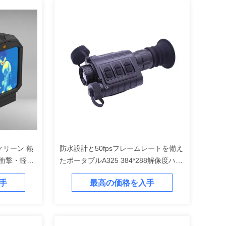
クリーン 熱
防水設計と50fpsフレームレートを備え
・衝撃・軽量
たポータブルA325 384*288解像度ハン
ドヘルドサーマルイメージングナイト
手
最高の価格を入手
ビジョンデバイス