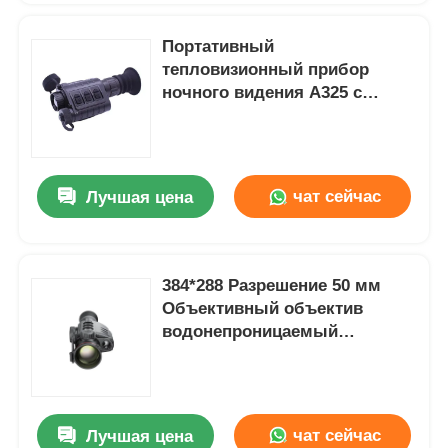
Портативный
тепловизионный прибор
ночного видения A325 с
разрешением 384*288,
водонепроницаемым
корпусом и частотой кадров
50 кадров в секунду
чат сейчас
Лучшая цена
384*288 Разрешение 50 мм
Объективный объектив
водонепроницаемый
Ударностойкий
Термоизоляция
Монокулярный телескоп
ночного видения
чат сейчас
Лучшая цена