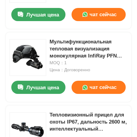
чат сейчас
Лучшая цена
Экскурсия по фабрике
Контроль качества
Мультифункциональная
тепловая визуализация
монокулярная InfiRay PFN
Контакт с нами
640+ V2 тепловая
MOQ：1
монокулярная
Цена：Договоренно
Новости
чат сейчас
Лучшая цена
Случаи
Запросить расценки
Тепловизионный прицел для
охоты IP67, дальность 2600 м,
интеллектуальный
промышленные беспилотники
тепловизионный прицел DUB-