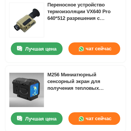
Переносное устройство
термоизоляции VX640 Pro
640*512 разрешения с
водонепроницаемыми и
регулируемыми функциями
чат сейчас
Лучшая цена
M256 Миниатюрный
сенсорный экран для
получения тепловых
изображений -
водонепроницаемый,
устойчивый к ударам, легкий
для наружного
чат сейчас
Лучшая цена
использования