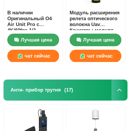
В наличии
Модуль расширения
Оригинальный O4
релета оптического
Air Unit Pro с
волокна Uav
4K/60fps 1/2-
Канистры модуля
дюймовым
оптического волокна
Лучшая цена
Лучшая цена
сенсором, передача
высокой четкости на
15 км, O4 Pro Air
чат сейчас
чат сейчас
Unit 4K 4GB
(17)
Анти- прибор трутня