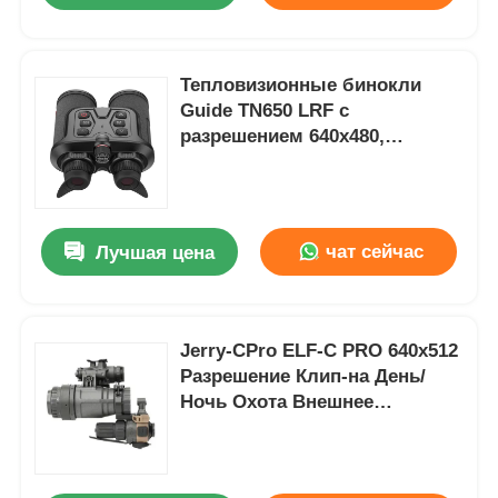
Тепловизионные бинокли
Guide TN650 LRF с
разрешением 640x480,
дальностью обнаружения
2600 м и
водонепроницаемостью IP66
для спасательных работ в
чат сейчас
Лучшая цена
полевых условиях
Jerry-CPro ELF-C PRO 640x512
Разрешение Клип-на День/
Ночь Охота Внешнее
термообразование
Фьюзионное устройство
ночного видения с