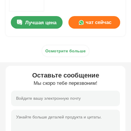
650
Трутень земледелия распыляя
чат сейчас
Лучшая цена
FPV Drone
Осмотрите больше
Запчасти для дронов
Анти- прибор трутня
Оставьте сообщение
Мы скоро тебе перезвоним!
объем тепловизионной съемки
Дальномер лазера