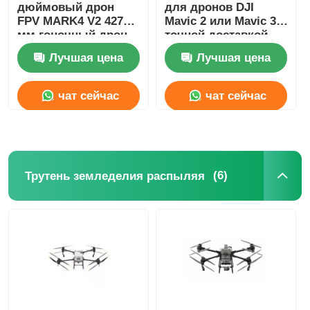
дюймовый дрон
для дронов DJI
FPV MARK4 V2 427
Mavic 2 или Mavic 3 с
мм гоночный дрон
точной доставкой
четыре оси
Лучшая цена
Лучшая цена
чат сейчас
чат сейчас
(6)
Трутень земледелия распыляя