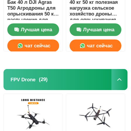
Бак 40 л DJI Agras
40 кг 50 кг полезная
T50 Агродроны для
нагрузка сельское
опрыскивания 50 кг,
хозяйство дроны
распыление для
для опрыскивания
сельскохозяйственных
DJI T50 DJI дроны
Лучшая цена
Лучшая цена
культур
для опрыскивания
чат сейчас
чат сейчас
(29)
FPV Drone