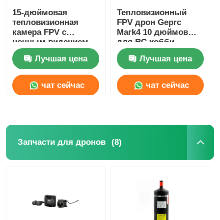
15-дюймовая
Тепловизионный
тепловизионная
FPV дрон Geprc
камера FPV с
Mark4 10 дюймов
ночным видением,
для RC хобби
тяжелая полезная
Лучшая цена
Лучшая цена
нагрузка для дронов
FPV, длительный
полет для хобби RC
чат сейчас
чат сейчас
FPV
(8)
Запчасти для дронов