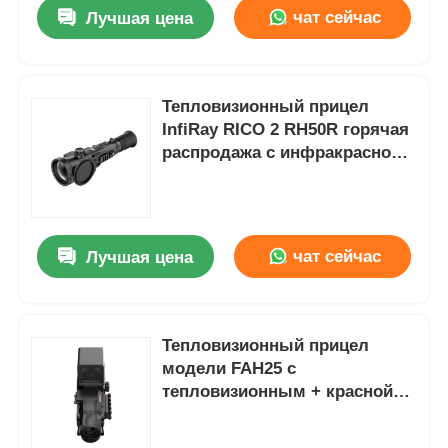
расстоянием обнаружения 700
чат сейчас
Лучшая цена
м + и 3 часа батареи
Тепловизионный прицел
InfiRay RICO 2 RH50R горячая
распродажа с инфракрасной
технологией
чат сейчас
Лучшая цена
Домой
Тепловизионный прицел
модели FAH25 с
Продукция
тепловизионным + красной
точкой слиянием и
водонепроницаемостью IP67
О нас