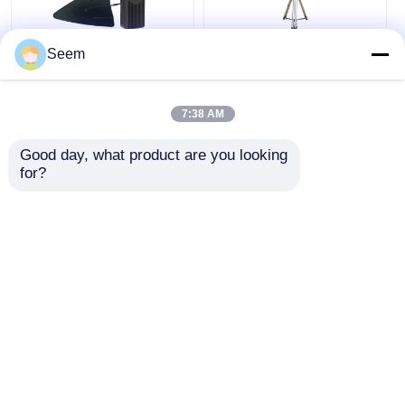
Seem
Ручной детектор
УЗИ обнаружение
FPV-дронов DJI
быстрое
Autel, обнаружение
развертывание 2
БПЛА,
ГГц-6 ГГц Дрон
7:38 AM
радиочастотное
обнаружение и
Лучшая цена
Лучшая цена
зондирование
отслеживание
Good day, what product are you looking 
for?
чат сейчас
чат сейчас
Осмотрите больше
Главная страница
Карта сайта
контактные данные
Desktop Site
Карта сайта
Политика конфиденциальности