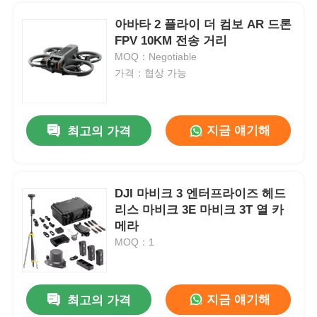
아바타 2 플라이 더 컴보 AR 드론
FPV 10KM 전송 거리
MOQ：Negotiable
가격：협상 가능
지금 얘기해
최고의 가격
DJI 마비크 3 엔터프라이즈 헤드
리스 마비크 3E 마비크 3T 열 카
홈
메라
MOQ：1
제품
지금 얘기해
최고의 가격
DJI 마비크 2 또는 마비크 3 드론 발사기
우리 에 관한 것