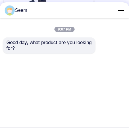
Seem
FPV 휴대용 드론 탐지
UAV 탐지 빠른 배치
기 DJI 오텔 UAV 탐지
2GHz-6GHz 드론 탐지
9:07 PM
기 RF 감지기
및 추적
Good day, what product are you looking 
최고의 가격
최고의 가격
for?
지금 얘기해
지금 얘기해
더 많은 것을 전망하십시
오
홈
사이트맵
연락처
Desktop Site
사이트 지도
개인 정보 정책