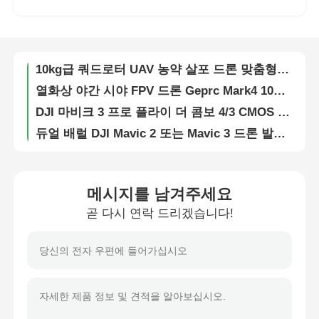
5.8GHz 쿼드 블레이드 FPV 드론 7인치 산업 드론 480p 1200TVL 카메라
카메라 480p 1200TVL 7 인치 FPV 드론 산업 드론 네 축
공장 투어
10kg급 쿼드로터 UAV 농약 살포 드론 맞춤형 4로터 드론
열화상 야간 시야 FPV 드론 Geprc Mark4 10인치 RC 취미용
품질 관리
DJI 마비크 3 프로 플라이 더 콤보 4/3 CMOS 해셀블래드 카메라 4K HD 드론
듀얼 배럴 DJI Mavic 2 또는 Mavic 3 드론 발사기 2m 투하 정확도
우리 와 연락
7인치 295mm FPV RC 드론 4축 마크 4 드론 80m-150m 낙하 높이
DJI Agras T40 농업 스프레이어 드론 40L 탱크 50kg 페이로드 듀얼 원자화 시스템
뉴스
40kg 50kg 유료물 농산물 스프레이링 드론 DJI T50 DJI 스프레이어 드론
메시지를 남겨주세요
50kg 분산 DJI 아그라스 T40 T50 T30 AG 스프레이 드론
곧 다시 연락 드리겠습니다!
사건
광섬유 릴레이 확장 모듈 Uav 보이지 않는 광섬유 모듈 캔스터
Dji Mavic 3 Pro 드론 43분 듀얼 텔레 카메라 Dji RC 드론 8k Hasselblad 카메라 포함
인용 을 요청 하십시오
DJI 매트리스 4E 산업용 드론 인공지능 지능 인식 상업용 드론
MOLICEL INR21700 P42A 드론 배터리 팩 6S2P 8000mAh-8400mAh 10C
산업용 드론
카메라가 있는 50분 고속 드론 480P 1200TVL FPV 드론