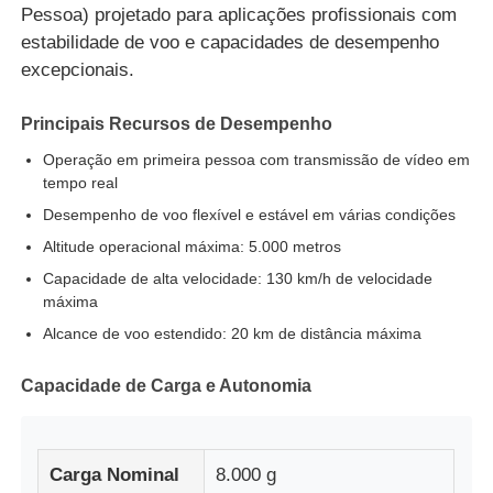
Pessoa) projetado para aplicações profissionais com
estabilidade de voo e capacidades de desempenho
Visita à Fábrica
excepcionais.
Principais Recursos de Desempenho
Controle de qualidade
Operação em primeira pessoa com transmissão de vídeo em
tempo real
CONTATE-NOS
Desempenho de voo flexível e estável em várias condições
Altitude operacional máxima: 5.000 metros
Notícias
Capacidade de alta velocidade: 130 km/h de velocidade
máxima
Alcance de voo estendido: 20 km de distância máxima
Casos
Capacidade de Carga e Autonomia
Solicitar um Orçamento
Carga Nominal
8.000 g
drones industriais