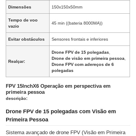
Dimensões
150x150x50mm
Tempo de voo
45 min ((bateria 8000MA))
vazio
Evitar obstáculos
Sensores frontais e inferiores
Drone FPV de 15 polegadas
,
Drone de visão em primeira pessoa
,
Realçar:
Drone FPV com adereços de 6
polegadas
FPV 15InchX6 Operação em perspectiva em
primeira pessoa
Início
descrição:
Drone FPV de 15 polegadas com Visão em
Produtos
Primeira Pessoa
Sistema avançado de drone FPV (Visão em Primeira
Sobre Nós