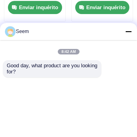
Primeira Pessoa,
Velocidade de 156
Enviar inquérito
Enviar inquérito
Carga Útil de 50kg e
KM/H e Alcance de
Distância Máxima de
20km para Aplicações
Voo de 20km
Industriais
Seem
8:42 AM
Good day, what product are you looking 
for?
Drone FPV de 10
Operação FPV de 13
polegadas com
polegadas em 2026
Alcance de 20 km,
Velocidade de 175
Enviar inquérito
Enviar inquérito
km/h e Carga Útil de
20 kg para Operação
em Primeira Pessoa