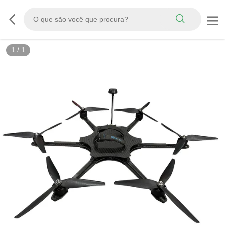
1
/
1