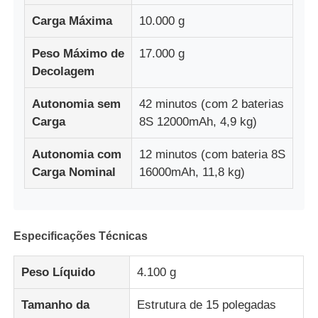
Carga Máxima
10.000 g
Zangão de pulverização da agricultura
Peso Máximo de
17.000 g
Decolagem
Drone fpv
Autonomia sem
42 minutos (com 2 baterias
Carga
8S 12000mAh, 4,9 kg)
peças de drone
Autonomia com
12 minutos (com bateria 8S
Carga Nominal
16000mAh, 11,8 kg)
Anti dispositivo do zangão
âmbito de imagem térmica
Especificações Técnicas
Rangefinder do laser
Peso Líquido
4.100 g
Tamanho da
Estrutura de 15 polegadas