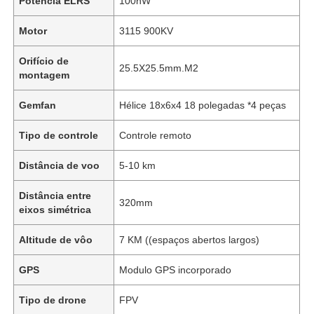
Potência ELRS
100hW
Motor
3115 900KV
Orifício de
25.5X25.5mm.M2
montagem
Gemfan
Hélice 18x6x4 18 polegadas *4 peças
Tipo de controle
Controle remoto
Distância de voo
5-10 km
Distância entre
320mm
eixos simétrica
Altitude de vôo
7 KM ((espaços abertos largos)
GPS
Modulo GPS incorporado
Tipo de drone
FPV