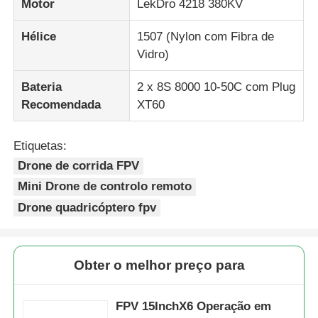
Motor
LekDro 4218 380KV
Hélice
1507 (Nylon com Fibra de
Vidro)
Bateria
2 x 8S 8000 10-50C com Plug
Recomendada
XT60
Etiquetas:
Drone de corrida FPV
Mini Drone de controlo remoto
Drone quadricóptero fpv
Obter o melhor preço para
FPV 15InchX6 Operação em