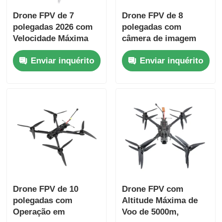
Drone FPV de 7
Drone FPV de 8
polegadas 2026 com
polegadas com
Velocidade Máxima
câmera de imagem
de 50 km/h e
térmica 4K UHD 50 kg
Enviar inquérito
Enviar inquérito
Capacidade de Carga
peso de carga e
de 20 kg para
distância máxima de
Aplicações
voo de 20 km
Industriais
Drone FPV de 10
Drone FPV com
polegadas com
Altitude Máxima de
Operação em
Voo de 5000m,