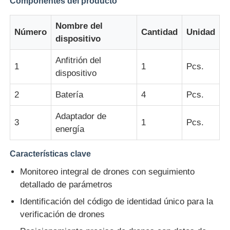
Componentes del producto
Nombre del
Abejón de rociadura de la agricultura
Número
Cantidad
Unidad
dispositivo
Dron FPV
Anfitrión del
1
1
Pcs.
dispositivo
Piezas de drones
2
Batería
4
Pcs.
Adaptador de
3
1
Pcs.
Dispositivo anti del abejón
energía
Características clave
mira de imagen térmica
Monitoreo integral de drones con seguimiento
detallado de parámetros
Telémetro del laser
Identificación del código de identidad único para la
verificación de drones