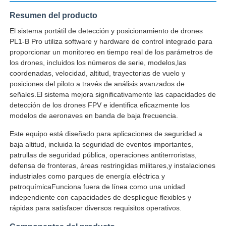
Resumen del producto
Visita a la fábrica
El sistema portátil de detección y posicionamiento de drones
PL1-B Pro utiliza software y hardware de control integrado para
proporcionar un monitoreo en tiempo real de los parámetros de
Control de calidad
los drones, incluidos los números de serie, modelos,las
coordenadas, velocidad, altitud, trayectorias de vuelo y
posiciones del piloto a través de análisis avanzados de
CONTÁCTANOS
señales.El sistema mejora significativamente las capacidades de
detección de los drones FPV e identifica eficazmente los
modelos de aeronaves en banda de baja frecuencia.
Noticias
Este equipo está diseñado para aplicaciones de seguridad a
baja altitud, incluida la seguridad de eventos importantes,
patrullas de seguridad pública, operaciones antiterroristas,
Casos
defensa de fronteras, áreas restringidas militares,y instalaciones
industriales como parques de energía eléctrica y
petroquímicaFunciona fuera de línea como una unidad
Solicitar una cotización
independiente con capacidades de despliegue flexibles y
rápidas para satisfacer diversos requisitos operativos.
aviones no tripulados industriales