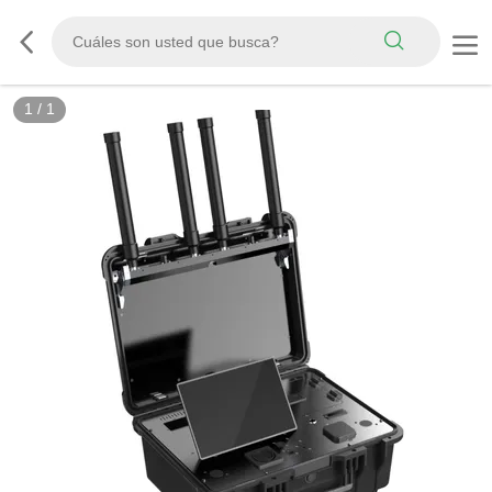
1
/
1