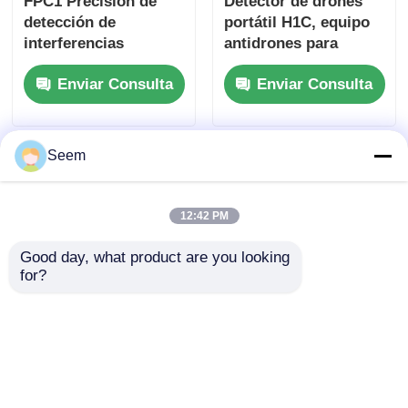
FPC1 Precisión de
Detector de drones
detección de
portátil H1C, equipo
interferencias
antidrones para
integradas
identificación
Enviar Consulta
Enviar Consulta
Seem
12:42 PM
Good day, what product are you looking 
for?
Detector de drones
Equipo de detección
de 360 grados UAV
de drones de
ubicación de
100MHz-6GHz con
detección Equipo
dispositivo de
Enviar Consulta
Enviar Consulta
anti-drones
detección de drones