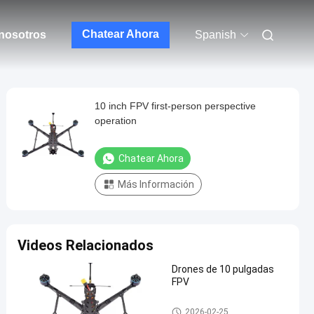
Chatear Ahora
nosotros
Spanish
10 inch FPV first-person perspective
operation
Chatear Ahora
Más Información
Videos Relacionados
Drones de 10 pulgadas
FPV
Dron FPV
2026-02-25