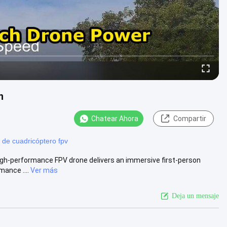
n
Chatear Ahora
Compartir
 de cuadricóptero fpv
igh-performance FPV drone delivers an immersive first-person
mance ....
Ver más
Deja un mensaje