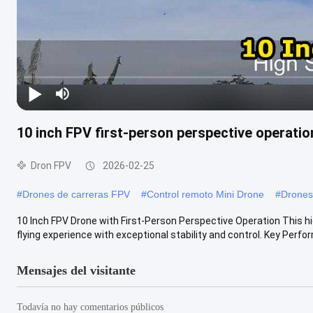
10 inch FPV first-person perspective operatio
Dron FPV
2026-02-25
#
Drones de carreras FPV
#
Control remoto Mini Drone
#
Drones
10 Inch FPV Drone with First-Person Perspective Operation This h
flying experience with exceptional stability and control. Key Perfor
Mensajes del visitante
Todavía no hay comentarios públicos