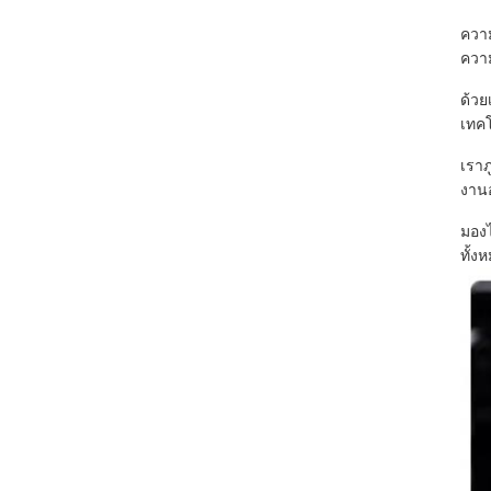
ความ
ความ
ด้วย
เทค
เราภ
งานอ
มองไ
ทั้ง