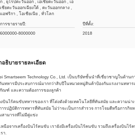
ก , ยุโรปตะวันออก , เอเชียตะวันออก , เอ
เชียตะวันออกเฉียงใต้ , ตะวันออกกลาง ,
แอฟริกา , โอเชียเนีย , ทั่วโลก
การขายรายปี:
ปีที่ตั้ง:
6000000-8000000
2018
ําอธิบายรายละเอียด
i Smartseem Technology Co., Ltd. เป็นบริษัทชั้นนําที่เชี่ยวชาญในด้าน
กันทหารมีประสบการณ์มากกว่าสิบปีในหมวดหมู่สินค้าป้องกันแรงงานทหารเร
ภัณฑ์ และความต้องการของลูกค้า
่องบินไร้คนขับทหารของเรา ที่โด่งดังด้วยเทคโนโลยีที่ทันสมัย และความน่
ารปฏิบัติการทหารที่ทันสมัย ไม่ว่าจะเป็นการสํารวจ การโจมตีหรือภารกิจ
สามารถที่ไม่มีคู่แข่ง
หนือจากเครื่องบินไร้คนขับ เรายังมีเครื่องบินไร้คนขับ รวมถึงเครื่องบิ
เรา.