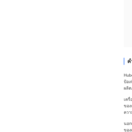
ค
Hube
ป้อง
ผลิต
เครื
ของก
ความ
นอกเ
ของ