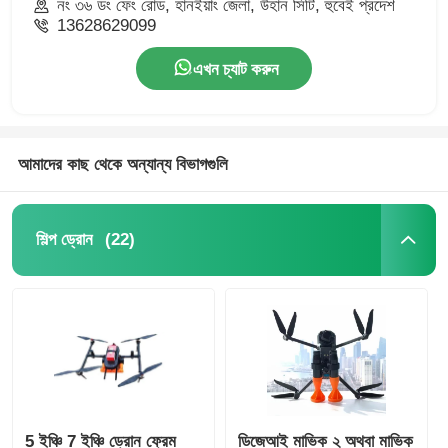
নং ৩৬ ডং ফেং রোড, হানইয়াং জেলা, উহান সিটি, হুবেই প্রদেশ
13628629099
এখন চ্যাট করুন
আমাদের কাছ থেকে অন্যান্য বিভাগগুলি
(22)
শিল্প ড্রোন
5 ইঞ্চি 7 ইঞ্চি ড্রোন ফ্রেম
ডিজেআই মাভিক ২ অথবা মাভিক