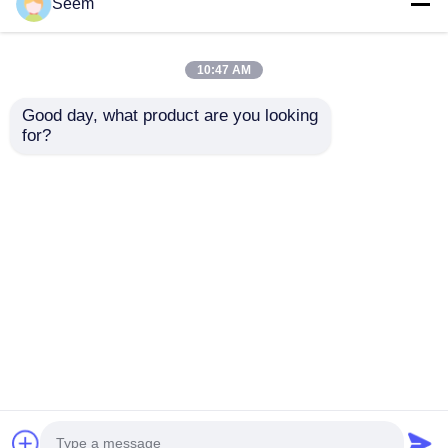
Seem
FPV হ্যান্ডহেল্ড ড্রোন
ইউএভি সনাক্তকরণ দ্রুত
10:47 AM
সনাক্তকরণ DJI Autel
স্থাপন ২গিগাহার্জ-৬গিগাহার্জ
UAV ডিটেক্টর RF সেন্সিং
ড্রোন সনাক্তকরণ এবং ট্র্যাকিং
Good day, what product are you looking 
for?
ভালো দাম
ভালো দাম
এখন চ্যাট করুন
এখন চ্যাট করুন
আরো দেখুন
বাড়ি
আমাদের সম্পর্কে
আমাদের সাথে যোগাযোগ করুন
Desktop Site
সাইটম্যাপ
গোপনীয়তা নীতি
গুণ
শিল্প ড্রোন
চীন কারখানা.Copyright © 2026 Hubei Smart