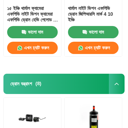
১৫ ইঞ্চি থার্মাল ক্যামেরা
থার্মাল নাইট ভিশন এফপিভি
এফপিভি নাইট ভিশন ক্যামেরা
ড্রোন জিপিআরসি মার্ক 4 10
কারখানা পরিদর্শন
এফপিভি ড্রোন হেভি পেলোড লং
ইঞ্চি
টাইম ফ্লাইট আরসি এফপিভি
শখের জন্য
ভালো দাম
ভালো দাম
মান নিয়ন্ত্রণ
এখন চ্যাট করুন
এখন চ্যাট করুন
যোগাযোগ করুন
খবর
(8)
ড্রোন যন্ত্রাংশ
মামলা
একটি উদ্ধৃতি অনুরোধ করুন
শিল্প ড্রোন