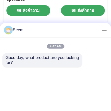
ส่งคำถาม
ส่งคำถาม
Seem
9:47 AM
Good day, what product are you looking 
for?
กล้อง 480p 1200TVL
มุมมองคนแรกปฏิบัติการ
โดรน FPV ขนาด 7 นิ้ว
FPV Drone 8 นิ้ว
โดรนสำหรับ
อุตสาหกรรม Drones
อุตสาหกรรม แบบสี่แกน
การต่อต้านการก่อการ
ส่งคำถาม
ส่งคำถาม
ร้าย