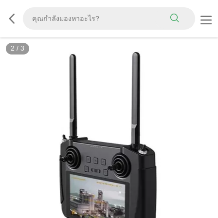
2
/
3