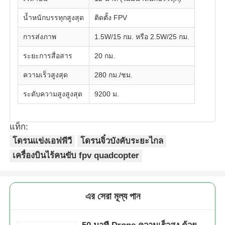
น้ำหนักบรรทุกสูงสุด
ติดตั้ง FPV
โดรนพ่นยาการเกษตร
การส่งภาพ
1.5W/15 กม. หรือ 2.5W/25 กม.
ระยะการสื่อสาร
20 กม.
เสียงพึมพำ FPV
ความเร็วสูงสุด
280 กม./ชม.
อะไหล่โดรน
ระดับความสูงสูงสุด
9200 ม.
อุปกรณ์ต่อต้านเสียงพึมพำ
แท็ก:
โดรนแข่งเอฟพีวี
โดรนจิ๋วบังคับระยะไกล
วงกว้างของการถ่ายภาพความร้อน
เครื่องบินไร้คนขับ fpv quadcopter
เครื่องวัดระยะด้วยเลเซอร์
এর সেরা মূল্য পান