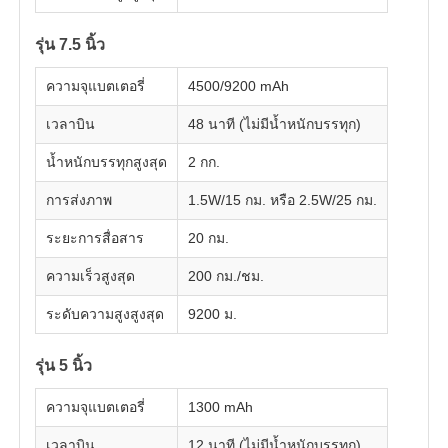
รุ่น 7.5 นิ้ว
ทัวร์โรงงาน
ความจุแบตเตอรี่
4500/9200 mAh
การควบคุมคุณภาพ
เวลาบิน
48 นาที (ไม่มีน้ำหนักบรรทุก)
น้ำหนักบรรทุกสูงสุด
2 กก.
ติดต่อเรา
การส่งภาพ
1.5W/15 กม. หรือ 2.5W/25 กม.
ระยะการสื่อสาร
20 กม.
ข่าว
ความเร็วสูงสุด
200 กม./ชม.
กรณี
ระดับความสูงสูงสุด
9200 ม.
รุ่น 5 นิ้ว
ขอใบเสนอราคา
ความจุแบตเตอรี่
1300 mAh
เครื่องบินไร้มือถืออุตสาหกรรม
เวลาบิน
12 นาที (ไม่มีน้ำหนักบรรทุก)