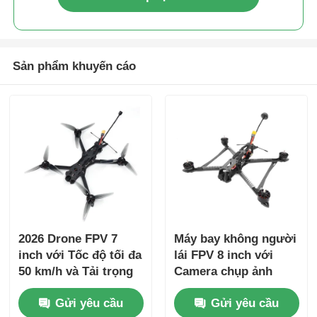
Sản phẩm khuyến cáo
2026 Drone FPV 7
Máy bay không người
inch với Tốc độ tối đa
lái FPV 8 inch với
50 km/h và Tải trọng
Camera chụp ảnh
20kg cho Ứng dụng
nhiệt 4K UHD 50kg
Gửi yêu cầu
Gửi yêu cầu
Công nghiệp
Trọng lượng tải và