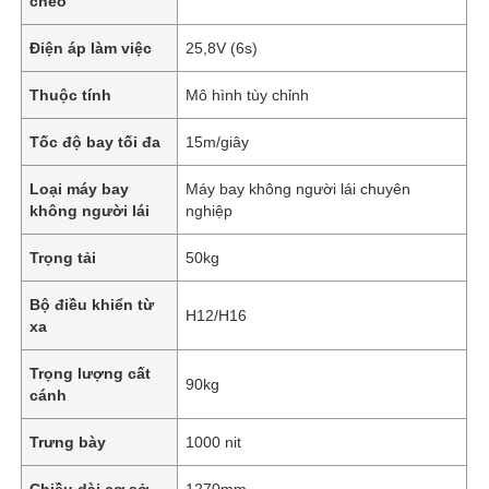
chéo
Điện áp làm việc
25,8V (6s)
Thuộc tính
Mô hình tùy chỉnh
Tốc độ bay tối đa
15m/giây
Loại máy bay
Máy bay không người lái chuyên
không người lái
nghiệp
Trọng tải
50kg
Bộ điều khiển từ
H12/H16
xa
Trọng lượng cất
90kg
cánh
Trưng bày
1000 nit
Chiều dài cơ sở
1270mm