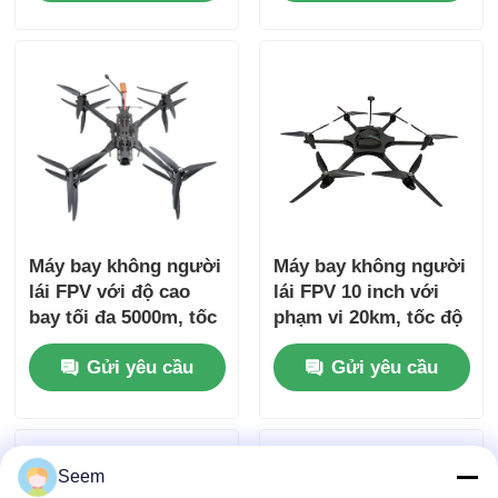
khoảng cách bay tối
đa 20km
Máy bay không người
Máy bay không người
lái FPV với độ cao
lái FPV 10 inch với
bay tối đa 5000m, tốc
phạm vi 20km, tốc độ
độ 156 KM/H và phạm
175 KM/H và tải trọng
Gửi yêu cầu
Gửi yêu cầu
vi 20km cho các ứng
20kg cho hoạt động
dụng công nghiệp
góc nhìn thứ nhất
Seem