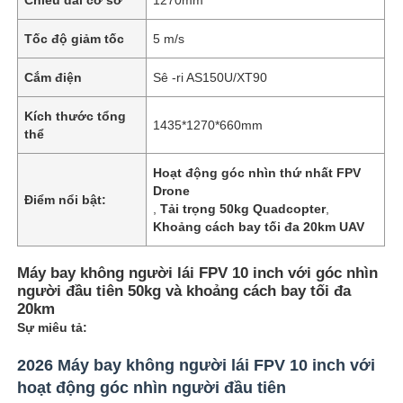
Tốc độ giảm tốc
5 m/s
Cắm điện
Sê -ri AS150U/XT90
Kích thước tổng
1435*1270*660mm
thể
Hoạt động góc nhìn thứ nhất FPV
Drone
Điểm nổi bật:
,
Tải trọng 50kg Quadcopter
,
Khoảng cách bay tối đa 20km UAV
Máy bay không người lái FPV 10 inch với góc nhìn
Trang chủ
người đầu tiên 50kg và khoảng cách bay tối đa
20km
Sự miêu tả:
Các sản phẩm
2026 Máy bay không người lái FPV 10 inch với
hoạt động góc nhìn người đầu tiên
Về chúng tôi