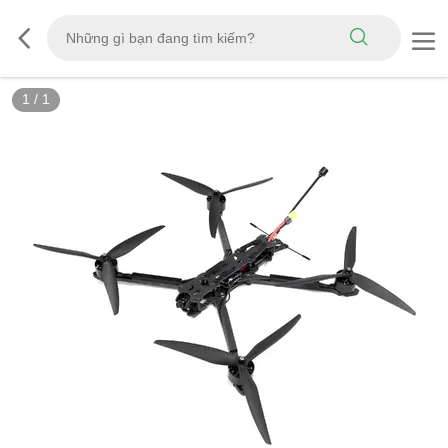
1
/
1