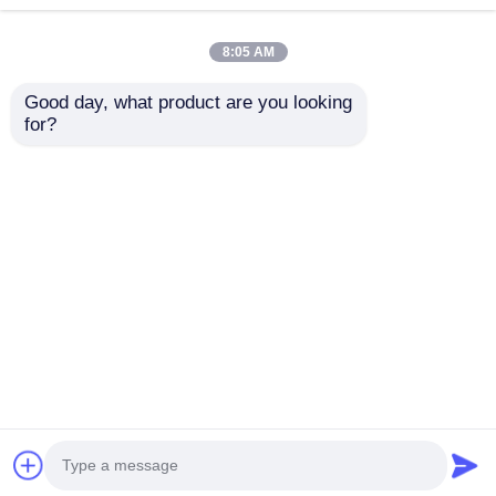
8:05 AM
Good day, what product are you looking 
for?
2026 13Inch FPV hoạt
Cập nhật FPV 15Inch
động góc nhìn người
hoạt động góc nhìn
đầu tiên
thứ nhất
Gửi yêu cầu
Gửi yêu cầu
Nhà
Về chúng tôi
Liên hệ với chúng tôi
Desktop Site
Sơ đồ trang web
Chính sách bảo mật
Phẩm chất
máy bay không người lái công nghiệp
Nhà máy trung quốc.Copyright © 2026 Hubei
Smart Seem Technology Co.,Ltd. All Rights
Reserved.