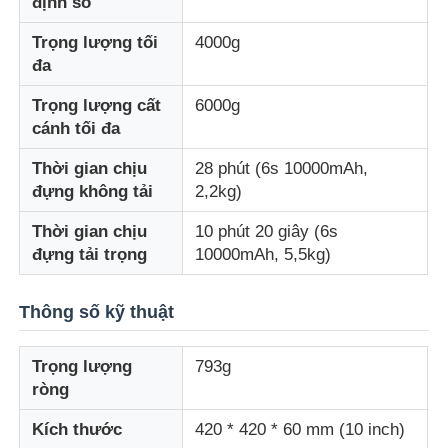
định số
Trọng lượng tối
4000g
Drone phun nông nghiệp
đa
Trọng lượng cất
6000g
Máy bay không người lái FPV
cánh tối đa
Thời gian chịu
28 phút (6s 10000mAh,
Bộ phận máy bay không người lái
đựng không tải
2,2kg)
Thời gian chịu
10 phút 20 giây (6s
Thiết bị chống máy bay không người lái
đựng tải trọng
10000mAh, 5,5kg)
ống ngắm ảnh nhiệt
Thông số kỹ thuật
Trọng lượng
793g
Công cụ tìm phạm vi tia laser
ròng
Kích thước
420 * 420 * 60 mm (10 inch)