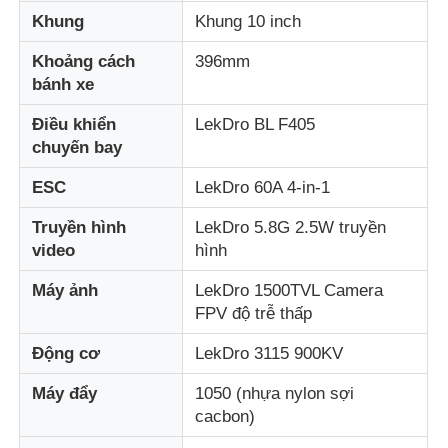
Khung
Khung 10 inch
Khoảng cách
396mm
bánh xe
Điều khiển
LekDro BL F405
chuyến bay
ESC
LekDro 60A 4-in-1
Truyền hình
LekDro 5.8G 2.5W truyền
video
hình
Máy ảnh
LekDro 1500TVL Camera
FPV độ trễ thấp
Động cơ
LekDro 3115 900KV
Máy đẩy
1050 (nhựa nylon sợi
cacbon)