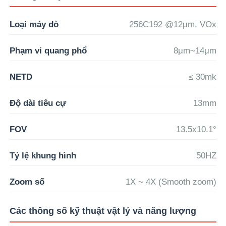
Loại máy dò
256C192 @12μm, VOx
Phạm vi quang phổ
8μm~14μm
NETD
≤ 30mk
Độ dài tiêu cự
13mm
FOV
13.5x10.1°
Tỷ lệ khung hình
50HZ
Zoom số
1X ~ 4X (Smooth zoom)
Các thông số kỹ thuật vật lý và năng lượng