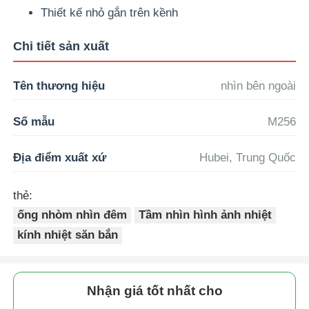
Thiết kế nhỏ gắn trên kềnh
Tham quan nhà máy
Chi tiết sản xuất
Kiểm soát chất lượng
Tên thương hiệu
nhìn bên ngoài
Số mẫu
M256
LIÊN HỆ VỚI CHÚNG TÔI
Địa điểm xuất xứ
Hubei, Trung Quốc
Tin tức
thẻ:
Các vụ án
ống nhòm nhìn đêm
Tầm nhìn hình ảnh nhiệt
kính nhiệt săn bắn
Yêu cầu báo giá
Nhận giá tốt nhất cho
máy bay không người lái công nghiệp