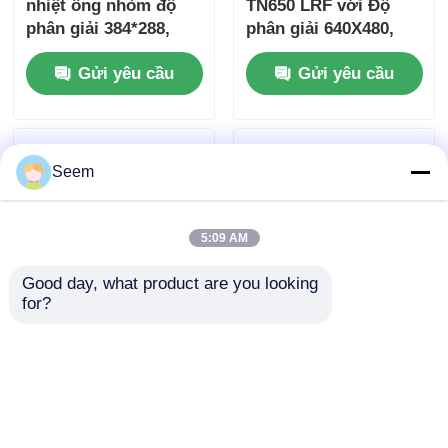
nhiệt ống nhòm độ
TN650 LRF với Độ
phân giải 384*288,
phân giải 640X480,
ống kính 50mm,
Phạm vi phát hiện
Gửi yêu cầu
Gửi yêu cầu
chống nước, chống
2600m và Chống
sốc
nước IP66 cho Cứu
hộ hiện trường
Seem
5:09 AM
Good day, what product are you looking 
for?
Jerry-CPro ELF-C
InfiRay RICO 2
PRO 640x512 Độ phân
RH50R Hot Sale
giải Clip-on ban ngày
Thermal Imaging
/ ban đêm Săn thợ
Scope với công nghệ
Gửi yêu cầu
Gửi yêu cầu
săn Fusion ngoài
hồng ngoại
hình ảnh nhiệt Chiếc