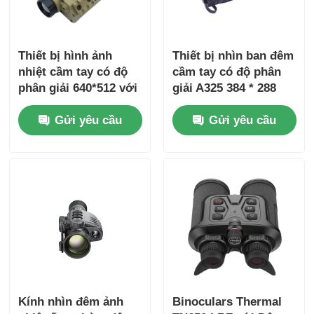
Thiết bị hình ảnh
Thiết bị nhìn ban đêm
nhiệt cầm tay có độ
cầm tay có độ phân
phân giải 640*512 với
giải A325 384 * 288
tính năng chống
với thiết kế chống
Gửi yêu cầu
Gửi yêu cầu
nước và điều chỉnh
nước và tốc độ khung
hình 50fps
Kính nhìn đêm ảnh
Binoculars Thermal