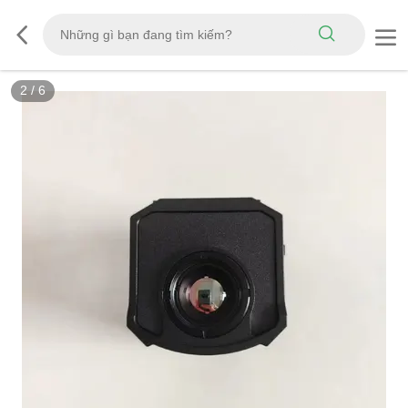
2
/
6