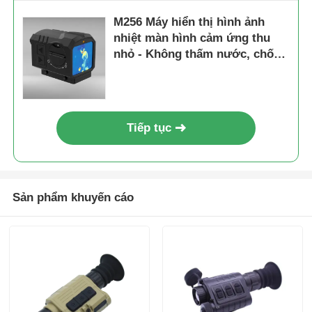
M256 Máy hiển thị hình ảnh
Drone phun nông nghiệp
nhiệt màn hình cảm ứng thu
nhỏ - Không thấm nước, chống
sốc, nhẹ để sử dụng ngoài trời
Máy bay không người lái FPV
Bộ phận máy bay không người lái
Tiếp tục
Thiết bị chống máy bay không người lái
Sản phẩm khuyến cáo
ống ngắm ảnh nhiệt
Công cụ tìm phạm vi tia laser