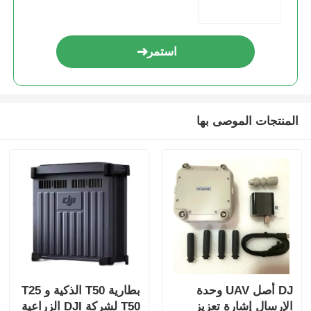
بدقة 4K وذاكرة 4 جيجابايت
استمر
المنتجات الموصى بها
DJ أصل UAV وحدة
بطارية T50 الذكية و T25
الإرسال إشارة تعزيز
T50 لشركة DJI الزراعية