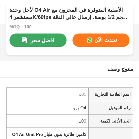
لأجل وحدة O4 Air الأصلية المتوفرة في المخزون مع
مستشعر 4K/60fps بحجم 1/2 بوصة، إرسال عالي الدقة
بمسافة 15 كم، وحدة O4 Pro Air بدقة 4K وذاكرة 4
MOQ：100
جيجابايت
تحدث الآن
افضل سعر
منتوج وصف
اسم العلامة التجارية
DJ1
رقم الموديل
O4 برو
الحد الأدنى لكمية
100
كاميرا طائرة بدون طيار O4 Air Unit Pro