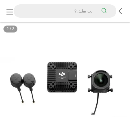
2
/
3