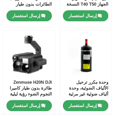
الجهاز T40 T50 النسخة
الطائرات بدون طيار
الخارجية العامة
الطيران بطارية تشغيل
إرسال استفسار
إرسال استفسار
الطائرات بدون طيار
الملحقات
وحدة مكرر ترحيل
Zenmuse H20N DJI
الألياف الضوئية، وحدة
طائرة بدون طيار كاميرا
ألياف ضوئية غير مرئية
النجوم الضوء رؤية ليلية
للطائرات بدون طيار،
إرسال استفسار
إرسال استفسار
علبة