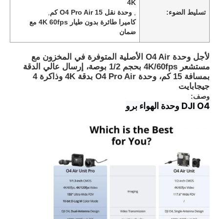
4K
تسليط الضوء:
,
وحدة نقل O4 Pro Air 15 كم
,
كاميرا طائرة بدون طيار 4K 60fps مع
ضمان
لأجل وحدة O4 Air الأصلية المتوفرة في المخزون مع
مستشعر 4K/60fps بحجم 1/2 بوصة، إرسال عالي الدقة
بمسافة 15 كم، وحدة O4 Pro Air بدقة 4K وذاكرة 4
جيجابايت
وصف:
DJl O4 وحدة الهواء برو