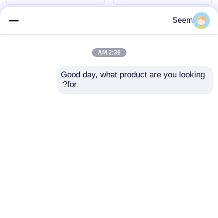
Seem
2:35 AM
Good day, what product are you looking 
for?
22.8 فولت 10 سي
حزمة بطارية طائرة بدون
بطارية طائرة بدون طيار
طيار MOLICEL
44000mAh بطارية FPV
INR21700 P42A 6S2P
ذات الحالة الصلبة 6S2P
8000mAh-8400mAh
إرسال استفسار
إرسال استفسار
10C
منزل
حول نا
اتصل بنا
Desktop Site
خريطة الموقع
سياسة الخصوصية