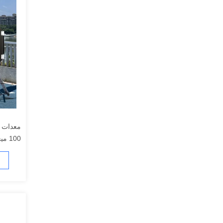
معدات ا
100 ميغا هرتز-6 جيه هرتز