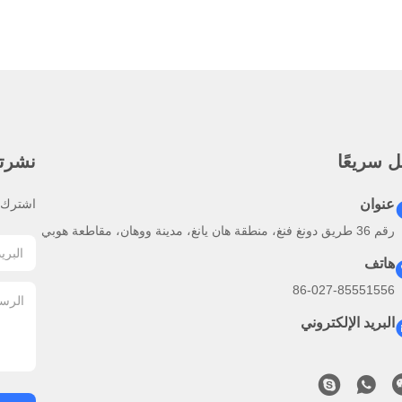
 سريعًا
نشرتنا
عنوان
اشترك ف
رقم 36 طريق دونغ فنغ، منطقة هان يانغ، مدينة ووهان، مقاطعة هوبي
هاتف
86-027-85551556
البريد الإلكتروني