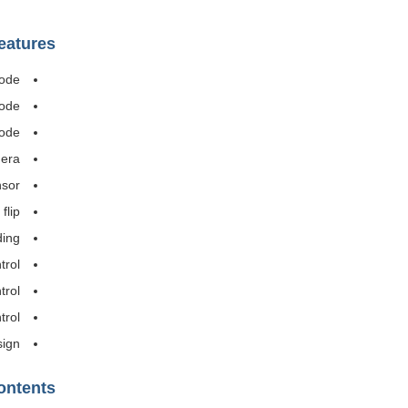
Features
ode
Mode
ode
era
nsor
flip
ding
trol
trol
trol
sign
ontents