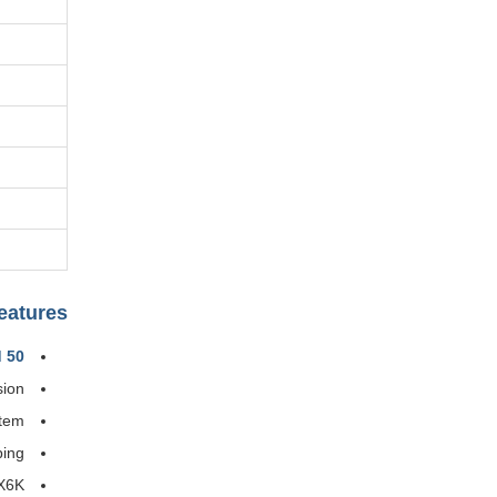
eatures
d
50 kg spreading payload
sion
stem
ping
X6K