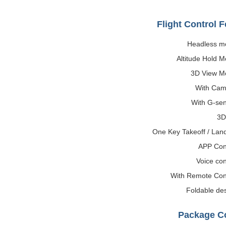
Flight Control 
Headless m
Altitude Hold 
3D View M
With Cam
With G-se
3D 
One Key Takeoff / Lan
APP Con
Voice con
With Remote Con
Foldable de
Package C