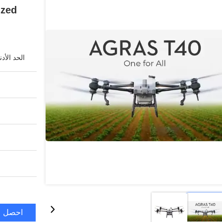
ized
الحد الأد
احصل ع