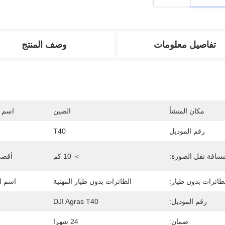
تفاصيل معلومات
وصف المنتج
مكان المنشأ
الصين
اسم ا
رقم الموديل
T40
سافة نقل الصورة:
＞ 10 كم
أقصى
لطائرات بدون طيار:
الطائرات بدون طيار المهنية
اسم ال
رقم الموديل:
DJI Agras T40
ضمان:
24 شهرا