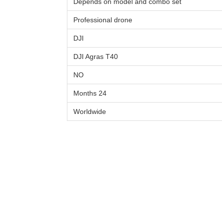
Depends on model and combo set
Professional drone
DJI
DJI Agras T40
NO
24 Months
Worldwide