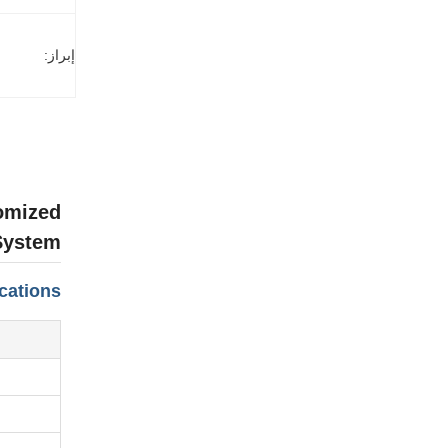
إبراز:
tomized
System
cations