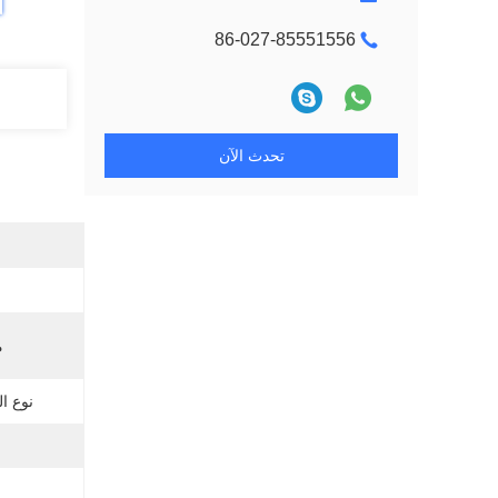
86-027-85551556
تحدث الآن
م
نوع ا