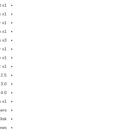
t x1
k x1
r x1
p x1
s x3
r x1
 x1
r x1
2.5 mm Hex Key x1
3.0 mm Hex Key x1
4.0 mm Hex Key x1
 x1
hers
Disk
ews