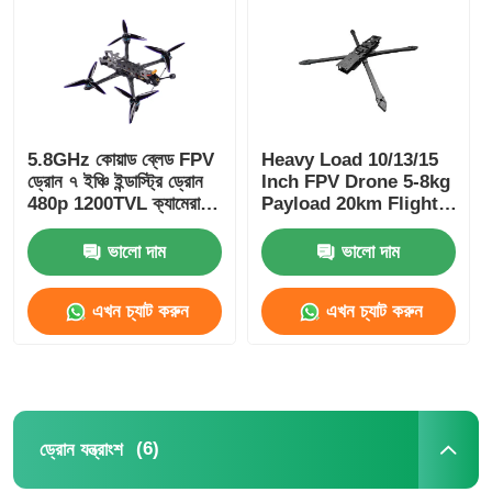
কৃষি স্প্রে ড্রোন
এফপিভি ড্রোন
5.8GHz কোয়াড ব্লেড FPV
Heavy Load 10/13/15
ড্রোন ৭ ইঞ্চি ইন্ডাস্ট্রি ড্রোন
Inch FPV Drone 5-8kg
ড্রোন যন্ত্রাংশ
480p 1200TVL ক্যামেরা
Payload 20km Flight
সহ
Distance
ভালো দাম
ভালো দাম
অ্যান্টি ড্রোন ডিভাইস
এখন চ্যাট করুন
এখন চ্যাট করুন
থার্মাল ইমেজিং স্কোপ
লেজার রেঞ্জফাইন্ডার
(6)
ড্রোন যন্ত্রাংশ