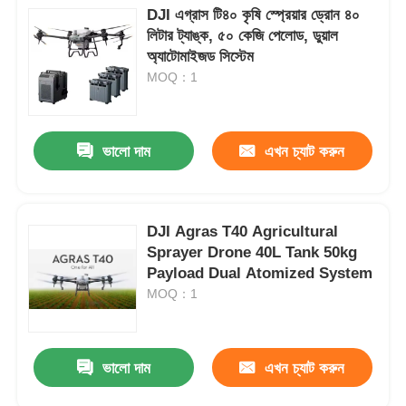
DJI এগ্রাস টি৪০ কৃষি স্প্রেয়ার ড্রোন ৪০
লিটার ট্যাঙ্ক, ৫০ কেজি পেলোড, ডুয়াল
অ্যাটোমাইজড সিস্টেম
MOQ：1
ভালো দাম
এখন চ্যাট করুন
DJI Agras T40 Agricultural
Sprayer Drone 40L Tank 50kg
Payload Dual Atomized System
MOQ：1
ভালো দাম
এখন চ্যাট করুন