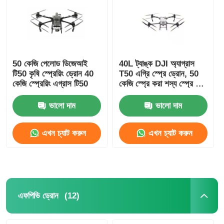
কারখানা পরিদর্শন
মান নিয়ন্ত্রণ
50 কেজি পেলোড ডিজেআই
40L ট্যাঙ্ক DJI অ্যাগ্রাস
টি50 কৃষি স্প্রেয়িং ড্রোন 40
T50 এগ্রি স্প্রে ড্রোন, 50
কেজি স্প্রেয়িং এগ্রাস টি50
কেজি স্প্রে করা শস্য স্প্রে করা
যোগাযোগ করুন
ড্রোন
ভালো দাম
ভালো দাম
খবর
এখন চ্যাট করুন
এখন চ্যাট করুন
মামলা
একটি উদ্ধৃতি অনুরোধ করুন
(12)
এফপিভি ড্রোন
শিল্প ড্রোন