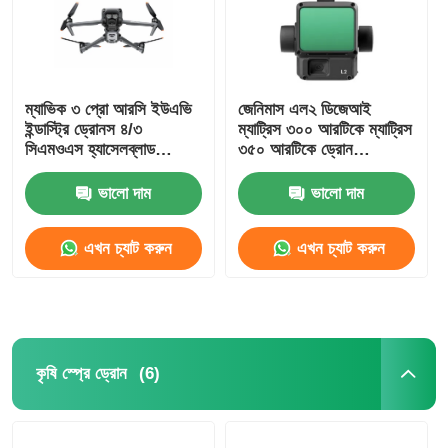
ম্যাভিক ৩ প্রো আরসি ইউএভি
জেনিমাস এল২ ডিজেআই
ইন্ডাস্ট্রি ড্রোনস ৪/৩
ম্যাট্রিস ৩০০ আরটিকে ম্যাট্রিস
সিএমওএস হ্যাসেলব্লাড
৩৫০ আরটিকে ড্রোন
ক্যামেরা
ইন্টিগ্রেটেড লিডার ক্যামেরা
এইচ৩০টি জরুরী প্রতিক্রিয়া /
ভালো দাম
ভালো দাম
টপোগ্রাফিক ম্যাপিং / এইসি
এখন চ্যাট করুন
এখন চ্যাট করুন
বাড়ি
(6)
কৃষি স্প্রে ড্রোন
পণ্য
আমাদের সম্বন্ধে