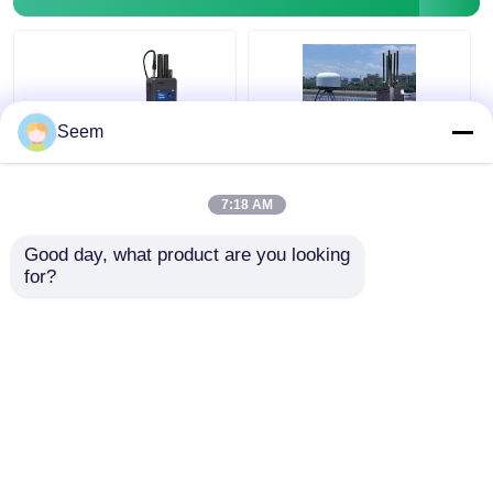
Seem
FPV হ্যান্ডহেল্ড ড্রোন
100MHz-6GHz ড্রোন
7:18 AM
সনাক্তকরণ DJI Autel
সনাক্তকরণ সরঞ্জাম বাইরের
UAV ডিটেক্টর RF সেন্সিং
জ্যামিং ড্রোন সনাক্তকরণ
Good day, what product are you looking 
ডিভাইস
for?
ভালো দাম
ভালো দাম
এখন চ্যাট করুন
এখন চ্যাট করুন
আরো দেখুন