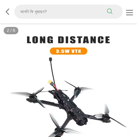
2
/
6