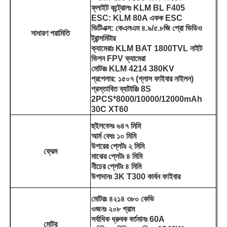
ফ্লাইট কন্ট্রোলঃ KLM BL F405
ESC: KLM 80A একক ESC
ভিটিএক্স: কেএলএম ৪.৯/৫.৮জি প্রো ভিডিও
সাধারণ পরামিতি
ট্রান্সমিটার
ক্যামেরাঃ KLM BAT 1800TVL নাইট
ভিশন FPV ক্যামেরা
মোটরঃ KLM 4214 380KV
প্রপেলার: ১৫০৭ (গ্লাস ফাইবার নাইলন)
প্রস্তাবিত ব্যাটারিঃ 8S
2PCS*8000/10000/12000mAh
30C XT60
হুইলবেসঃ ৬৪৭ মিমি
আর্ম বেধঃ ১০ মিমি
উপরের প্লেটঃ ২ মিমি
ফ্রেম
মাঝের প্লেটঃ ৪ মিমি
বাড়ি
নীচের প্লেটঃ ৪ মিমি
উপাদানঃ 3K T300 কার্বন ফাইবার
পণ্য
মোটরঃ ৪২১৪ ৩৮০ কেভি
ওজনঃ ২০৮ গ্রাম
সর্বাধিক ধ্রুবক বর্তমানঃ 60A
আমাদের সম্বন্ধে
মোটর