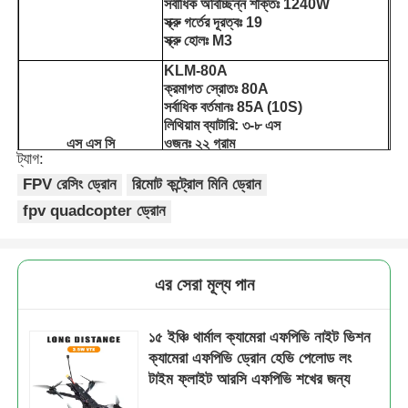
সর্বাধিক অবিচ্ছিন্ন শক্তিঃ 1240W
স্ক্রু গর্তের দূরত্বঃ 19
স্ক্রু হোলঃ M3
কারখানা পরিদর্শন
KLM-80A
ক্রমাগত স্রোতঃ 80A
সর্বাধিক বর্তমানঃ 85A (10S)
মান নিয়ন্ত্রণ
লিথিয়াম ব্যাটারি: ৩-৮ এস
এস এস সি
ওজনঃ ২২ গ্রাম
ট্যাগ:
ফার্মওয়্যারঃ AM32
যোগাযোগ করুন
সর্বাধিক সমর্থিত গ্যাস সংকেতঃ
FPV রেসিং ড্রোন
রিমোট কন্ট্রোল মিনি ড্রোন
DShot300/600/1200 ডিজিটাল গ্যাস
fpv quadcopter ড্রোন
মোড
খবর
BEC: 10V2A/5V3A/3.3V
MCU: STM32F405/STM32F722
জাইরোস্কোপঃ MPU6000/ICM42688-P
মামলা
এর সেরা মূল্য পান
ফ্লাইট কন্ট্রোল (ঐচ্ছিক)
OSD: AT7456E
ওজনঃ ৮ গ্রাম
১৫ ইঞ্চি থার্মাল ক্যামেরা এফপিভি নাইট ভিশন
মাউন্ট হোলঃ M3*30.5*30.5
একটি উদ্ধৃতি অনুরোধ করুন
ক্যামেরা এফপিভি ড্রোন হেভি পেলোড লং
মডেলঃ KLM PRO VTX 4.9/5.8G
টাইম ফ্লাইট আরসি এফপিভি শখের জন্য
ফ্রিকোয়েন্সিঃ 4.9/5.8G
শিল্প ড্রোন
চ্যানেলঃ 80CH