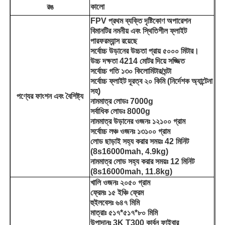
রঙ
কালো
FPV প্রথম ব্যক্তি দৃষ্টিকোণ অপারেশন
বিমানটির নমনীয় এবং স্থিতিশীল ফ্লাইট
পারফরম্যান্স রয়েছে
সর্বোচ্চ উড়ানের উচ্চতা প্রায় ৫০০০ মিটার।
উচ্চ দক্ষতা 4214 মোটর দিয়ে সজ্জিত
সর্বোচ্চ গতি ১৩০ কিলোমিটার/ঘন্টা
সর্বোচ্চ ফ্লাইট দূরত্ব ২০ কিমি (নির্দেশক অ্যান্টেনা
সহ)
পণ্যের ফাংশন এবং বৈশিষ্ট্য
নামমাত্র লোডঃ 7000g
সর্বাধিক লোডঃ 8000g
নামমাত্র উড়ানের ওজনঃ ১২১০০ গ্রাম
সর্বোচ্চ লঞ্চ ওজনঃ ১৩১০০ গ্রাম
লোড ছাড়াই সহ্য করার সময়ঃ 42 মিনিট
(8s16000mah, 4.9kg)
নামমাত্র লোড সহ্য করার সময়ঃ 12 মিনিট
(8s16000mah, 11.8kg)
খালি ওজনঃ ২০৫০ গ্রাম
ফ্রেমঃ ১৫ ইঞ্চি ফ্রেম
হুইলবেসঃ ৬৪৭ মিমি
মাত্রাঃ ৫১৭*৫১৭*৮০ মিমি
উপাদানঃ 3K T300 কার্বন ফাইবার