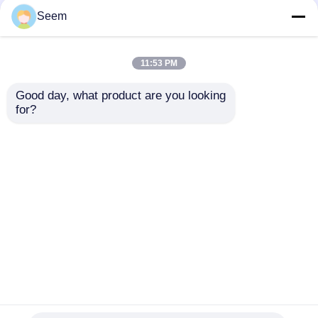
Seem
11:53 PM
Good day, what product are you looking 
for?
প্রথম ব্যক্তির দৃষ্টিভঙ্গি
ক্যামেরা সহ ৫০ মিনিটের হাই
অপারেশন এফপিভি ড্রোন ৮
স্পিড ড্রোন ৪৮০পি
ইঞ্চি শিল্প ড্রোন সন্ত্রাসবিরোধী
১২০০টিভিএল এফপিভি ড্রোন
অনুসন্ধান পাঠান
অনুসন্ধান পাঠান
বাড়ি
আমাদের সম্পর্কে
আমাদের সাথে যোগাযোগ করুন
Desktop Site
সাইটম্যাপ
গোপনীয়তা নীতি