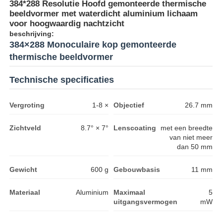
384*288 Resolutie Hoofd gemonteerde thermische
beeldvormer met waterdicht aluminium lichaam
voor hoogwaardig nachtzicht
beschrijving:
384×288 Monoculaire kop gemonteerde
thermische beeldvormer
Technische specificaties
Vergroting
1-8 ×
Objectief
26.7 mm
Zichtveld
8.7° × 7°
Lenscoating
met een breedte
van niet meer
dan 50 mm
Gewicht
600 g
Gebouwbasis
11 mm
Materiaal
Aluminium
Maximaal
5
uitgangsvermogen
mW