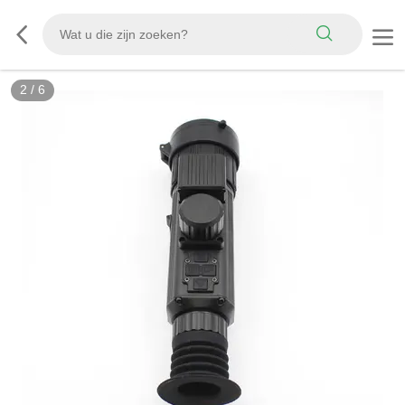
2
/
6