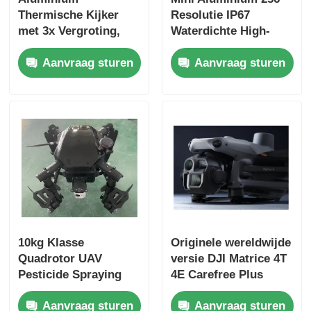
Thermische Kijker
Resolutie IP67
met 3x Vergroting,
Waterdichte High-
Fabriekstocht
2500m Afstandsmeter
definition Thermische
Aanvraag sturen
Aanvraag sturen
en Ballistische
Beeldvorming
Berekeningsfunctie
Nachtzicht
Kwaliteitscontrole
Monoculair voor
Jacht Reddingsacties
NEEM CONTACT MET ONS OP
Nieuws
Gevallen
10kg Klasse
Originele wereldwijde
Quadrotor UAV
versie DJI Matrice 4T
Offerte Aanvragen
Pesticide Spraying
4E Carefree Plus
Drone Op maat
Modulaire Drone
industriële drones
Aanvraag sturen
Aanvraag sturen
gemaakte Drone met
Matrice 4E 4t