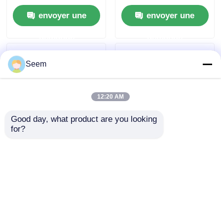
utile de 50 kg et
vitesse de 156 KM/h
envoyer une
envoyer une
distance de vol
et portée de 20 km
maximale de 20 km
pour des applications
demande
demande
industrielles
Seem
12:20 AM
Good day, what product are you looking 
for?
2026 13 pouces FPV
Mise à jour FPV 15
opération de
pouces FPV opération
perspective à la
de perspective à la
première personne
première personne
envoyer une
envoyer une
demande
demande