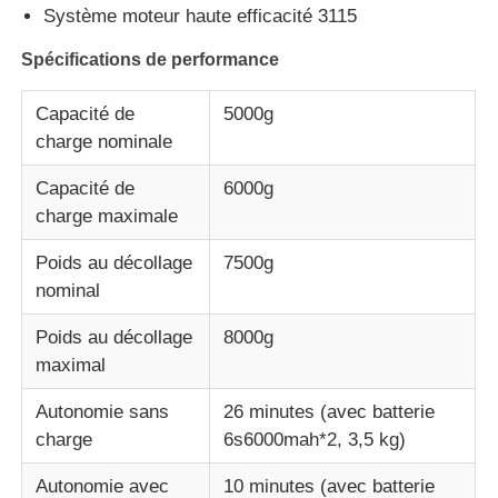
Système moteur haute efficacité 3115
Bourdon de pulvérisation d'agriculture
Spécifications de performance
Capacité de
5000g
Drone FPV
charge nominale
Capacité de
6000g
Pièces de drones
charge maximale
Poids au décollage
7500g
Anti dispositif de bourdon
nominal
Poids au décollage
8000g
lunette d'imagerie thermique
maximal
Télémètre de laser
Autonomie sans
26 minutes (avec batterie
charge
6s6000mah*2, 3,5 kg)
Autonomie avec
10 minutes (avec batterie