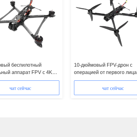
овый беспилотный
10-дюймовый FPV-дрон с
ьный аппарат FPV с 4K
операцией от первого лица
мокамерой 50 кг
грузоподъемностью 50 кг и
го веса и максимальным
максимальной дальностью 
чат сейчас
чат сейчас
нием полета 20 км
20 км