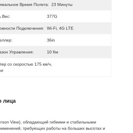
имальное Время Полета:
23 Минуты
 Вес:
377G
ожности Подключения:
Wi-Fi, 4G LTE
еллер:
36in
азон Управления:
10 Км
тер со скоростью 175 км/ч
, 
кг
о лица
erson View), обладающий гибкими и стабильными
рименений, требующих работы на больших высотах и