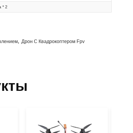
 * 2
влением
,
Дрон С Квадрокоптером Fpv
укты