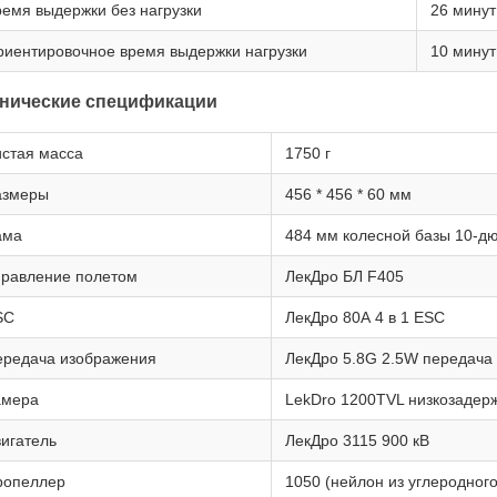
емя выдержки без нагрузки
26 минут
иентировочное время выдержки нагрузки
10 минут
нические спецификации
стая масса
1750 г
азмеры
456 * 456 * 60 мм
ама
484 мм колесной базы 10-д
правление полетом
ЛекДро БЛ F405
SC
ЛекДро 80А 4 в 1 ESC
ередача изображения
ЛекДро 5.8G 2.5W передача
амера
LekDro 1200TVL низкозадер
игатель
ЛекДро 3115 900 кВ
ропеллер
1050 (нейлон из углеродного