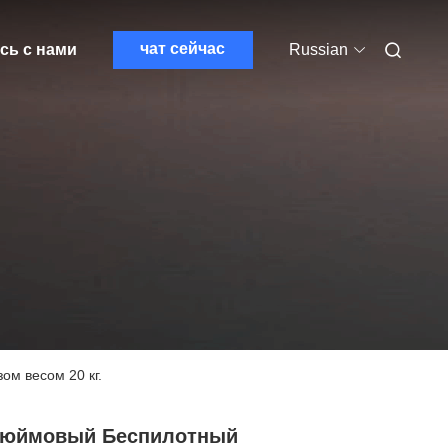
чат сейчас
сь с нами
Russian
ом весом 20 кг.
Дюймовый Беспилотный