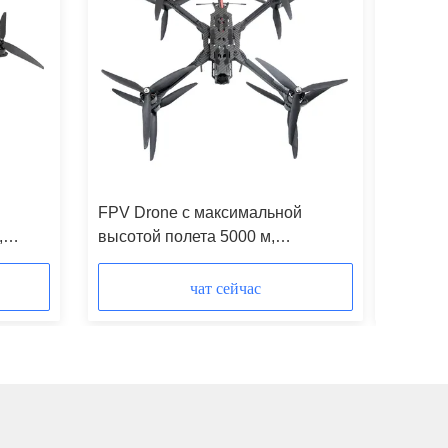
FPV Drone с максимальной
2026 13
,
высотой полета 5000 м,
первого
скоростью 156 км/ч и дальностью
полета
20 км для промышленных
чат сейчас
применений