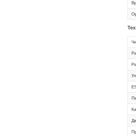
Вр
Ор
Тех
Чи
Р
Р
У
E
П
К
Дв
П