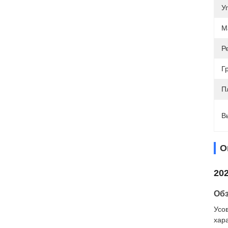
У
М
Р
Г
П
В
О
20
Об
Усо
хар