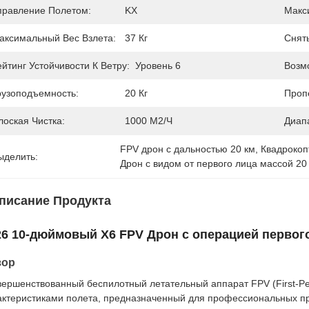
правление Полетом:
KX
Макс
аксимальный Вес Взлета:
37 Кг
Снять
ейтинг Устойчивости К Ветру:
Уровень 6
Возм
рузоподъемность:
20 Кг
Проп
лоская Чистка:
1000 М2/ч
Диап
FPV дрон с дальностью 20 км
, 
Квадрокоп
ыделить:
Дрон с видом от первого лица массой 20 
писание Продукта
26 10-дюймовый X6 FPV Дрон с операцией первог
зор
вершенствованный беспилотный летательный аппарат FPV (First-P
актеристиками полета, предназначенный для профессиональных п