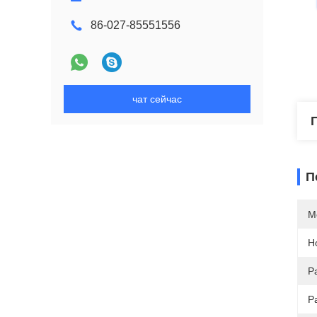
86-027-85551556
чат сейчас
П
М
Н
Р
Р