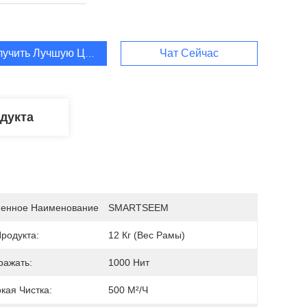
лучить Лучшую Цену
Чат Сейчас
дукта
енное Наименование
SMARTSEEM
родукта:
12 Кг (вес Рамы)
ражать:
1000 Нит
кая Чистка:
500 М²/ч