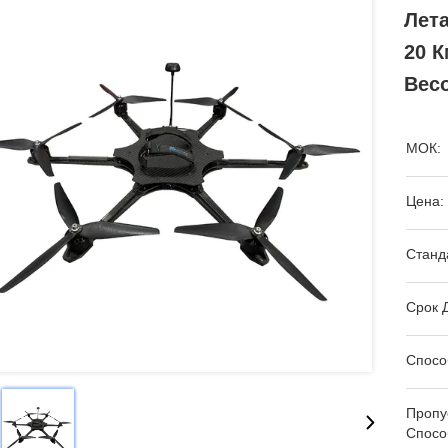
Лет
20 К
Весо
МОК:
Цена:
Станд
Срок 
Спосо
Пропу
Спосо