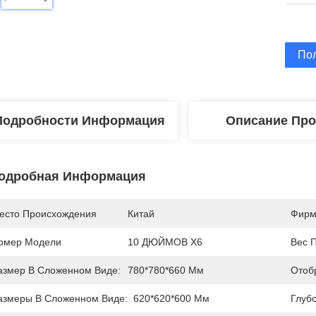
По
Подробности Информация
Описание Про
одробная Информация
есто Происхождения
Китай
Фирм
омер Модели
10 ДЮЙМОВ X6
Вес П
азмер В Сложенном Виде:
780*780*660 Мм
Отоб
азмеры В Сложенном Виде:
620*620*600 Мм
Глубо