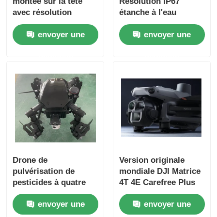
montée sur la tête
Résolution IP67
avec résolution
étanche à l'eau
384*288 et corps en
Imagerie thermique
envoyer une
envoyer une
aluminium étanche
haute définition
pour une vision
Monoculaire de vision
demande
demande
nocturne haute
nocturne pour chasse
performance
et sauvetage
Drone de
Version originale
pulvérisation de
mondiale DJI Matrice
pesticides à quatre
4T 4E Carefree Plus
rotors personnalisé
Dron modulaire
envoyer une
envoyer une
Matrice 4E 4t UAV
universel avec