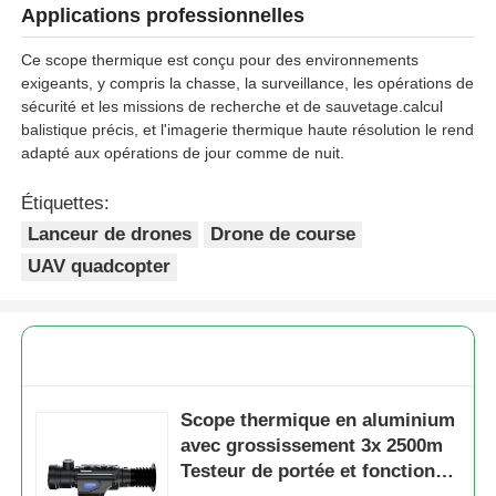
Applications professionnelles
Ce scope thermique est conçu pour des environnements
Visite de l'usine
exigeants, y compris la chasse, la surveillance, les opérations de
sécurité et les missions de recherche et de sauvetage.calcul
balistique précis, et l'imagerie thermique haute résolution le rend
Contrôle de la qualité
adapté aux opérations de jour comme de nuit.
Étiquettes:
Nous contacter
Lanceur de drones
Drone de course
UAV quadcopter
Nouvelles
Les affaires
Demandez un devis
Scope thermique en aluminium
avec grossissement 3x 2500m
Testeur de portée et fonction
drones industriels