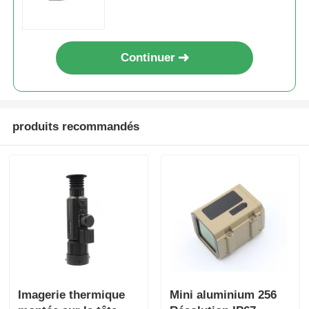
de calcul balistique
Bourdon de pulvérisation d'agriculture
Continuer
Drone FPV
Pièces de drones
produits recommandés
Anti dispositif de bourdon
lunette d'imagerie thermique
Télémètre de laser
Imagerie thermique
Mini aluminium 256