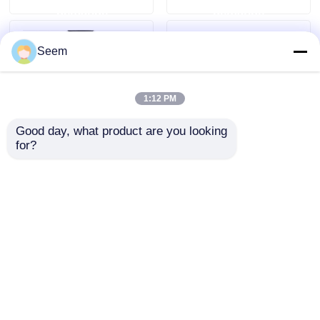
demande
demande
caméra grand angle
Seem
1:12 PM
Good day, what product are you looking 
for?
Zenmuse L2 pour DJI
Original DIJ Mavic 4
Matrice 300 RTK
Pro Standard Combo
Matrice 350 RTK
(Combinaison
Drone intégré à la
créateur)
envoyer une
envoyer une
caméra lidar H30T
Réaction
demande
demande
d'urgence/Cartographie
topographique/AEC
Aperçu
Au sujet de nous
Contactez-nous
Desktop Site