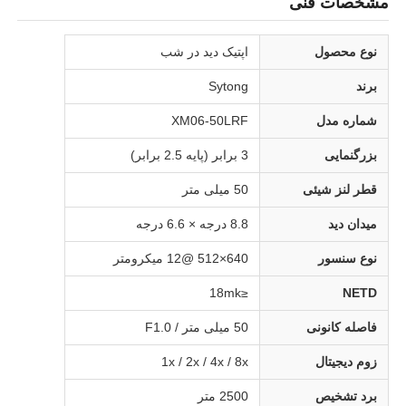
مشخصات فنی
نوع محصول
اپتیک دید در شب
برند
Sytong
شماره مدل
XM06-50LRF
بزرگنمایی
3 برابر (پایه 2.5 برابر)
قطر لنز شیئی
50 میلی متر
میدان دید
8.8 درجه × 6.6 درجه
نوع سنسور
640×512 @12 میکرومتر
≤18mk
NETD
فاصله کانونی
50 میلی متر / F1.0
زوم دیجیتال
1x / 2x / 4x / 8x
برد تشخیص
2500 متر