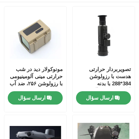
پهپاد سمپاشی کشاورزی
هواپیمای بدون سرنشین FPV
قطعات هواپیماهای بدون سرنشین
تصویربردار حرارتی
مونوکولار دید در شب
دستگاه ضد پهپاد
هدست با رزولوشن
حرارتی مینی آلومینیومی
384*288 با بدنه
با رزولوشن ۲۵۶، ضد آب
آلومینیومی ضد آب برای
IP67، با کیفیت بالا برای
دوربین دید حرارتی
ارسال سؤال
ارسال سؤال
دید در شب با کارایی بالا
شکار و نجات
مسافت یاب لیزری