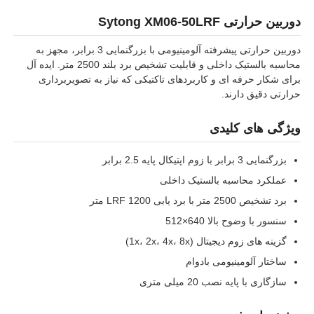
دوربین حرارتی Sytong XM06-50LRF
دوربین حرارتی پیشرفته آلومینیومی با بزرگنمایی 3 برابر، مجهز به
محاسبه بالستیک داخلی و قابلیت تشخیص برد بلند 2500 متر. ایده آل
برای شکار حرفه ای و کاربردهای تاکتیکی که نیاز به تصویربرداری
حرارتی دقیق دارند.
ویژگی های کلیدی
بزرگنمایی 3 برابر با زوم اپتیکال پایه 2.5 برابر
عملکرد محاسبه بالستیک داخلی
برد تشخیص 2500 متر با برد یابی LRF 1200 متر
سنسور با وضوح بالا 640×512
گزینه های زوم دیجیتال (1x، 2x، 4x، 8x)
ساختار آلومینیومی بادوام
سازگاری با پایه نصب 20 میلی متری