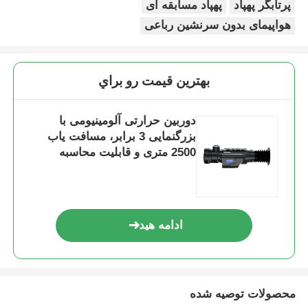
پرتابگر پهپاد
پهپاد مسابقه ای
هواپیمای بدون سرنشین رباعی
بازدید از کارخانه
بهترين قيمت رو براي
کنترل کیفیت
دوربین حرارتی آلومینیومی با
با ما تماس بگیرید
بزرگنمایی 3 برابر، مسافت یاب
2500 متری و قابلیت محاسبه
بالستیک
اخبار
موارد
ادامه هید
درخواست قیمت
محصولات توصیه شده
هواپیماهای بدون سرنشین صنعتی