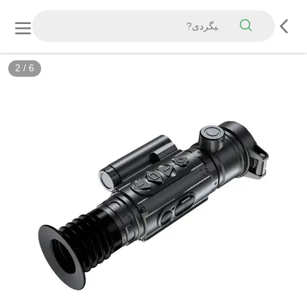
2
/
6