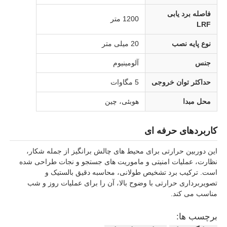
فاصله برد یابی
1200 متر
LRF
نوع پایه نصب
20 میلی متر
جنس
آلومینیوم
حداکثر توان خروجی
5 مگاوات
محل مبدا
هوبئی، چین
کاربردهای حرفه ای
این دوربین حرارتی برای محیط های چالش برانگیز از جمله شکار،
خونه
نظارت، عملیات امنیتی و ماموریت های جستجو و نجات طراحی شده
است. ترکیب برد تشخیص طولانی، محاسبه دقیق بالستیک و
تصویربرداری حرارتی با وضوح بالا، آن را برای عملیات روز و شب
محصولات
مناسب می کند.
برچسب ها:
درباره ما