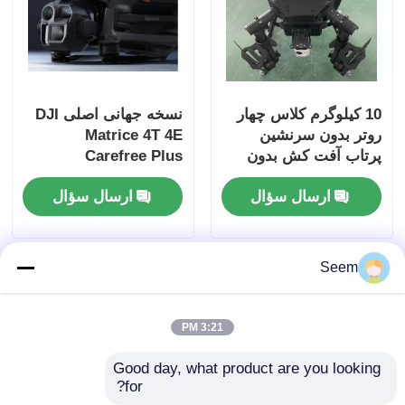
10 کیلوگرم کلاس چهار
نسخه جهانی اصلی DJI
روتر بدون سرنشین
Matrice 4T 4E
پرتاب آفت کش بدون
Carefree Plus
سرنشین سفارشی چهار
Modular Dron Matrice
ارسال سؤال
ارسال سؤال
روتر بدون سرنشین
4E 4t Universal UAV با
دوربین زاویه بزرگ
Seem
3:21 PM
Good day, what product are you looking 
for?