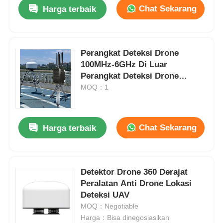
Chat Sekarang
Harga terbaik
Perangkat Deteksi Drone
100MHz-6GHz Di Luar
Perangkat Deteksi Drone
Jamming
MOQ：1
Chat Sekarang
Harga terbaik
Beranda
Detektor Drone 360 Derajat
Peralatan Anti Drone Lokasi
Produk
Deteksi UAV
MOQ：Negotiable
Harga：Bisa dinegosiasikan
Tentang Kami