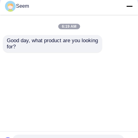
Seem
Teleskop Termal
MG335 MG350 MG650
Imaging Berburu IP67
Jangkauan Pencitraan
6:19 AM
2600m Senapan
Termal
Termal Cerdas DUB-
Good day, what product are you looking 
650
for?
Harga terbaik
Harga terbaik
Chat Sekarang
Chat Sekarang
Lihat Lebih
Rumah
Tentang kita
Hubungi kami
Desktop Site
Peta Situs
Kebijakan Privasi
Kualitas
drone industri
Pabrik cina.Copyright ©