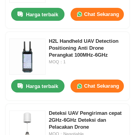
Chat Sekarang
Harga terbaik
Tur Pabrik
Kontrol kualitas
H2L Handheld UAV Detection
Positioning Anti Drone
Perangkat 100MHz-6GHz
Hubungi Kami
MOQ：1
Berita
Chat Sekarang
Harga terbaik
Kasus
Minta Penawaran Harga
Deteksi UAV Pengiriman cepat
2GHz-6GHz Deteksi dan
Pelacakan Drone
drone industri
MOQ：Negotiable