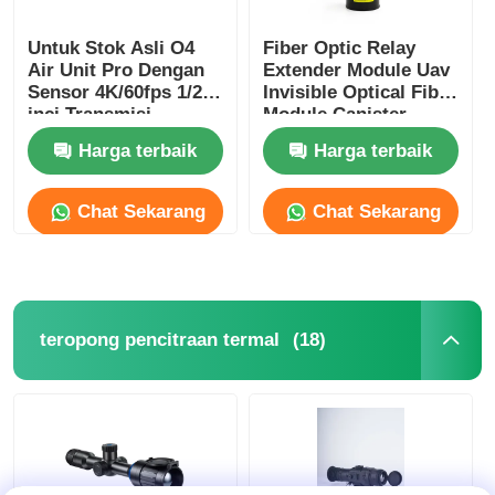
Untuk Stok Asli O4
Fiber Optic Relay
Air Unit Pro Dengan
Extender Module Uav
Sensor 4K/60fps 1/2
Invisible Optical Fiber
inci Transmisi
Module Canister
Definisi Tinggi 15km
Harga terbaik
Harga terbaik
O4 Pro Air Unit 4K
4GB
Chat Sekarang
Chat Sekarang
(18)
teropong pencitraan termal