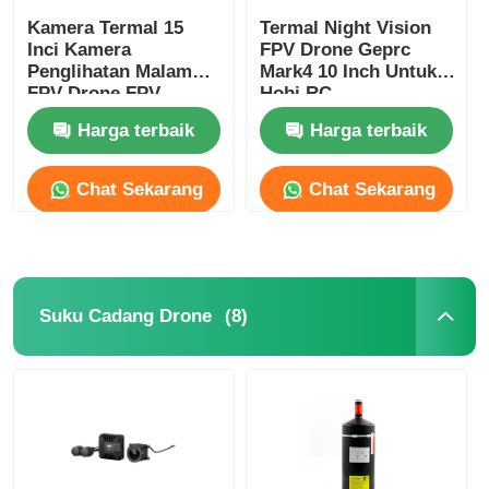
Kamera Termal 15
Termal Night Vision
Inci Kamera
FPV Drone Geprc
Penglihatan Malam
Mark4 10 Inch Untuk
FPV Drone FPV
Hobi RC
Muatan Berat
Harga terbaik
Harga terbaik
Penerbangan Jangka
Panjang untuk Hobi
RC FPV
Chat Sekarang
Chat Sekarang
(8)
Suku Cadang Drone