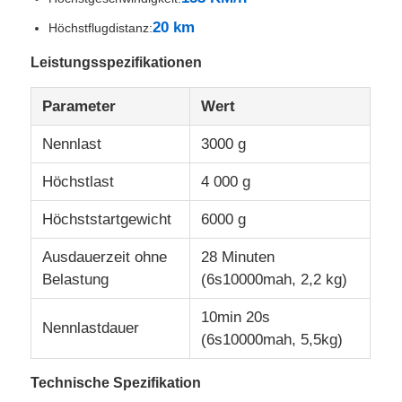
20 km
Höchstflugdistanz:
Werksbesichtigung
Leistungsspezifikationen
Parameter
Wert
Qualitätskontrolle
Nennlast
3000 g
KONTAKTIEREN SIE UNS
Höchstlast
4 000 g
Höchststartgewicht
6000 g
Neuigkeiten
Ausdauerzeit ohne
28 Minuten
Belastung
(6s10000mah, 2,2 kg)
Rechtssachen
10min 20s
Nennlastdauer
Angebot anfordern
(6s10000mah, 5,5kg)
Technische Spezifikation
Industrie-Drohnen