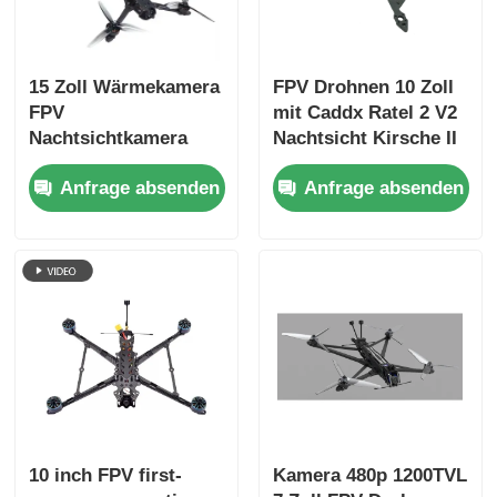
15 Zoll Wärmekamera
FPV Drohnen 10 Zoll
FPV
mit Caddx Ratel 2 V2
Nachtsichtkamera
Nachtsicht Kirsche II
FPV Drohne Schwere
Antenne HappyModel
Anfrage absenden
Anfrage absenden
Nutzlast Langzeitflug
Empfänger Stack-
für RC FPV Hobby
SpeedyBeeV3
10 inch FPV first-
Kamera 480p 1200TVL