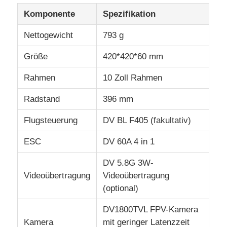
Komponente
Spezifikation
Landwirtschafts-Sprühbrummen
Nettogewicht
793 g
Größe
420*420*60 mm
FPV -Drohne
Rahmen
10 Zoll Rahmen
Drohnenteile
Radstand
396 mm
Flugsteuerung
DV BL F405 (fakultativ)
Antibrummengerät
ESC
DV 60A 4 in 1
Wärmebildzielfernrohr
DV 5.8G 3W-
Videoübertragung
Videoübertragung
Laser-Entfernungsmesser
(optional)
DV1800TVL FPV-Kamera
Kamera
mit geringer Latenzzeit