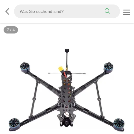
2
/
4