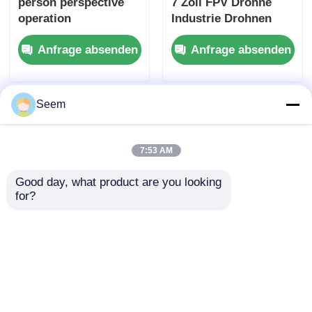
person perspective
7 Zoll FPV Drohne
operation
Industrie Drohnen
Vier Achsen
Anfrage absenden
Anfrage absenden
Seem
7:53 AM
Good day, what product are you looking 
for?
Operation aus
50 Minuten
Perspektive der
Hochgeschwindigkeitsdr
ersten Person FPV
mit Kamera 480P
Drohne 8 Zoll
1200TVL FPV Drohne
Anfrage absenden
Anfrage absenden
Industrie Drohnen
Anti-us