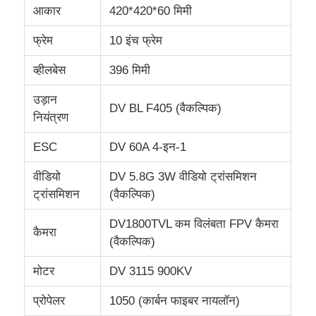
आकार
420*420*60 मिमी
कृषि छिड़काव ड्रोन
फ्रेम
10 इंच फ्रेम
व्हीलबेस
396 मिमी
एफपीवी ड्रोन
उड़ान
DV BL F405 (वैकल्पिक)
नियंत्रण
ड्रोन के पुर्जे
ESC
DV 60A 4-इन-1
एंटी ड्रोन डिवाइस
वीडियो
DV 5.8G 3W वीडियो ट्रांसमिशन
ट्रांसमिशन
(वैकल्पिक)
थर्मल इमेजिंग स्कोप
DV1800TVL कम विलंबता FPV कैमरा
कैमरा
(वैकल्पिक)
लेजर रेंज फाइंडर
मोटर
DV 3115 900KV
प्रोपेलर
1050 (कार्बन फाइबर नायलॉन)