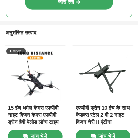
जारी रखें
अनुशंसित उत्पाद
15 इंच थर्मल कैमरा एफपीवी
एफपीवी ड्रोन 10 इंच के साथ
नाइट विजन कैमरा एफपीवी
कैडक्स रटेल 2 वी 2 नाइट
ड्रोन हैवी पेलोड लॉन्ग टाइम
विजन चेरी II एंटीना
फ्लाइट आरसी एफपीवी हॉबी
हैप्पीमॉडल रिसीवर स्टैक-
जांच भेजें
जांच भेजें
के लिए
स्पीडीबीवी3