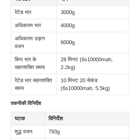
रेटेड भार
3000g
कारखाने का दौरा
अधिकतम भार
4000g
गुणवत्ता नियंत्रण
अधिकतम उड़ान
6000g
वजन
हमसे संपर्क करें
बिना भार के
28 मिनट (6s10000mah,
सहनशक्ति समय
2.2kg)
समाचार
रेटेड भार सहनशक्ति
10 मिनट 20 सेकंड
समय
(6s10000mah, 5.5kg)
मामले
तकनीकी विनिर्देश
उद्धरण मांगें
घटक
विनिर्देश
शुद्ध वजन
793g
औद्योगिक ड्रोन