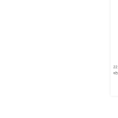
22
स्ट