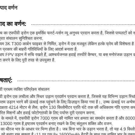
्पाद वर्णन
पाद का वर्णन:
च का एफपीवी ड्रोन एक इमर्सिव फर्स्ट-पर्सन व्यू अनुभव प्रदान करता है, जिससे पायलटों 
्रित संचालन सुनिश्चित करना.
ियम 3K T300 कार्बन फाइबर से निर्मित, ड्रोन में एक मजबूत लेकिन हल्के फ्रेम की विशेषता
्न प्रकार की बाहरी गतिविधियों के लिए आदर्श बनाता है.
आप FPV उड़ान में रुचि रखते हैं, आश्चर्यजनक हवाई तस्वीरें कैप्चर, या बस मनोरंजक उड़
रा करने के लिए पूरी तरह से उपयुक्त है.
षताएं:
ी प्रथम व्यक्ति परिप्रेक्ष्य संचालन
ी ड्रोन एक लचीला और स्थिर उड़ान प्रदर्शन प्रदान करता है, जिससे यह विभिन्न उड़ान स
म उड़ान भरने की ऊंचाई तक पहुंचने के लिए डिज़ाइन किया गया है।, उच्च ऊंचाई पर अन्वेष
 दक्षता 4214 मोटर से लैस, ड्रोन 130 किलोमीटर प्रति घंटे तक की अधिकतम गति प्राप्त
ारित मिशनों और हवाई फोटोग्राफी के लिए पर्याप्त दूरी प्रदान करना.
ड के मामले में, एफपीवी ड्रोन 7000 ग्राम की नामित भार क्षमता का समर्थन करता है और
3000 ग्राम है,इष्टतम प्रदर्शन बनाए रखने के लिए संतुलन शक्ति और वजन.
न का धीरज भार के आधार पर भिन्न होता है। जब बिना भार के उड़ान भरता है, तो यह 4.9
न को बनाए रख सकता है।11 पर एक 8s 16000mAh बैटरी के साथ एक नामित भार के तहत.