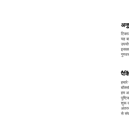
अनु
टिकाऊ
यह बा
उपयोग
इसका 
गुणवत
पैक
हमारे
बॉक्स
हम आप
पुष्ट
शुरू 
अंतरर
से संप