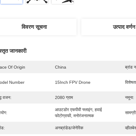
विवरण सूचना
उत्पाद वर्णन
स्तृत जानकारी
ace Of Origin
China
ब्रांड 
odel Number
15Inch FPV Drone
विशेषता
द्ध वजन:
2080 ग्राम
नमूना:
आउटडोर एफपीवी फ्लाइंग, हवाई 
योग:
सामग्री
फोटोग्राफी, मनोरंजनात्मक
ांड:
अनब्रांडेड/जेनेरिक
व्हीलबे