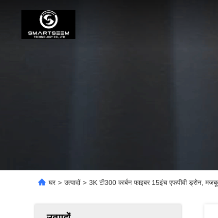
घर
>
उत्पादों
>
3K टी300 कार्बन फाइबर 15इंच एफपीवी ड्रोन, मजबूत 
उत्पादों