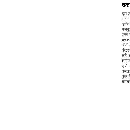
तकन
इस एफ
लिए उ
ड्रोन
मजबू
उच्च 
बढ़ात
डीवी 
कंट्र
छवि 
शामिल
ड्रोन
करता
कुल म
करता