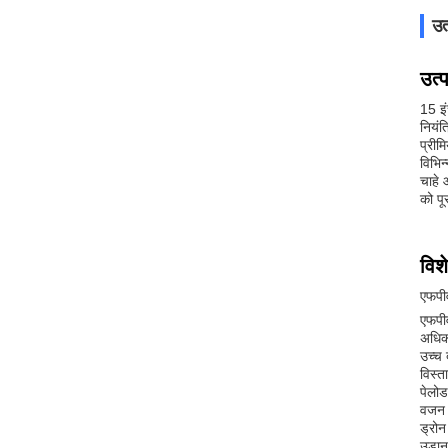
उत
उत्
15 इं
नियंत
प्रीम
विभिन
चाहे 
को पू
विशे
एफपीव
एफपीव
अधिकत
उच्च
विस्त
पेलो
वजन 1
ड्रो
उड़ा