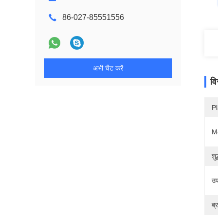
86-027-85551556
अभी चैट करें
वि
Pl
M
शु
उप
ब्र