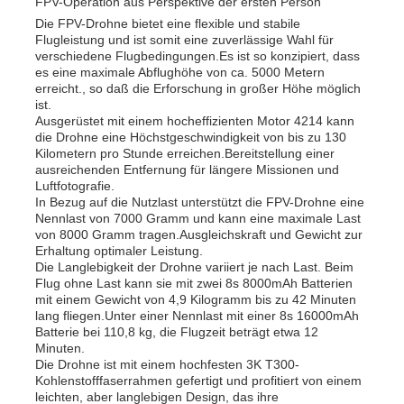
FPV-Operation aus Perspektive der ersten Person
Die FPV-Drohne bietet eine flexible und stabile
Flugleistung und ist somit eine zuverlässige Wahl für
verschiedene Flugbedingungen.Es ist so konzipiert, dass
es eine maximale Abflughöhe von ca. 5000 Metern
erreicht., so daß die Erforschung in großer Höhe möglich
ist.
Ausgerüstet mit einem hocheffizienten Motor 4214 kann
die Drohne eine Höchstgeschwindigkeit von bis zu 130
Kilometern pro Stunde erreichen.Bereitstellung einer
ausreichenden Entfernung für längere Missionen und
Luftfotografie.
In Bezug auf die Nutzlast unterstützt die FPV-Drohne eine
Nennlast von 7000 Gramm und kann eine maximale Last
von 8000 Gramm tragen.Ausgleichskraft und Gewicht zur
Erhaltung optimaler Leistung.
Die Langlebigkeit der Drohne variiert je nach Last. Beim
Flug ohne Last kann sie mit zwei 8s 8000mAh Batterien
Zu Hause
mit einem Gewicht von 4,9 Kilogramm bis zu 42 Minuten
lang fliegen.Unter einer Nennlast mit einer 8s 16000mAh
Batterie bei 110,8 kg, die Flugzeit beträgt etwa 12
Produkte
Minuten.
Die Drohne ist mit einem hochfesten 3K T300-
Kohlenstofffaserrahmen gefertigt und profitiert von einem
leichten, aber langlebigen Design, das ihre
Über uns