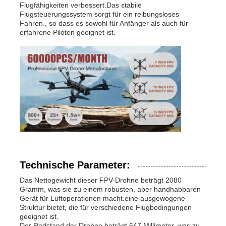
Flugfähigkeiten verbessert.Das stabile
Flugsteuerungssystem sorgt für ein reibungsloses
Fahren., so dass es sowohl für Anfänger als auch für
Werksbesichtigung
erfahrene Piloten geeignet ist.
Qualitätskontrolle
KONTAKTIEREN SIE UNS
Neuigkeiten
Rechtssachen
Technische Parameter:
Das Nettogewicht dieser FPV-Drohne beträgt 2080
Angebot anfordern
Gramm, was sie zu einem robusten, aber handhabbaren
Gerät für Luftoperationen macht.eine ausgewogene
Struktur bietet, die für verschiedene Flugbedingungen
geeignet ist.
Industrie-Drohnen
Der Radstand der Drohne beträgt 647 Millimeter, was zu