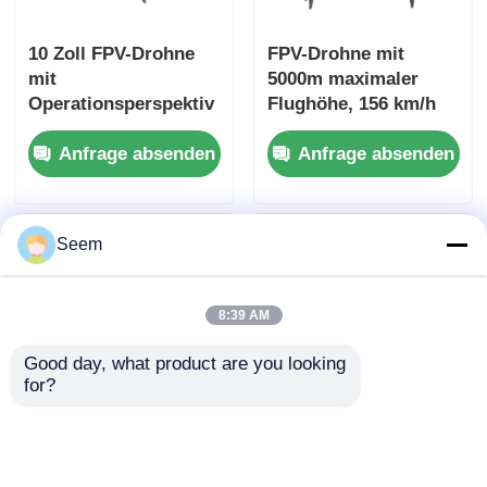
10 Zoll FPV-Drohne
FPV-Drohne mit
mit
5000m maximaler
Operationsperspektiv
Flughöhe, 156 km/h
e aus der ersten
Geschwindigkeit und
Anfrage absenden
Anfrage absenden
Person 50 kg Nutzlast
20 km Reichweite für
und maximale
industrielle
Flugdistanz 20 km
Anwendungen
Seem
8:39 AM
Good day, what product are you looking 
for?
10 Zoll FPV-Drohne
2026 13-Zoll FPV-
mit 20 km Reichweite
Betrieb aus der Ich-
175 KM/h
Perspektive