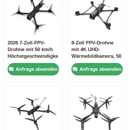
2026 7-Zoll-FPV-
8-Zoll FPV-Drohne
Drohne mit 50 km/h
mit 4K UHD-
Höchstgeschwindigke
Wärmebildkamera, 50
it und 20 kg
kg Nutzlast und 20
Anfrage absenden
Anfrage absenden
Tragfähigkeit für
km maximaler
industrielle
Flugdistanz
Anwendungen