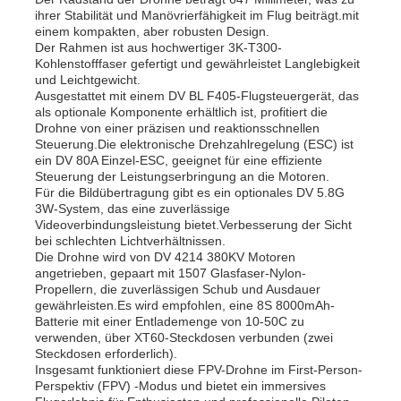
ihrer Stabilität und Manövrierfähigkeit im Flug beiträgt.mit
einem kompakten, aber robusten Design.
Landwirtschafts-Sprühbrummen
Der Rahmen ist aus hochwertiger 3K-T300-
Kohlenstofffaser gefertigt und gewährleistet Langlebigkeit
und Leichtgewicht.
Ausgestattet mit einem DV BL F405-Flugsteuergerät, das
FPV -Drohne
als optionale Komponente erhältlich ist, profitiert die
Drohne von einer präzisen und reaktionsschnellen
Steuerung.Die elektronische Drehzahlregelung (ESC) ist
Drohnenteile
ein DV 80A Einzel-ESC, geeignet für eine effiziente
Steuerung der Leistungserbringung an die Motoren.
Für die Bildübertragung gibt es ein optionales DV 5.8G
3W-System, das eine zuverlässige
Antibrummengerät
Videoverbindungsleistung bietet.Verbesserung der Sicht
bei schlechten Lichtverhältnissen.
Die Drohne wird von DV 4214 380KV Motoren
Wärmebildzielfernrohr
angetrieben, gepaart mit 1507 Glasfaser-Nylon-
Propellern, die zuverlässigen Schub und Ausdauer
gewährleisten.Es wird empfohlen, eine 8S 8000mAh-
Batterie mit einer Entlademenge von 10-50C zu
Laser-Entfernungsmesser
verwenden, über XT60-Steckdosen verbunden (zwei
Steckdosen erforderlich).
Insgesamt funktioniert diese FPV-Drohne im First-Person-
Perspektiv (FPV) -Modus und bietet ein immersives