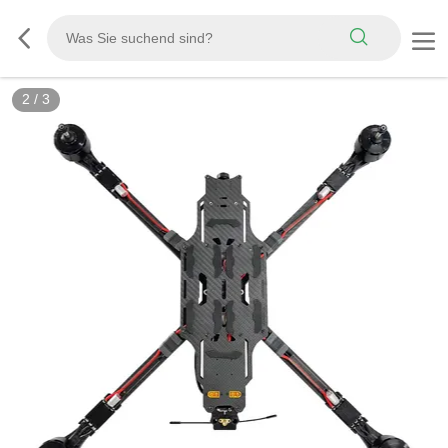
2
/
3