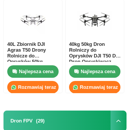
40L Zbiornik DJI
40kg 50kg Dron
Agras T50 Drony
Rolniczy do
Rolnicze do
Oprysków DJI T50 DJI
Oprysków 50kg
Dron Opryskiwacz
Rozsiewu Upraw
Najlepsza cena
Najlepsza cena
Rozmawiaj teraz
Rozmawiaj teraz
(29)
Dron FPV