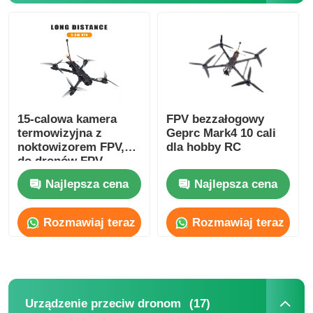
15-calowa kamera
FPV bezzałogowy
termowizyjna z
Geprc Mark4 10 cali
noktowizorem FPV,
dla hobby RC
do dronów FPV,
ciężkich ładunków,
Najlepsza cena
Najlepsza cena
długiego czasu lotu,
dla hobbystów RC
FPV
Rozmawiaj teraz
Rozmawiaj teraz
(17)
Urządzenie przeciw dronom