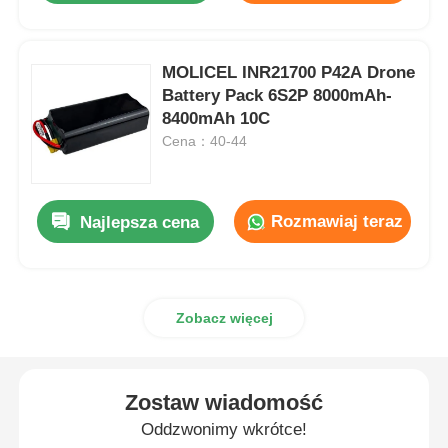
Wycieczka po fabryce
MOLICEL INR21700 P42A Drone
Battery Pack 6S2P 8000mAh-
8400mAh 10C
Kontrola jakości
Cena：40-44
Skontaktuj się z nami
Rozmawiaj teraz
Najlepsza cena
Wiadomości
Sprawy
Zobacz więcej
Poproś o wycenę
Zostaw wiadomość
Oddzwonimy wkrótce!
drony przemysłowe