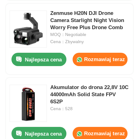
Zenmuse H20N DJI Drone
Camera Starlight Night Vision
Worry Free Plus Drone Comb
MOQ：Negotiable
Cena：Zbywalny
Rozmawiaj teraz
Najlepsza cena
Akumulator do drona 22,8V 10C
44000mAh Solid State FPV
Strona Główna
6S2P
Cena：528
Produkty
Rozmawiaj teraz
Najlepsza cena
O nas