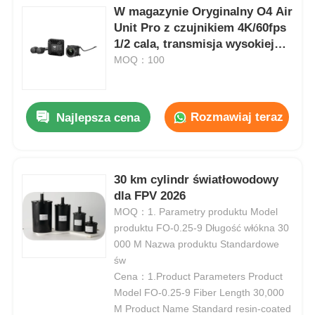
W magazynie Oryginalny O4 Air
Unit Pro z czujnikiem 4K/60fps
1/2 cala, transmisja wysokiej
rozdzielczości 15km, O4 Pro
MOQ：100
Air Unit 4K 4GB
Rozmawiaj teraz
Najlepsza cena
30 km cylindr światłowodowy
dla FPV 2026
MOQ：1. Parametry produktu Model
produktu FO-0.25-9 Długość włókna 30
000 M Nazwa produktu Standardowe
św
Cena：1.Product Parameters Product
Model FO-0.25-9 Fiber Length 30,000
M Product Name Standard resin-coated