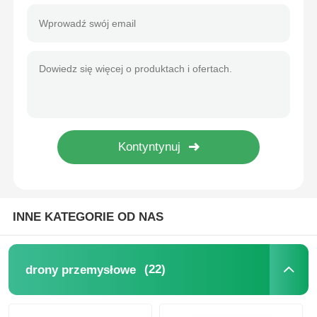
Dron do opryskiwania rolnictwa
Dron FPV
Części drona
Urządzenie przeciw dronom
INNE KATEGORIE OD NAS
termowizyjny celownik
Dalmierz laserowy
(22)
drony przemysłowe