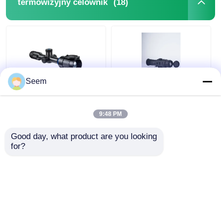
(18)
termowizyjny celownik
Seem
IP67 Łowieckie
MG335 MG350 MG650
termowizoryzacja
Termowizyjny
9:48 PM
zakres 2600m
celownik
Inteligentny strzelnik
termowizyjny
Good day, what product are you looking 
termiczny DUB-650
Wodoodporny
for?
Najlepsza cena
Najlepsza cena
celownik
termowizyjny
Rozmawiaj teraz
Rozmawiaj teraz