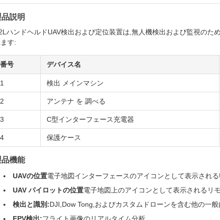
製品説明
H2LハンドヘルドUAV検出および定位装置は,無人機検出および監視の
ます:
番号
デバイス名
1
検出 メインマシン
2
アンテナ を 調べる
3
C型インターフェース充電器
4
保護ケース
製品機能
UAVの位置
電子地図インターフェースのアイコンとして表示される
UAV パイロットの位置
電子地図上のアイコンとして表示されるリ
検出と識別:
DJI,Dow Tong,およびカスタムドローンを含む他
FPV検出:
フライト画像のリアルタイム分析