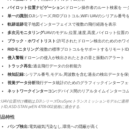
パイロット位置ナビゲーション:
ドローン操作者のルート検索を 一
単一の識別:
DJIシリーズ,RIDプロトコル,WiFi UAVのシリアル番
軌跡追跡
電子地図インターフェイスで複数の飛行経路を表示
多次元モニタリング
UAVのモデル,位置,速度,高度,パイロット位置
ブラック・ホワイトリスト:
許可されたドローン検出のためのホワ
RIDモニタリング:
複数の標準プロトコルをサポートするリモートI
侵入警報
ドローンの侵入が検出されたときの音と振動のアラート
トラック再生:
過去飛行データの分析能力
検知記録:
シリアル番号,モデル,周波数を含む過去の検出データを保
視覚データ分析
飛行データ統計のためのグラフィックインターフェ
ネットワークインターコン:
デバイス間のリアルタイムインターコ
:UAV位置付け機能は,DJIシリーズOcuSyncトランスミッションモデルに適用される.R
トID,ASD-STAN prEN 4709-002規格に適合する.
製品特性
パシブ検出:
電気磁気汚染なし,環境への隠蔽が高く