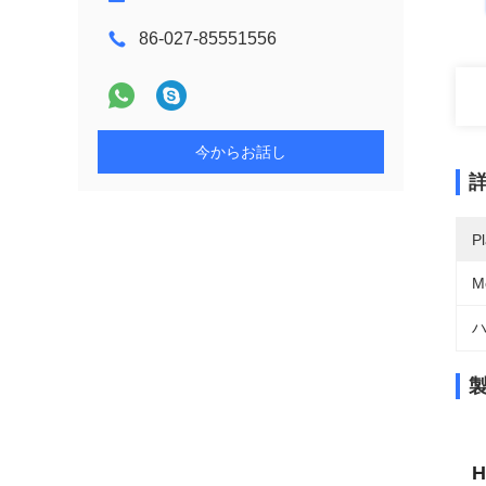
86-027-85551556
今からお話し
Pl
M
ハ