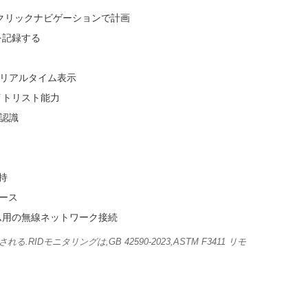
クリックナビゲーションで計画
号を記録する
のリアルタイム表示
イトリスト能力
D認識
持
ース
ム用の無線ネットワーク接続
IDモニタリングは,GB 42590-2023,ASTM F3411 リモ