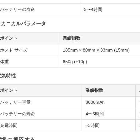
バッテリーの寿命
3〜4時間
メカニカルパラメータ
ポイント
業績指数
ホスト サイズ
185mm × 80mm × 33mm (±5mm)
体重
650g (±10g)
電気特性
ポイント
業績指数
バッテリー容量
8000mAh
バッテリーの寿命
4〜6時間
充電時間
~3時間
境 に 適応 する