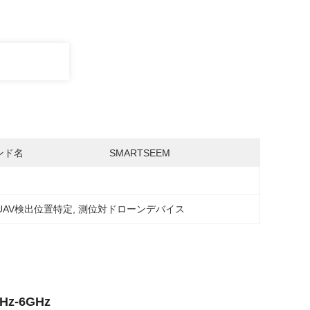
ンド名
SMARTSEEM
UAV検出位置特定
, 
測位対ドローンデバイス
z-6GHz