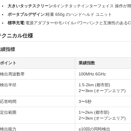
大きいタッチスクリーン:
6インチタッチインターフェイス 操作が
ポータブルデザイン:
軽量 650g のハンドヘルド ユニット
標準充電:
電源アダプターやモバイルパワーバンクと互換性のある
テクニカル仕様
業績指標
ポイント
業績指数
検出周波数帯
100MHz 6GHz
検出半径
1.5-2km (都市部)
2〜3km (オープンエリア)
応答時間
3〜5秒
定位範囲
1〜2km (都市部)
2〜3km (オープンエリア)
検出能力
≥10回の同時検出