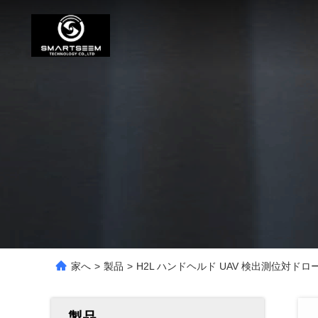
家へ
>
製品
>
H2L ハンドヘルド UAV 検出測位対ドロー
製品