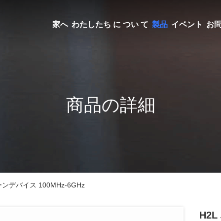
家へ
わたしたち に つい て
製品
イベント
お
商品の詳細
ンデバイス 100MHz-6GHz
H2