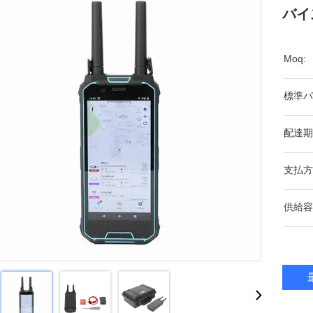
バイス
Moq:
標準パ
配達期
支払方
供給容