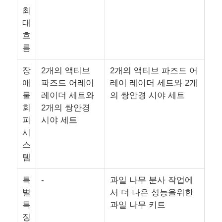
최
대
농림부 분무 드론
흐
름
FPV 드론
장
2개의 액티브
2개의 액티브 파즈드 어
애
파즈드 어레이
레이 레이더 세트와 2개
드론 부품
물
레이더 세트와
의 쌍안경 시야 세트
회
2개의 쌍안경
피
시야 세트
반대 드론 장치
시
스
열사진 촬영 범위
템
특
-
과일 나무 분사 작업에
레이저 거리측정기
별
서 더 나은 성능을위한
특
과일 나무 키트
징