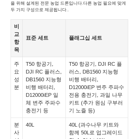
을 위해 설계된 전문 농업 드론입니다.다른 농업 필요에 맞게
두 가지 구성으로 제공됩니다..
비
교
표준 세트
플래그십 세트
항
목
주
T50 항공기,
T50 항공기, DJI RC 플
요
DJI RC 플러스,
러스, DB1560 지능형
성
DB1560 지능형
비행 배터리,
분
비행 배터리,
D12000iEP 변주 주파수
D12000iEP 일
전용 충전기, 과일 나무
체 변주 주파수
키트 (추가 원심 구부러
충전기 등
기 노즐 등)
분
40L
40L (과수나무 키트와
사
함께 50L로 업그레이드