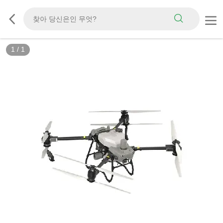
1
/
1