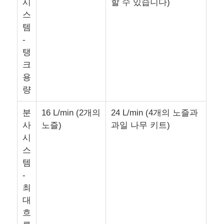
시
할 수 있습니다)
스
템
-
탱
크
용
량
분
16 L/min (2개의
24 L/min (4개의 노즐과
사
노즐)
과일 나무 키트)
시
스
홈
템
-
최
제품
대
흐
우리 에 관한 것