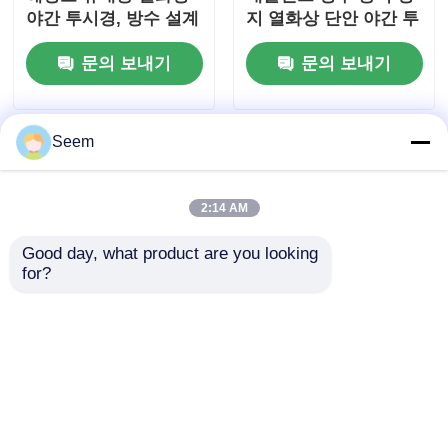
야간 투시경, 방수 설계
지 열화상 단안 야간 투
및 50fps 프레임 속도
시경 망원경
문의 보내기
문의 보내기
Seem
2:14 AM
Good day, what product are you looking 
for?
가이드 TN650 LRF
Jerry-CPro ELF-C
640X480 해상도, 탐지
PRO 640x512 해상도
범위 2600m 및 IP66 방
클립온 주야간 사냥용
수 현장 구조
외부 퓨전 열화상 야간
문의 보내기
문의 보내기
투시 장치, 700m+ 탐지
거리 및 3시간 배터리