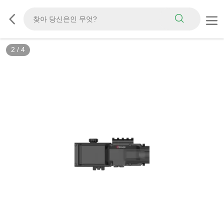
2
/
4