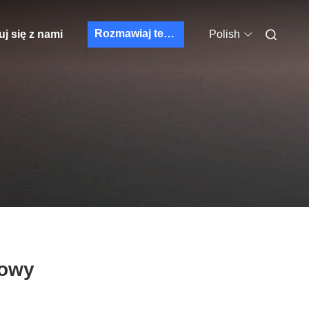
Rozmawiaj teraz
j się z nami
Polish
rowy