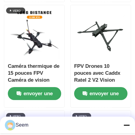
demande
demande
Améliorée Assurant
Micro d'Intérieur
un Fonctionnement
Fluide
Caméra thermique de
FPV Drones 10
15 pouces FPV
pouces avec Caddx
Caméra de vision
Ratel 2 V2 Vision
nocturne FPV Drone
nocturne Cerise II
envoyer une
envoyer une
Charge utile lourde
Antenne HappyModel
Vol à longue portée
Récepteur Stack-
demande
demande
pour RC FPV Hobby
SpeedyBeeV3
Seem