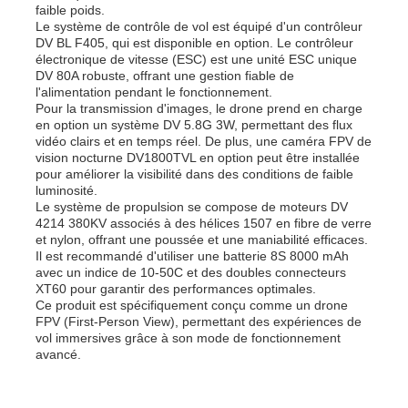
faible poids.
Le système de contrôle de vol est équipé d'un contrôleur
DV BL F405, qui est disponible en option. Le contrôleur
Bourdon de pulvérisation d'agriculture
électronique de vitesse (ESC) est une unité ESC unique
DV 80A robuste, offrant une gestion fiable de
l'alimentation pendant le fonctionnement.
Drone FPV
Pour la transmission d'images, le drone prend en charge
en option un système DV 5.8G 3W, permettant des flux
vidéo clairs et en temps réel. De plus, une caméra FPV de
vision nocturne DV1800TVL en option peut être installée
Pièces de drones
pour améliorer la visibilité dans des conditions de faible
luminosité.
Le système de propulsion se compose de moteurs DV
Anti dispositif de bourdon
4214 380KV associés à des hélices 1507 en fibre de verre
et nylon, offrant une poussée et une maniabilité efficaces.
Il est recommandé d'utiliser une batterie 8S 8000 mAh
avec un indice de 10-50C et des doubles connecteurs
lunette d'imagerie thermique
XT60 pour garantir des performances optimales.
Ce produit est spécifiquement conçu comme un drone
FPV (First-Person View), permettant des expériences de
Télémètre de laser
vol immersives grâce à son mode de fonctionnement
avancé.