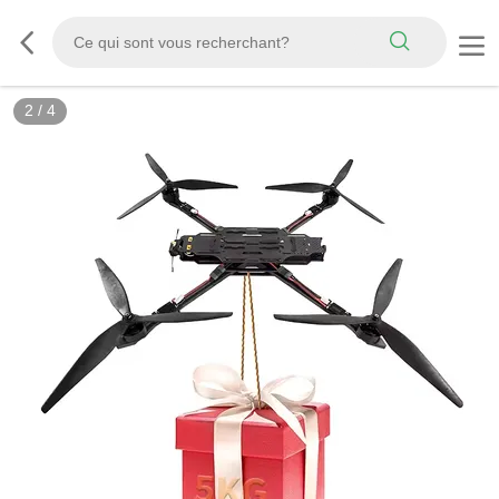
2
/
4