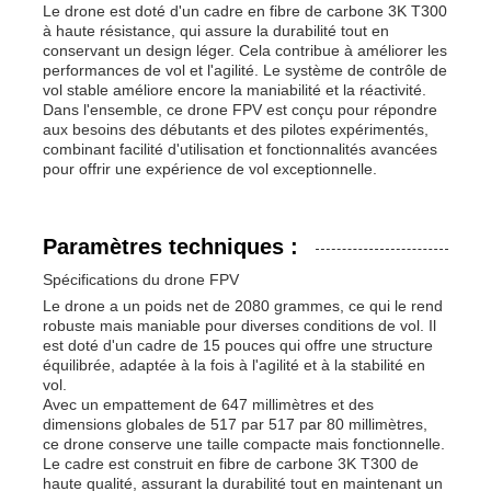
Le drone est doté d'un cadre en fibre de carbone 3K T300
à haute résistance, qui assure la durabilité tout en
conservant un design léger. Cela contribue à améliorer les
Visite de l'usine
performances de vol et l'agilité. Le système de contrôle de
vol stable améliore encore la maniabilité et la réactivité.
Dans l'ensemble, ce drone FPV est conçu pour répondre
aux besoins des débutants et des pilotes expérimentés,
Contrôle de la qualité
combinant facilité d'utilisation et fonctionnalités avancées
pour offrir une expérience de vol exceptionnelle.
Nous contacter
Paramètres techniques :
Nouvelles
Spécifications du drone FPV
Le drone a un poids net de 2080 grammes, ce qui le rend
robuste mais maniable pour diverses conditions de vol. Il
Les affaires
est doté d'un cadre de 15 pouces qui offre une structure
équilibrée, adaptée à la fois à l'agilité et à la stabilité en
vol.
Avec un empattement de 647 millimètres et des
Demandez un devis
dimensions globales de 517 par 517 par 80 millimètres,
ce drone conserve une taille compacte mais fonctionnelle.
Le cadre est construit en fibre de carbone 3K T300 de
drones industriels
haute qualité, assurant la durabilité tout en maintenant un