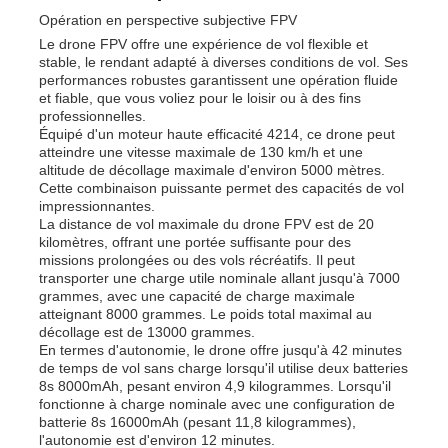
Opération en perspective subjective FPV
Le drone FPV offre une expérience de vol flexible et
stable, le rendant adapté à diverses conditions de vol. Ses
performances robustes garantissent une opération fluide
et fiable, que vous voliez pour le loisir ou à des fins
professionnelles.
Équipé d'un moteur haute efficacité 4214, ce drone peut
atteindre une vitesse maximale de 130 km/h et une
altitude de décollage maximale d'environ 5000 mètres.
Cette combinaison puissante permet des capacités de vol
impressionnantes.
La distance de vol maximale du drone FPV est de 20
kilomètres, offrant une portée suffisante pour des
missions prolongées ou des vols récréatifs. Il peut
transporter une charge utile nominale allant jusqu'à 7000
grammes, avec une capacité de charge maximale
atteignant 8000 grammes. Le poids total maximal au
À la maison
décollage est de 13000 grammes.
En termes d'autonomie, le drone offre jusqu'à 42 minutes
de temps de vol sans charge lorsqu'il utilise deux batteries
Produits
8s 8000mAh, pesant environ 4,9 kilogrammes. Lorsqu'il
fonctionne à charge nominale avec une configuration de
batterie 8s 16000mAh (pesant 11,8 kilogrammes),
l'autonomie est d'environ 12 minutes.
À propos de nous