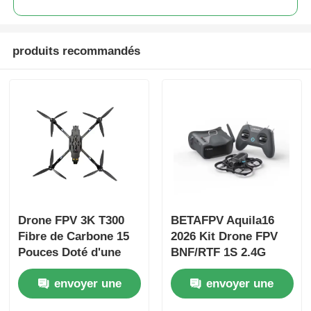
produits recommandés
Drone FPV 3K T300
BETAFPV Aquila16
Fibre de Carbone 15
2026 Kit Drone FPV
Pouces Doté d'une
BNF/RTF 1S 2.4G
Construction Robuste
ELRS 5.8G 25mW
envoyer une
envoyer une
et d'une
VTX Lunettes VR03
Aérodynamique
Drone de Course