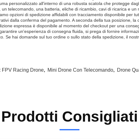
uma personalizzato all'interno di una robusta scatola che protegge dagli 
 un telecomando, una batteria, eliche di ricambio, cavi di ricarica e un
iamo opzioni di spedizione affidabili con tracciamento disponibile per tutt
rativi dalla conferma del pagamento. A seconda della tua posizione, la c
izione espressa è disponibile al momento del checkout per una conseg
garantire un'esperienza di consegna fluida, si prega di fornire informazi
o. Se hai domande sul tuo ordine o sullo stato della spedizione, il nostro
:
FPV Racing Drone
,
Mini Drone Con Telecomando
,
Drone Qua
Prodotti Consigliati