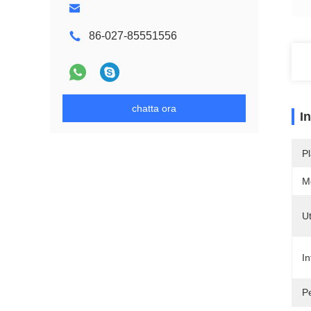
86-027-85551556
chatta ora
I
Pl
M
Ut
In
P