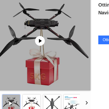
Otti
Navi
Ott