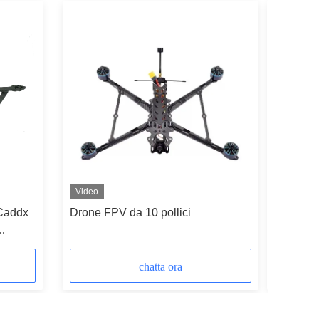
Video
Video
 Caddx
Drone FPV da 10 pollici
10 inch 
perspect
BeeV3
chatta ora