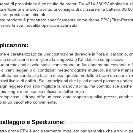
istema di propulsione è costituito da motori DV 4214 380KV abbinati a el
ta efficiente e manovrabilità. Si consiglia di utilizzare una batteria 8
ntire prestazioni ottimali.
to prodotto è progettato specificamente come drone FPV (First-Perso
averso la sua modalità operativa avanzata.
plicazioni:
rone è caratterizzato da una costruzione durevole in fibra di carbonio, 
sta costruzione ne migliora la longevità e l'affidabilità complessive.
ue prestazioni di volo stabili consentono un funzionamento costante e fl
ti di venti leggeri o di condizioni meteorologiche mutevoli, il drone mantie
ettato pensando alla facilità d'uso, questo modello è facile da usare, r
siasi livello di abilità. Sia i principianti che i piloti esperti possono god
esign leggero non solo migliora la manovrabilità, ma contribuisce anche 
 più lunghi e un uso più efficiente dell'energia.
complesso, il drone offre un eccellente rapporto qualità-prezzo, combinando
o in un pacchetto conveniente.
ballaggio e Spedizione:
ostro drone FPV è accuratamente imballato per garantire che arrivi in per