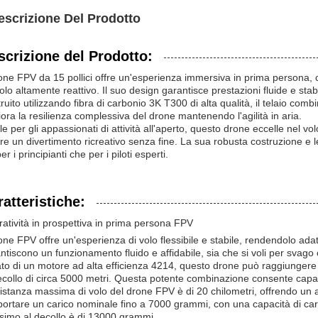
escrizione Del Prodotto
scrizione del Prodotto:
rone FPV da 15 pollici offre un'esperienza immersiva in prima persona, 
olo altamente reattivo. Il suo design garantisce prestazioni fluide e stab
ruito utilizzando fibra di carbonio 3K T300 di alta qualità, il telaio co
iora la resilienza complessiva del drone mantenendo l'agilità in aria.
le per gli appassionati di attività all'aperto, questo drone eccelle nel vo
ire un divertimento ricreativo senza fine. La sua robusta costruzione e l
er i principianti che per i piloti esperti.
atteristiche:
atività in prospettiva in prima persona FPV
rone FPV offre un'esperienza di volo flessibile e stabile, rendendolo ada
ntiscono un funzionamento fluido e affidabile, sia che si voli per svago 
to di un motore ad alta efficienza 4214, questo drone può raggiungere
ecollo di circa 5000 metri. Questa potente combinazione consente capac
istanza massima di volo del drone FPV è di 20 chilometri, offrendo un am
portare un carico nominale fino a 7000 grammi, con una capacità di ca
imo al decollo è di 13000 grammi.