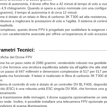
ermini di autonomia, il drone offre fino a 42 minuti di tempo di volo a 
a 4,9 chilogrammi. Quando si opera a carico nominale con una configu
ogrammi), il tempo di autonomia è di circa 12 minuti.
rone è dotato di un telaio in fibra di carbonio 3K T300 ad alta resiste
ribuisce a migliorare le prestazioni di volo e l'agilità. Il sistema di con
reattività.
complesso, questo drone FPV è progettato per soddisfare le esigenze sia 
o con caratteristiche avanzate per offrire un'esperienza di volo eccezio
rametri Tecnici:
ifiche del Drone FPV
rone ha un peso netto di 2080 grammi, rendendolo robusto ma gestibile pe
ici che fornisce una struttura equilibrata adatta sia all'agilità che alla stab
un passo di 647 millimetri e dimensioni complessive di 517 per 517 pe
atta ma funzionale. Il telaio è realizzato in fibra di carbonio 3K T300 
o.
istema di controllo di volo è dotato di un controller DV BL F405, disponi
cità (ESC) è una robusta unità ESC singola DV 80A, che fornisce una ges
ionamento.
la trasmissione delle immagini, il drone supporta opzionalmente un sis
o reale. Inoltre, è possibile installare una telecamera FPV opzionale pe
ondizioni di scarsa illuminazione.