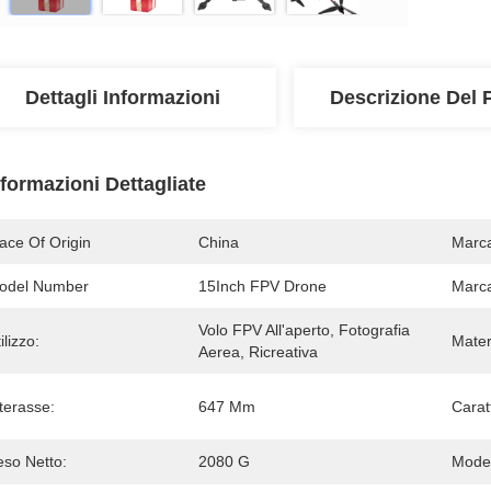
Dettagli Informazioni
Descrizione Del 
nformazioni Dettagliate
ace Of Origin
China
Marc
odel Number
15Inch FPV Drone
Marc
Volo FPV All'aperto, Fotografia 
ilizzo:
Mater
Aerea, Ricreativa
terasse:
647 Mm
Caratt
eso Netto:
2080 G
Model