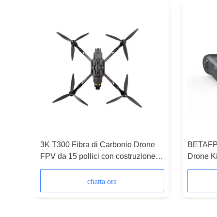
3K T300 Fibra di Carbonio Drone
BETAFPV
PV, 50
FPV da 15 pollici con costruzione
Drone K
robusta e aerodinamica migliorata
5.8G 25
per un funzionamento fluido
vista In
chatta ora