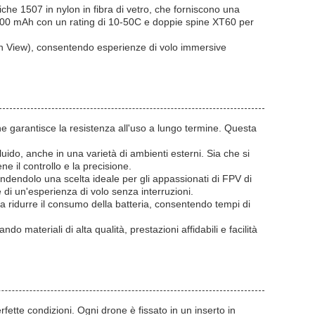
iche 1507 in nylon in fibra di vetro, che forniscono una
S 8000 mAh con un rating di 10-50C e doppie spine XT60 per
n View), consentendo esperienze di volo immersive
che garantisce la resistenza all'uso a lungo termine. Questa
uido, anche in una varietà di ambienti esterni. Sia che si
ne il controllo e la precisione.
endendolo una scelta ideale per gli appassionati di FPV di
ere di un'esperienza di volo senza interruzioni.
a ridurre il consumo della batteria, consentendo tempi di
 materiali di alta qualità, prestazioni affidabili e facilità
fette condizioni. Ogni drone è fissato in un inserto in