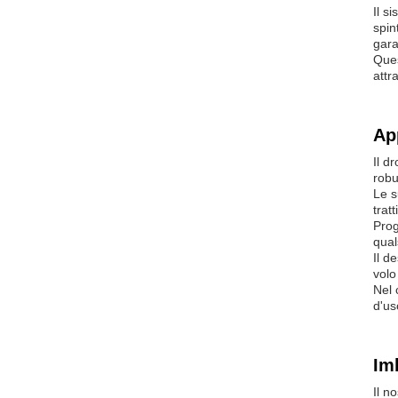
Il s
spin
gara
Ques
attr
Ap
Il d
robu
Le s
trat
Prog
qual
Il d
volo
Nel 
d'us
Im
Il n