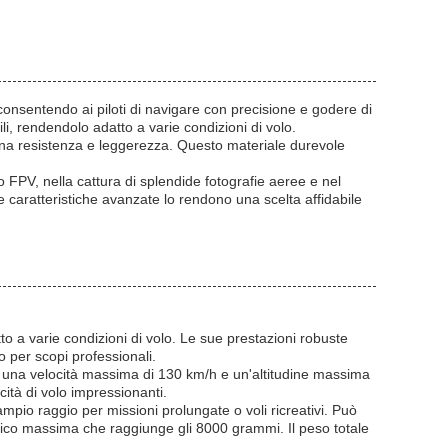
consentendo ai piloti di navigare con precisione e godere di
ili, rendendolo adatto a varie condizioni di volo.
mbina resistenza e leggerezza. Questo materiale durevole
lo FPV, nella cattura di splendide fotografie aeree e nel
e caratteristiche avanzate lo rendono una scelta affidabile
tto a varie condizioni di volo. Le sue prestazioni robuste
o per scopi professionali.
 una velocità massima di 130 km/h e un'altitudine massima
ità di volo impressionanti.
pio raggio per missioni prolungate o voli ricreativi. Può
rico massima che raggiunge gli 8000 grammi. Il peso totale