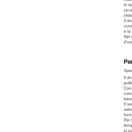
In t
circ
chil
Il d
cont
e la 
Nel 
d'us
Pa
Spec
Il d
poll
Con 
comp
bass
Il s
velo
funz
Per 
temp
in c