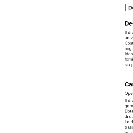
D
De
Il d
un v
Cost
migl
Idea
forn
sia p
Car
Oper
Il d
gara
Dota
di d
La d
tras
mass