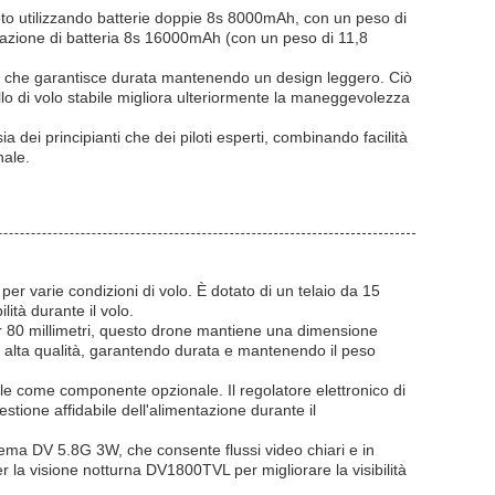
vuoto utilizzando batterie doppie 8s 8000mAh, con un peso di
razione di batteria 8s 16000mAh (con un peso di 11,8
nza, che garantisce durata mantenendo un design leggero. Ciò
trollo di volo stabile migliora ulteriormente la maneggevolezza
dei principianti che dei piloti esperti, combinando facilità
nale.
r varie condizioni di volo. È dotato di un telaio da 15
ilità durante il volo.
r 80 millimetri, questo drone mantiene una dimensione
di alta qualità, garantendo durata e mantenendo il peso
bile come componente opzionale. Il regolatore elettronico di
tione affidabile dell'alimentazione durante il
tema DV 5.8G 3W, che consente flussi video chiari e in
r la visione notturna DV1800TVL per migliorare la visibilità