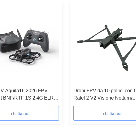
 Aquila16 2026 FPV
Droni FPV da 10 pollici con
it BNF/RTF 1S 2.4G ELRS
Ratel 2 V2 Visione Notturna
mW VTX VR03 Occhiali da
Antenna Cherry II Ricevitore
door Micro Racing Drone
HappyModel Stack-Speedy
chatta ora
chatta ora