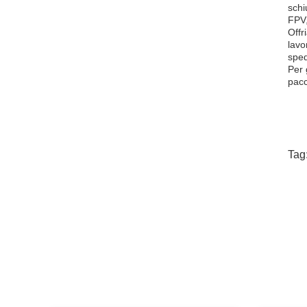
schi
FPV,
Offr
lavo
sped
Per 
pacc
Tag