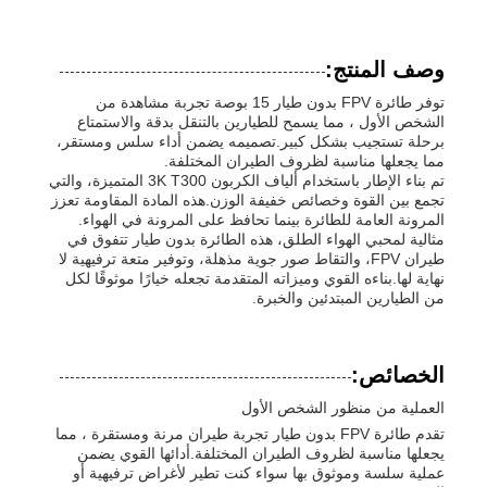
وصف المنتج:
توفر طائرة FPV بدون طيار 15 بوصة تجربة مشاهدة من
الشخص الأول ، مما يسمح للطيارين بالتنقل بدقة والاستمتاع
برحلة تستجيب بشكل كبير.تصميمه يضمن أداء سلس ومستقر،
مما يجعلها مناسبة لظروف الطيران المختلفة.
تم بناء الإطار باستخدام ألياف الكربون 3K T300 المتميزة، والتي
تجمع بين القوة وخصائص خفيفة الوزن.هذه المادة المقاومة تعزز
المرونة العامة للطائرة بينما تحافظ على المرونة في الهواء.
مثالية لمحبي الهواء الطلق، هذه الطائرة بدون طيار تتفوق في
طيران FPV، والتقاط صور جوية مذهلة، وتوفير متعة ترفيهية لا
نهاية لها.بناءه القوي وميزاته المتقدمة تجعله خيارًا موثوقًا لكل
من الطيارين المبتدئين والخبرة.
الخصائص:
العملية من منظور الشخص الأول
تقدم طائرة FPV بدون طيار تجربة طيران مرنة ومستقرة ، مما
يجعلها مناسبة لظروف الطيران المختلفة.أدائها القوي يضمن
عملية سلسة وموثوق بها سواء كنت تطير لأغراض ترفيهية أو