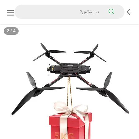
2
/
4