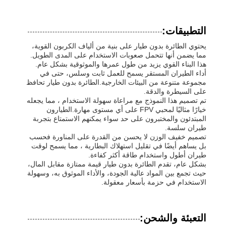
رش الزراعة بدون طيار
التطبيقات:
يحتوي الطائرة بدون طيار على بنية من ألياف الكربون القوية،
مما يضمن أنها تتحمل صعوبات الاستخدام على المدى الطويل.
FPV بدون طيار
هذا البناء القوي يزيد من طول عمرها والموثوقية بشكل عام.
أداء الطيران المستقر يسمح للعمل ثابت وسلس، حتى في
مجموعة متنوعة من البيئات الخارجية.الطائرة بدون طيار تحافظ
قطع غيار الطائرات بدون طيار
على السيطرة والدقة.
تم تصميم هذا النموذج مع مراعاة سهولة الاستخدام ، مما يجعله
خيارًا مثاليًا لمحبي FPV على أي مستوى مهارة.الطيارون
المبتدئون والمختبرون على حد سواء يمكنهم الاستمتاع بتجربة
جهاز مضاد للطائرات بدون طيار
طيران سلسة.
تصميم خفيف الوزن لا يحسن من القدرة على المناورة فحسب
بل يساهم أيضًا في تقليل استهلاك البطارية ، مما يسمح لوقت
منظار تصوير حراري
طيران أطول واستخدام طاقة أكثر كفاءة.
بشكل عام، تقدم الطائرة بدون طيار قيمة ممتازة مقابل المال،
حيث تجمع بين المواد عالية الجودة، والأداء الموثوق به، وسهولة
الاستخدام في حزمة بأسعار معقولة.
ليزر مجموعة مكتشف
التعبئة والشحن: