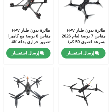
طائرة بدون طيار FPV
طائرة بدون طيار FPV
مقاس 7 بوصة لعام 2026
مقاس 8 بوصة مع كاميرا
بسرعة قصوى 50 كم/
تصوير حراري بدقة 4K
ساعة وقدرة حمولة 20
UHD، حمولة 50 كجم،
إرسال استفسار
إرسال استفسار
كجم للتطبيقات الصناعية
ومدى طيران أقصى 20
كم