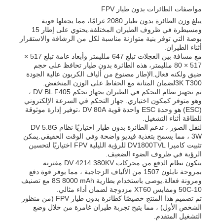
مواصفات الطائرات بدون طيار FPV
يبلغ وزن الطائرة بدون طيار 2080 غرامًا، مما يجعلها قوية
جولة في المصنع
ومسيطرة في ظروف الطيران المختلفة.يحتوي على إطار 15
بوصة التي توفر بنية متوازنة مناسبة لكل من الرشاقة والاستقرار
أثناء الطيران.
مع مسافة بين العجلات تبلغ 647 ملليمتر وأبعاد عامة تبلغ 517 ×
ضبط الجودة
517 × 80 ملليمتر، هذه الطائرة بدون طيار تحافظ على حجم
ضيق ولكنه فعال.الإطار مصنوع من ألياف الكربون عالية الجودة
3K T300لضمان المتانة مع الحفاظ على الوزن المنخفض.
اتصل بنا
تم تجهيز نظام التحكم في الطيران بجهاز تحكم DV BL F405 ،
وهو متوفر كمكون اختياري. جهاز التحكم في السرعة الإلكتروني
(ESC) هو وحدة ESC واحدة قوية DV 80A ،توفير إدارة موثوقة
للطاقة أثناء التشغيل.
أخبار
لنقل الصور ، تدعم الطائرة بدون طيار اختياريًا نظام DV 5.8G
3W ، مما يسمح بتغذية فيديو واضحة وفي الوقت الحقيقي.يمكن
تثبيت كاميرا DV1800TVL للرؤية الليلية FPV اختياريًا لتحسين
القضايا
الرؤية في ظروف الضوء الضعيف.
يتكون نظام الدفع من محركات DV 4214 380KV مقترنة
بمروحة نايلون 1507 من الألياف الزجاجية ، مما يوفر قوة دفع
ومرونة فعالة.يوصى باستخدام بطارية 8S 8000 mAh مع تصنيف
اطلب اقتباس
10-50C ومقابس XT60 مزدوجة لضمان أداء مثالي.
تم تصميم هذا المنتج خصيصًا كطائرة بدون طيار FPV (من منظور
الشخص الأول) ، مما يتيح تجربة طيران غامرة من خلال وضع
الطائرات بدون طيار الصناعية
التشغيل المتقدم.