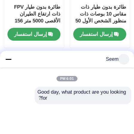
طائرة بدون طيار ذات
طائرة بدون طيار FPV
مقاس 10 بوصات ذات
ذات ارتفاع الطيران
منظور الشخص الأول 50
الأقصى 5000 متر 156
كيلوغرام و أقصى مسافة
كيلومتر في الساعة
إرسال استفسار
إرسال استفسار
طيران 20 كم
السرعة ومدى 20 كم
للتطبيقات الصناعية
Seem
6:01 PM
Good day, what product are you looking 
for?
طائرة بدون طيار من 10
2026 تشغيل منظور
بوصات ذات مدى 20 كم
الشخص الأول FPV
سرعة 175 كيلومتر في
مقاس 13 بوصة
الساعة و 20 كيلوغرام