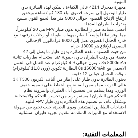
المهنية.
مجهزة بمحرك 4214 عالي الكفاءة ، يمكن لهذه الطائرة بدون
طيار الوصول إلى سرعة قصوى تبلغ 130 كم / ساعة ويحقق
ارتفاع الإقلاع القصوى حوالي 5000 متر.هذا الجمع القوي يسمح
بقدرات الطيران المذهلة.
أقصى مسافة طيران للطائرة بدون طيار FPV هي 20 كيلومتراً،
مما يوفر نطاقاً واسعاً للقيام بمهمات طويلة أو رحلات ترفيهية.مع
قدرة الحمل القصوى تصل إلى 8000 غرامالوزن الإجمالي
القصوى للإقلاع هو 13000 جرام
من حيث الصمود ، تقدم الطائرة بدون طيار ما يصل إلى 42
دقيقة من وقت الطيران بدون حمولة عند استخدام بطاريات ثنائية
8s 8000mAh ، وتزن حوالي 4.9 كيلوغرام.عند العمل في الحمل
الاسمي مع 8s 16000mAh البطارية تكوين (وزن 11.8 كيلوغرام)
، وقت التحمل حوالي 12 دقيقة.
يحتوي الطائرة بدون طيار على إطار من ألياف الكربون 3K T300
عالي القوة ، مما يضمن المتانة مع الحفاظ على تصميم خفيف
الوزن. وهذا يساهم في تحسين أداء الطيران والمرونة.نظام
التحكم في الطيران المستقر يزيد من تحسين التحكم والاستجابة.
الرئيسية
وبشكل عام، تم تصميم هذه الطائرة بدون طيار FPV لتلبية
احتياجات الطيارين المبتدئين وذوي الخبرة، حيث تجمع بين سهولة
الاستخدام مع الميزات المتقدمة لتقديم تجربة طيران استثنائية.
منتجات
المعلمات التقنية:
معلومات عنا