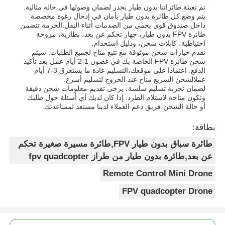
تم تعبئة طائراتنا بدون طيار بحذر لضمان وصولها في حالة مثالية.
يتم وضع كل طائرة بدون طيار بأمان في إدخال رغوة مخصصة
داخل صندوق قوي يحمي من الصدمات أثناء النقل.الحزمة تتضمن
طائرة FPV بدون طيار، جهاز تحكم عن بعد، بطارية، مروحة
احتياطية، كابلات شحن، ودليل استخدام.
نقدم خيارات شحن موثوقة مع تتبع متاح لجميع الطلبات. سيتم
شحن طائرة FPV الخاصة بك في غضون 1-2 أيام عمل بعد تأكيد
الدفع. اعتمادا على موقعك،التسليم عادة ما يستغرق 3-7 أيام
عملالشحن السريع متاح عند الخروج لتسليم أسرع.
لضمان تجربة تسليم سلسة، يرجى تقديم معلومات شحن دقيقة
وتكون متاحة لاستلام الطرد. إذا كان لديك أي أسئلة حول طلبك
أو حالة الشحن،فريق دعم العملاء لدينا مستعد لمساعدتك.
بطاقة:
طائرة سباق بدون طيار FPV,طائرة مسيرة صغيرة تحكم
عن بعد,طائرة بدون طيار من طراز fpv quadcopter
Remote Control Mini Drone
FPV quadcopter Drone