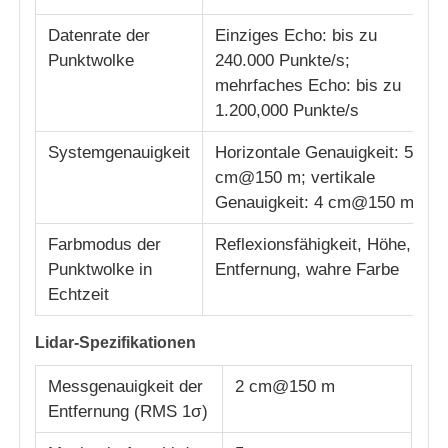
Datenrate der
Einziges Echo: bis zu
Werksbesichtigung
Punktwolke
240.000 Punkte/s;
mehrfaches Echo: bis zu
1.200,000 Punkte/s
Qualitätskontrolle
Systemgenauigkeit
Horizontale Genauigkeit: 5
cm@150 m; vertikale
KONTAKTIEREN SIE UNS
Genauigkeit: 4 cm@150 m
Farbmodus der
Reflexionsfähigkeit, Höhe,
Neuigkeiten
Punktwolke in
Entfernung, wahre Farbe
Echtzeit
Rechtssachen
Lidar-Spezifikationen
Angebot anfordern
Messgenauigkeit der
2 cm@150 m
Entfernung (RMS 1σ)
Industrie-Drohnen