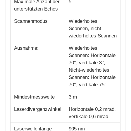
Maximale Anzahl der
5
unterstützten Echos
Landwirtschafts-Sprühbrummen
Scannenmodus
Wiederholtes
Scannen, nicht
FPV -Drohne
wiederholtes Scannen
Ausnahme:
Wiederholtes
Drohnenteile
Scannen: Horizontale
70°, vertikale 3°;
Nicht-wiederholtes
Antibrummengerät
Scannen: Horizontale
70°, vertikale 75°
Wärmebildzielfernrohr
Mindestmessweite
3 m
Laser-Entfernungsmesser
Laserdivergenzwinkel
Horizontale 0,2 mrad,
vertikale 0,6 mrad
Laserwellenlänge
905 nm