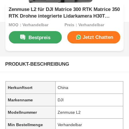
Zenmuse L2 für DJI Matrice 300 RTK Matrice 350
RTK Drohne integrierte Lidarkamera H30T
Notfallreaktion/Topographische Kartierung/AEC
MOQ：Verhandelbar
Preis：Verhandelbar
Jetzt Chatten
Bestpreis
PRODUKT-BESCHREIBUNG
Herkunftsort
China
Markenname
DJI
Modellnummer
Zenmuse L2
Min Bestellmenge
Verhandelbar