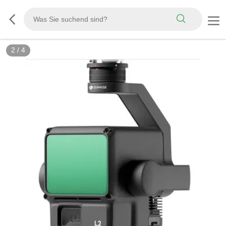
2
/
4