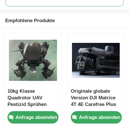
Empfohlene Produkte
10kg Klasse
Originale globale
Quadrotor UAV
Version DJI Matrice
Pestizid Sprühen
4T 4E Carefree Plus
Drohne angepasst
Modular Drohne
Anfrage absenden
Anfrage absenden
Vier Rotor Drohne
Matrice 4E 4t
Universal UAV mit