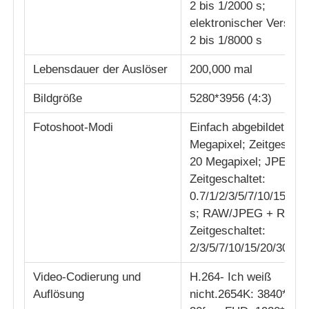
2 bis 1/2000 s;
elektronischer Verschl
2 bis 1/8000 s
Lebensdauer der Auslöser
200,000 mal
Bildgröße
5280*3956 (4:3)
Fotoshoot-Modi
Einfach abgebildet: 20
Megapixel; Zeitgeschal
20 Megapixel; JPEG
Zeitgeschaltet:
0.7/1/2/3/5/7/10/15/20/
s; RAW/JPEG + RAW
Zeitgeschaltet:
2/3/5/7/10/15/20/30/60 
Video-Codierung und
H.264- Ich weiß
Auflösung
nicht.2654K: 3840*21