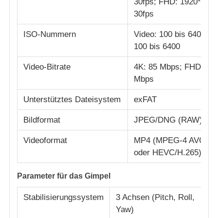
30fps; FHD: 1920*108
30fps
ISO-Nummern
Video: 100 bis 6400; Fo
100 bis 6400
Video-Bitrate
4K: 85 Mbps; FHD: 30
Mbps
Unterstütztes Dateisystem
exFAT
Bildformat
JPEG/DNG (RAW)
Videoformat
MP4 (MPEG-4 AVC/H.
oder HEVC/H.265)
Parameter für das Gimpel
Stabilisierungssystem
3 Achsen (Pitch, Roll,
Yaw)