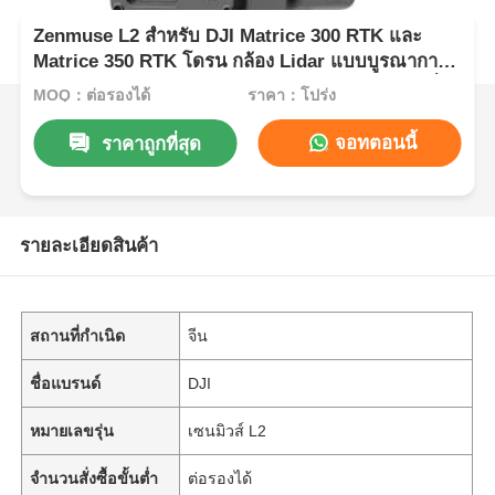
Zenmuse L2 สำหรับ DJI Matrice 300 RTK และ
Matrice 350 RTK โดรน กล้อง Lidar แบบบูรณาการ
H30T สำหรับการตอบสนองเหตุฉุกเฉิน/การทำแผนที่
MOQ：ต่อรองได้
ราคา：โปร่ง
ภูมิประเทศ/AEC
จอทตอนนี้
ราคาถูกที่สุด
รายละเอียดสินค้า
สถานที่กำเนิด
จีน
ชื่อแบรนด์
DJI
หมายเลขรุ่น
เซนมิวส์ L2
จำนวนสั่งซื้อขั้นต่ำ
ต่อรองได้