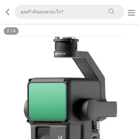
2
/
4