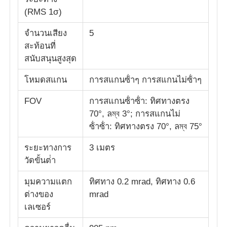
(RMS 1σ)
โดรนพ่นยาการเกษตร
จํานวนเสียง
5
สะท้อนที่
สนับสนุนสูงสุด
เสียงพึมพำ FPV
โหมดสแกน
การสแกนซ้ําๆ การสแกนไม่ซ้ําๆ
อะไหล่โดรน
FOV
การสแกนซ้ําซ้ํา: ทิศทางตรง
70°, ลম্ব 3°; การสแกนไม่
อุปกรณ์ต่อต้านเสียงพึมพำ
ซ้ําซ้ํา: ทิศทางตรง 70°, ลম্ব 75°
ระยะทางการ
3 เมตร
วงกว้างของการถ่ายภาพความร้อน
วัดขั้นต่ํา
มุมความแตก
ทิศทาง 0.2 mrad, ทิศทาง 0.6
เครื่องวัดระยะด้วยเลเซอร์
ต่างของ
mrad
เลเซอร์