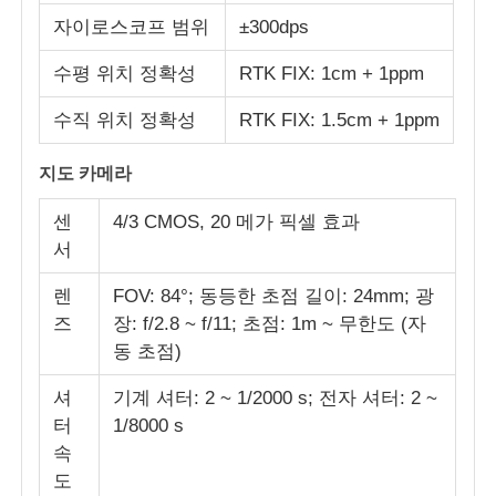
자이로스코프 범위
±300dps
수평 위치 정확성
RTK FIX: 1cm + 1ppm
수직 위치 정확성
RTK FIX: 1.5cm + 1ppm
지도 카메라
센
4/3 CMOS, 20 메가 픽셀 효과
서
렌
FOV: 84°; 동등한 초점 길이: 24mm; 광
즈
장: f/2.8 ~ f/11; 초점: 1m ~ 무한도 (자
동 초점)
셔
기계 셔터: 2 ~ 1/2000 s; 전자 셔터: 2 ~
터
1/8000 s
속
도