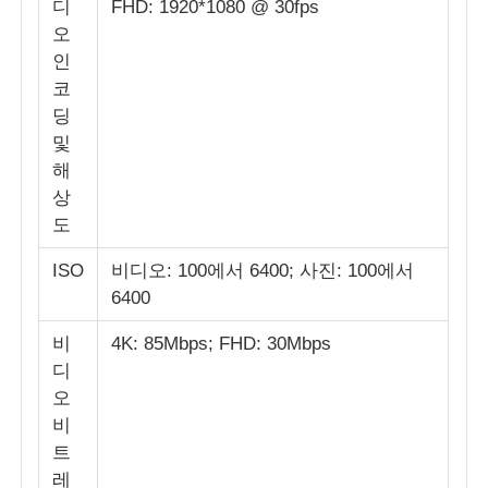
디
FHD: 1920*1080 @ 30fps
오
인
코
딩
및
해
상
도
ISO
비디오: 100에서 6400; 사진: 100에서
6400
비
4K: 85Mbps; FHD: 30Mbps
디
오
비
트
레