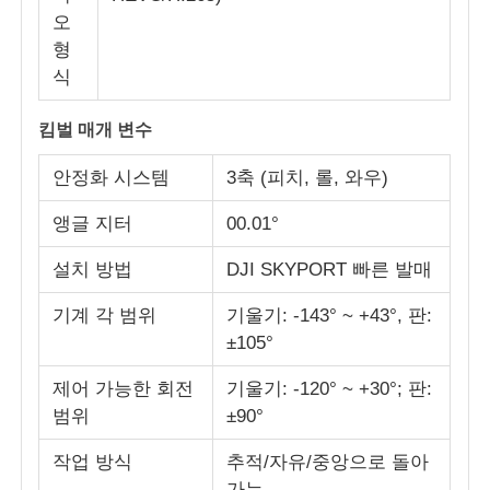
오
형
식
킴벌 매개 변수
안정화 시스템
3축 (피치, 롤, 와우)
앵글 지터
00.01°
설치 방법
DJI SKYPORT 빠른 발매
기계 각 범위
기울기: -143° ~ +43°, 판:
±105°
제어 가능한 회전
기울기: -120° ~ +30°; 판:
범위
±90°
작업 방식
추적/자유/중앙으로 돌아
가는