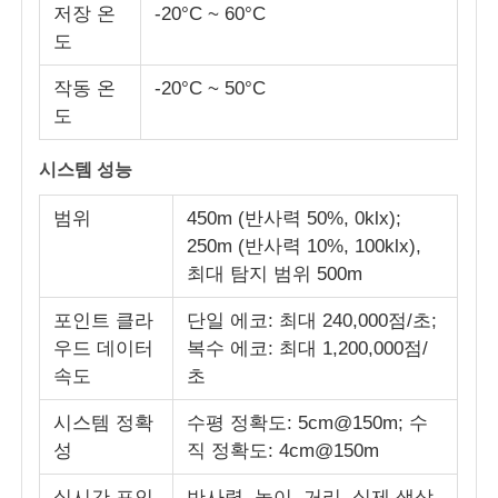
저장 온
-20°C ~ 60°C
도
작동 온
-20°C ~ 50°C
도
시스템 성능
범위
450m (반사력 50%, 0klx);
250m (반사력 10%, 100klx),
최대 탐지 범위 500m
포인트 클라
단일 에코: 최대 240,000점/초;
우드 데이터
복수 에코: 최대 1,200,000점/
홈
속도
초
제품
시스템 정확
수평 정확도: 5cm@150m; 수
성
직 정확도: 4cm@150m
우리 에 관한 것
실시간 포인
반사력, 높이, 거리, 실제 색상