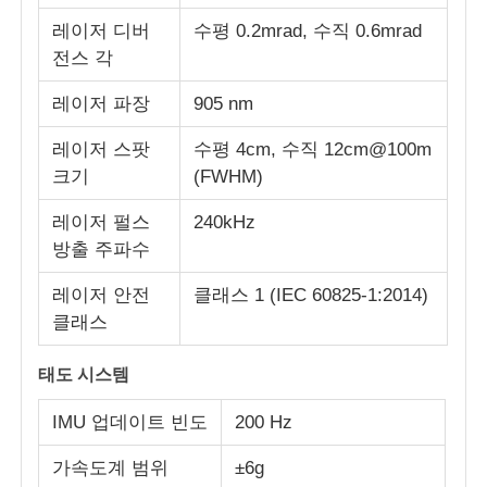
레이저 디버
수평 0.2mrad, 수직 0.6mrad
농림부 분무 드론
전스 각
레이저 파장
905 nm
FPV 드론
레이저 스팟
수평 4cm, 수직 12cm@100m
크기
(FWHM)
드론 부품
레이저 펄스
240kHz
방출 주파수
반대 드론 장치
레이저 안전
클래스 1 (IEC 60825-1:2014)
클래스
열사진 촬영 범위
태도 시스템
레이저 거리측정기
IMU 업데이트 빈도
200 Hz
가속도계 범위
±6g