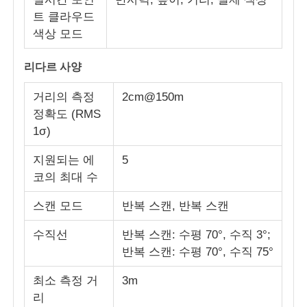
트 클라우드
색상 모드
공장 투어
리다르 사양
품질 관리
거리의 측정
2cm@150m
정확도 (RMS
우리 와 연락
1σ)
지원되는 에
5
뉴스
코의 최대 수
스캔 모드
반복 스캔, 반복 스캔
사건
수직선
반복 스캔: 수평 70°, 수직 3°;
반복 스캔: 수평 70°, 수직 75°
인용 을 요청 하십시오
최소 측정 거
3m
리
산업용 드론