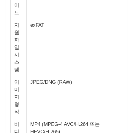
이
트
지
exFAT
원
파
일
시
스
템
이
JPEG/DNG (RAW)
미
지
형
식
비
MP4 (MPEG-4 AVC/H.264 또는
디
HEVC/H.265)