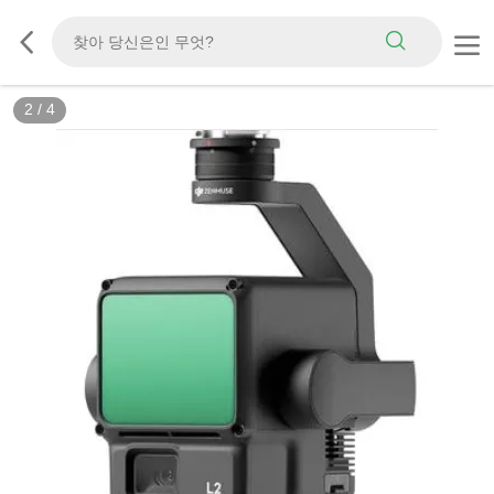
2
/
4