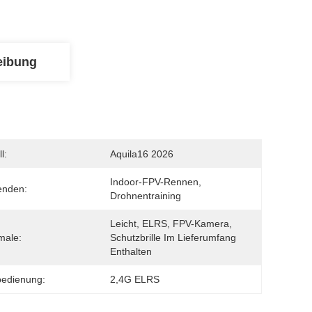
eibung
l:
Aquila16 2026
Indoor-FPV-Rennen, 
enden:
Drohnentraining
Leicht, ELRS, FPV-Kamera, 
male:
Schutzbrille Im Lieferumfang 
Enthalten
bedienung:
2,4G ELRS