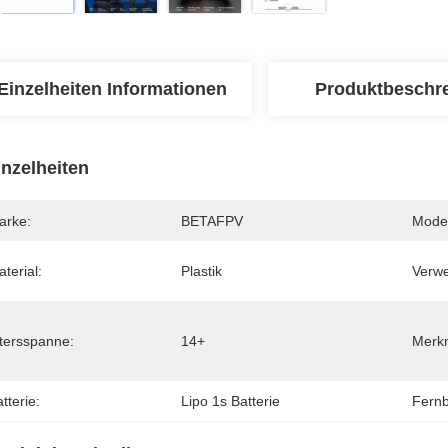
Einzelheiten Informationen
Produktbeschr
inzelheiten
arke:
BETAFPV
Model
terial:
Plastik
Verw
ltersspanne:
14+
Merk
tterie:
Lipo 1s Batterie
Fern