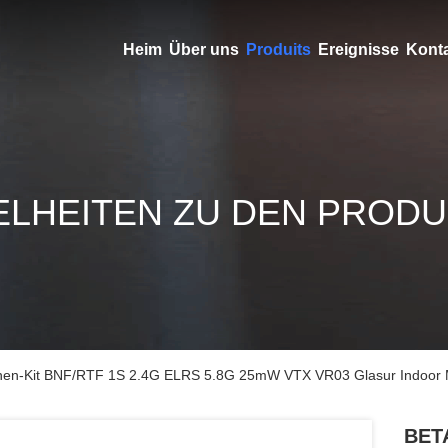
Heim
Über uns
Produits
Ereignisse
Konta
ELHEITEN ZU DEN PROD
nen-Kit BNF/RTF 1S 2.4G ELRS 5.8G 25mW VTX VR03 Glasur Indoor 
BETA