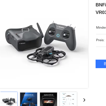
BNF
VR03
Mindes
Preis:
B