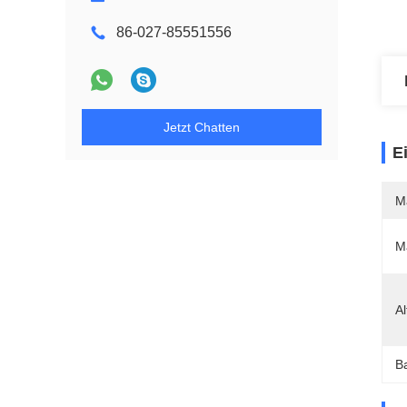
86-027-85551556
Jetzt Chatten
E
M
Ma
A
Ba