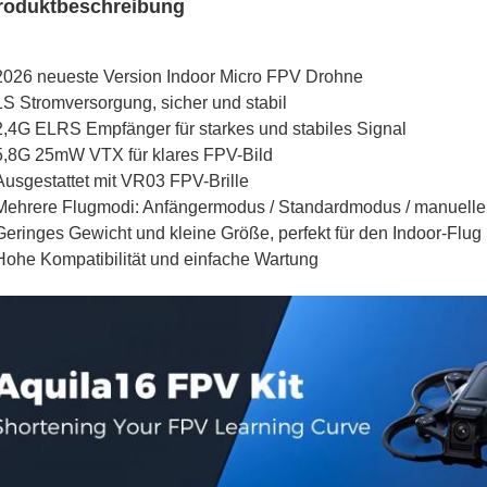
roduktbeschreibung
2026 neueste Version Indoor Micro FPV Drohne
1S Stromversorgung, sicher und stabil
2,4G ELRS Empfänger für starkes und stabiles Signal
5,8G 25mW VTX für klares FPV-Bild
Ausgestattet mit VR03 FPV-Brille
Mehrere Flugmodi: Anfängermodus / Standardmodus / manuell
Geringes Gewicht und kleine Größe, perfekt für den Indoor-Flug
Hohe Kompatibilität und einfache Wartung