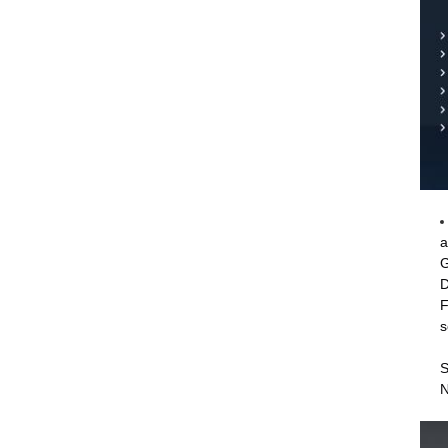
a
G
D
F
s
S
N