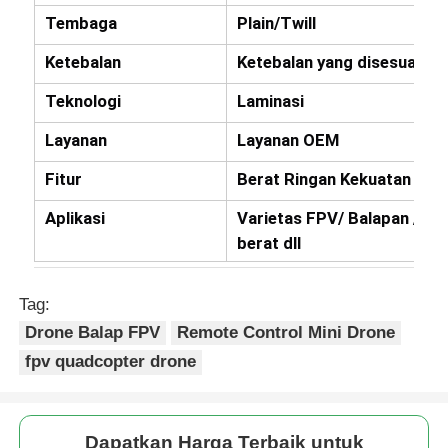
Tembaga
Plain/Twill
Ketebalan
Ketebalan yang disesuaikan
Teknologi
Laminasi
Layanan
Layanan OEM
Fitur
Berat Ringan Kekuatan Ting
Aplikasi
Varietas FPV/ Balapan /4-
berat dll
Tag:
Beranda
Drone Balap FPV
Remote Control Mini Drone
fpv quadcopter drone
Produk
Dapatkan Harga Terbaik untuk
Tentang Kami