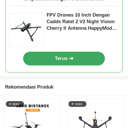
FPV Drones 10 Inch Dengan
Tur Pabrik
Caddx Ratel 2 V2 Night Vision
Cherry II Antenna HappyModel
Kontrol kualitas
Receiver Stack-SpeedyBeeV3
Hubungi Kami
Terus
Berita
Rekomendasi Produk
Kasus
Minta Penawaran Harga
drone industri