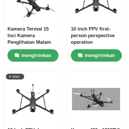
Drone Penyemprotan Pertanian
Kamera Termal 15
10 inch FPV first-
Drone FPV
Inci Kamera
person perspective
Penglihatan Malam
operation
FPV Drone FPV
Suku Cadang Drone
mengirimkan
mengirimkan
Muatan Berat
Penerbangan Jangka
permintaan
permintaan
Panjang untuk Hobi
Perangkat anti drone
RC FPV
teropong pencitraan termal
Pengukur Jarak Laser