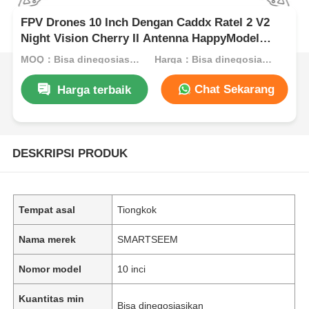
FPV Drones 10 Inch Dengan Caddx Ratel 2 V2
Night Vision Cherry II Antenna HappyModel
Receiver Stack-SpeedyBeeV3
MOQ：Bisa dinegosiasikan
Harga：Bisa dinegosiasikan
Chat Sekarang
Harga terbaik
DESKRIPSI PRODUK
Tempat asal
Tiongkok
Nama merek
SMARTSEEM
Nomor model
10 inci
Kuantitas min
Bisa dinegosiasikan