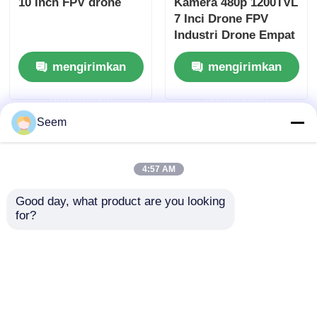
10 Inch FPV drone
Kamera 480p 1200TVL
7 Inci Drone FPV
Industri Drone Empat
Sumbu
mengirimkan
mengirimkan
permintaan
permintaan
Seem
4:57 AM
Good day, what product are you looking 
for?
Perspektif Orang
50 Menit Drone
Pertama Operasi FPV
Berkecepatan Tinggi
Drone 8 Inch Industri
Dengan Kamera 480P
Drone Anti Terorisme
1200TVL FPV Drone
mengirimkan
mengirimkan