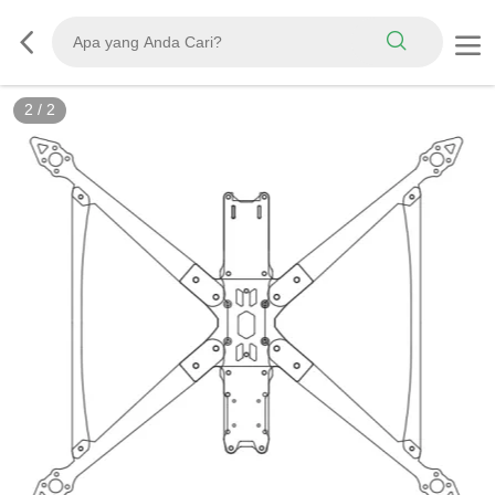
2
/
2